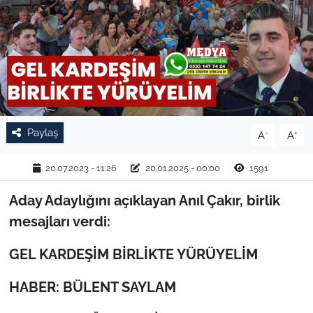
TARIM VE HAYVANCILIK
KÜLTÜR SANAT
RESMİ İLAN
SPOR
Paylaş
-
+
A
A
YAŞAM
20.07.2023 - 11:26
20.01.2025 - 00:00
1591
Aday Adaylığını açıklayan Anıl Çakır, birlik
EDİRNE
mesajları verdi:
TEKİRDAĞ
GEL KARDEŞİM BİRLİKTE YÜRÜYELİM
KIRKLARELİ
HABER: BÜLENT SAYLAM
ÇANAKKALE