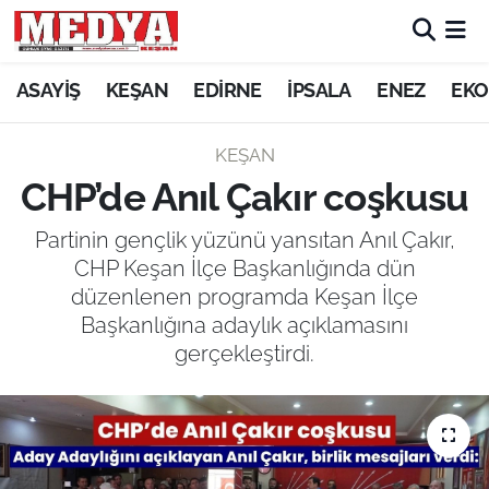
KEŞAN
ASAYİŞ
KEŞAN
EDİRNE
İPSALA
ENEZ
EKO
E-GAZETE
KEŞAN
CHP’de Anıl Çakır coşkusu
ASAYİŞ
Partinin gençlik yüzünü yansıtan Anıl Çakır,
SİYASET
CHP Keşan İlçe Başkanlığında dün
düzenlenen programda Keşan İlçe
GÜNDEM
Başkanlığına adaylık açıklamasını
gerçekleştirdi.
EKONOMİ
SAĞLIK
EĞİTİM