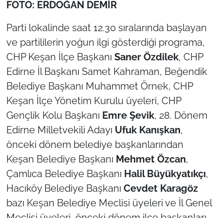
FOTO: ERDOĞAN DEMİR
TÜRKİYE
Parti lokalinde saat 12.30 sıralarında başlayan
ve partililerin yoğun ilgi gösterdiği programa,
Bölge
CHP Keşan İlçe Başkanı
Saner Özdilek
, CHP
Edirne İl Başkanı Samet Kahraman, Beğendik
Güvenlik
Belediye Başkanı Muhammet Örnek, CHP
Genel
Keşan İlçe Yönetim Kurulu üyeleri, CHP
Gençlik Kolu Başkanı
Emre Şevik
, 28. Dönem
Politika
Edirne Milletvekili Adayı
Ufuk Kanışkan
,
önceki dönem belediye başkanlarından
Flaş Haber
Keşan Belediye Başkanı
Mehmet Özcan
,
Dış Haberler
Çamlıca Belediye Başkanı
Halil Büyükyatıkçı
,
Hacıköy Belediye Başkanı
Cevdet Karagöz
Magazin
bazı Keşan Belediye Meclisi üyeleri ve İl Genel
Meclisi üyeleri, önceki dönem ilçe başkanları,