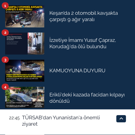
1
Keşan’da 2 otomobil kavşakta
çarpıştı 9 ağır yaralı
2
İzzetiye İmamı Yusuf Çapraz,
Korudağ'da ölü bulundu
3
KAMUOYUNA DUYURU
4
Erikli'deki kazada facidan kılpayı
dönüldü
5
TÜRSAB'dan Yunanistan'a önemli
22:45
Haberimiz ses getirdi: Belediye
ziyaret
Meclis listesi güncellendi