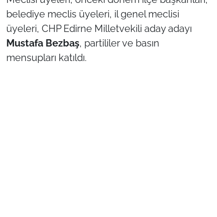
İş Dünyası
belediye meclis üyeleri, il genel meclisi
üyeleri, CHP Edirne Milletvekili aday adayı
Bilim Teknoloji
Mustafa Bezbaş
, partililer ve basın
English News
mensupları katıldı.
Canlı Maç
Finans
Genel-A
Gündem-Eğitim