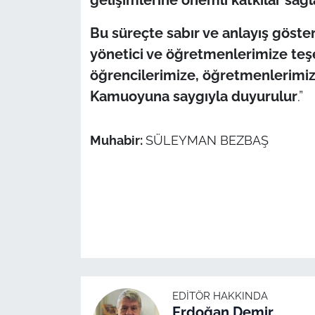
İş Dünyası
Bu süreçte sabır ve anlayış göste
Bilim Teknoloji
yönetici ve öğretmenlerimize teşe
öğrencilerimize, öğretmenlerimize 
English News
Kamuoyuna saygıyla duyurulur
.”
Canlı Maç
Muhabir:
SÜLEYMAN BEZBAŞ
Finans
Genel-A
Gündem-Eğitim
EDITÖR HAKKINDA
Erdoğan Demir