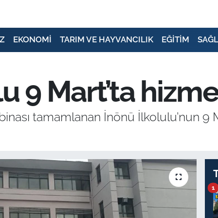
Z
EKONOMİ
TARIM VE HAYVANCILIK
EĞİTİM
SAĞL
lu 9 Mart’ta hizm
 binası tamamlanan İnönü İlkolulu’nun 9
1