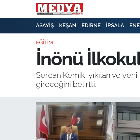
KEŞAN
ASAYİŞ
KEŞAN
EDİRNE
İPSALA
ENE
E-GAZETE
EĞİTİM
İnönü İlkoku
ASAYİŞ
SİYASET
Sercan Kemik, yıkılan ve yeni
gireceğini belirtti.
GÜNDEM
EKONOMİ
SAĞLIK
EĞİTİM