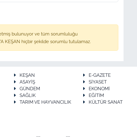
etmiş bulunuyor ve tüm sorumluluğu
A KEŞAN hiçbir şekilde sorumlu tutulamaz.
KEŞAN
E-GAZETE
ASAYİŞ
SİYASET
GÜNDEM
EKONOMİ
SAĞLIK
EĞİTİM
TARIM VE HAYVANCILIK
KÜLTÜR SANAT