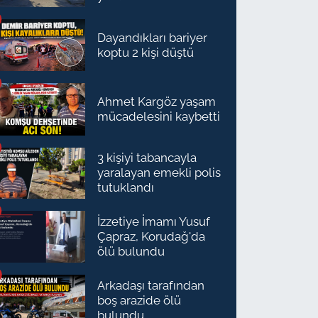
Dayandıkları bariyer
koptu 2 kişi düştü
Ahmet Kargöz yaşam
mücadelesini kaybetti
3 kişiyi tabancayla
yaralayan emekli polis
tutuklandı
İzzetiye İmamı Yusuf
Çapraz, Korudağ'da
ölü bulundu
Arkadaşı tarafından
boş arazide ölü
bulundu