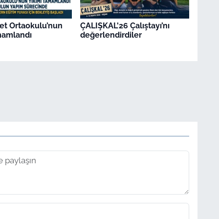
et Ortaokulu’nun
ÇALIŞKAL'26 Çalıştayı’nı
mamlandı
değerlendirdiler