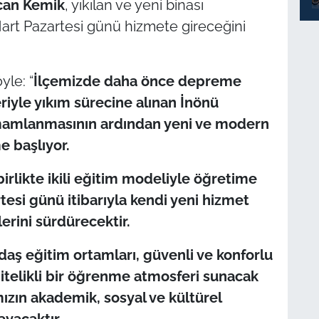
can Kemik
, yıkılan ve yeni binası
art Pazartesi günü hizmete gireceğini
yle: “
İlçemizde daha önce depreme
riyle yıkım sürecine alınan İnönü
amamlanmasının ardından yeni ve modern
e başlıyor.
birlikte ikili eğitim modeliyle öğretime
esi günü itibarıyla kendi yeni hizmet
erini sürdürecektir.
ğdaş eğitim ortamları, güvenli ve konforlu
 nitelikli bir öğrenme atmosferi sunacak
ızın akademik, sosyal ve kültürel
ayacaktır.