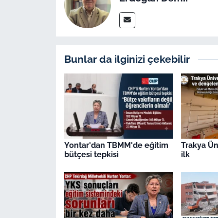
Bunlar da ilginizi çekebilir
Yontar'dan TBMM'de eğitim
Trakya Üni
bütçesi tepkisi
ilk