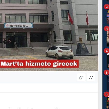
2
3
4
5
-
+
A
A
6