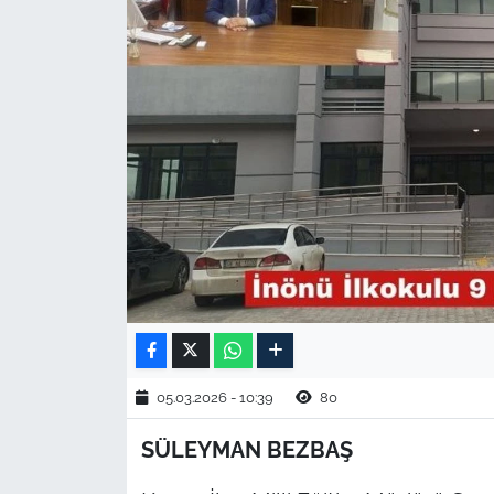
TARIM VE HAYVANCILIK
KÜLTÜR SANAT
RESMİ İLAN
SPOR
YAŞAM
EDİRNE
TEKİRDAĞ
05.03.2026 - 10:39
80
KIRKLARELİ
SÜLEYMAN BEZBAŞ
ÇANAKKALE