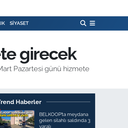
IK
SİYASET
ete girecek
 Mart Pazartesi günü hizmete
Trend Haberler
BELKOOP’ta meydana
gelen silahlı saldırıda 3
yaralı