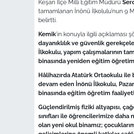
Keşan İlçe Milli Eğitim Müdürü
Ser
tamamlanan İnönü İlkolulu’nun 9 M
TÜRKİYE
belirtti.
Bölge
Kemik
’in konuyla ilgili açıklaması şö
dayanıklılık ve güvenlik gerekçele
Güvenlik
İlkokulu, yapım çalışmalarının t
Genel
binasında yeniden eğitim öğretim
Hâlihazırda Atatürk Ortaokulu ile 
Politika
devam eden İnönü İlkokulu, Pazart
Flaş Haber
binasında eğitim öğretim faaliyetl
Dış Haberler
Güçlendirilmiş fiziki altyapısı, ça
sınıfları ile öğrencilerimize daha
Magazin
olan yeni okul binamız; çocuklarım
gelişimlerine önemli katkılar sağl