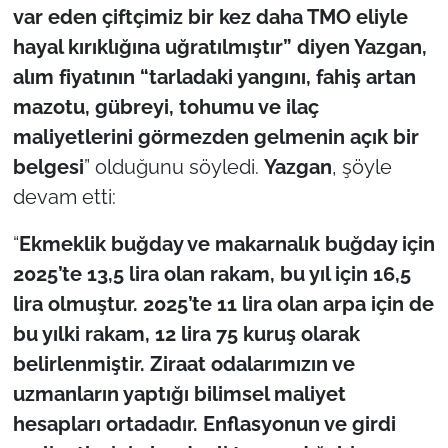
İş Dünyası
var eden çiftçimiz bir kez daha TMO eliyle
hayal kırıklığına uğratılmıştır” diyen Yazgan,
Bilim Teknoloji
alım fiyatının “tarladaki yangını, fahiş artan
mazotu, gübreyi, tohumu ve ilaç
English News
maliyetlerini görmezden gelmenin açık bir
Canlı Maç
belgesi
” olduğunu söyledi.
Yazgan
, şöyle
devam etti:
Finans
“
Ekmeklik buğday ve makarnalık buğday için
Genel-A
2025’te 13,5 lira olan rakam, bu yıl için 16,5
lira olmuştur. 2025’te 11 lira olan arpa için de
Gündem-Eğitim
bu yılki rakam, 12 lira 75 kuruş olarak
belirlenmiştir. Ziraat odalarımızın ve
uzmanların yaptığı bilimsel maliyet
hesapları ortadadır. Enflasyonun ve girdi