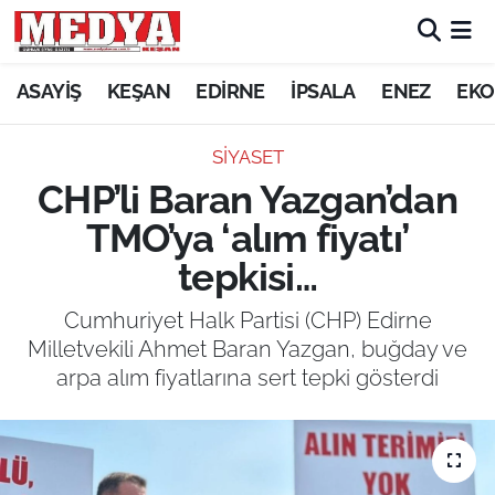
KEŞAN
ASAYİŞ
KEŞAN
EDİRNE
İPSALA
ENEZ
EKO
E-GAZETE
SİYASET
CHP’li Baran Yazgan’dan
ASAYİŞ
TMO’ya ‘alım fiyatı’
SİYASET
tepkisi…
GÜNDEM
Cumhuriyet Halk Partisi (CHP) Edirne
Milletvekili Ahmet Baran Yazgan, buğday ve
EKONOMİ
arpa alım fiyatlarına sert tepki gösterdi
SAĞLIK
EĞİTİM