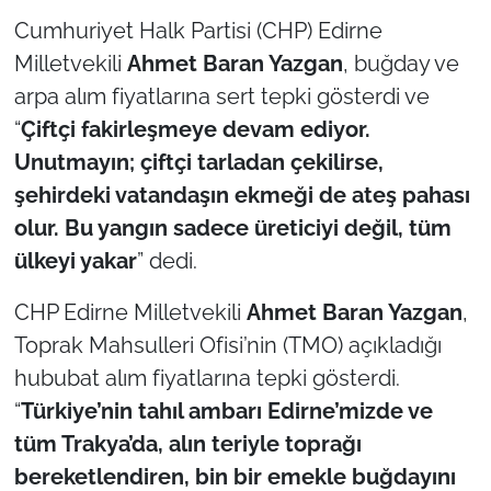
Cumhuriyet Halk Partisi (CHP) Edirne
TÜRKİYE
Milletvekili
Ahmet Baran Yazgan
, buğday ve
arpa alım fiyatlarına sert tepki gösterdi ve
Bölge
“
Çiftçi fakirleşmeye devam ediyor.
Unutmayın; çiftçi tarladan çekilirse,
Güvenlik
şehirdeki vatandaşın ekmeği de ateş pahası
Genel
olur. Bu yangın sadece üreticiyi değil, tüm
ülkeyi yakar
” dedi.
Politika
CHP Edirne Milletvekili
Ahmet Baran Yazgan
,
Flaş Haber
Toprak Mahsulleri Ofisi’nin (TMO) açıkladığı
hububat alım fiyatlarına tepki gösterdi.
Dış Haberler
“
Türkiye’nin tahıl ambarı Edirne’mizde ve
tüm Trakya’da, alın teriyle toprağı
Magazin
bereketlendiren, bin bir emekle buğdayını