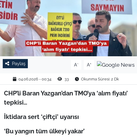
TARIM VE HAYVANCILIK
KÜLTÜR SANAT
RESMİ İLAN
SPOR
Paylaş
-
+
A
A
YAŞAM
04.06.2026 - 00:34
33
Okunma Süresi: 2 Dk
EDİRNE
CHP’li Baran Yazgan’dan TMO’ya ‘alım fiyatı’
tepkisi…
TEKİRDAĞ
İktidara sert ‘çiftçi’ uyarısı
KIRKLARELİ
‘Bu yangın tüm ülkeyi yakar’
ÇANAKKALE