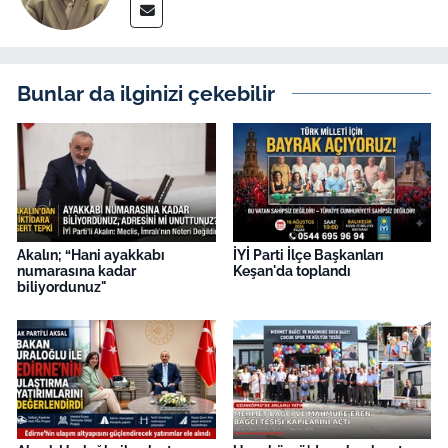
Bunlar da ilginizi çekebilir
Akalın; “Hani ayakkabı
İYİ Parti İlçe Başkanları
numarasına kadar
Keşan'da toplandı
biliyordunuz"