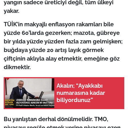
yangın sadece üreticiyi değil, tüm ülkeyi
yakar.
TÜİK’in makyajlı enflasyon rakamları bile
yüzde 60’larda gezerken; mazota, gübreye
bir yılda yüzde yüzden fazla zam gelmişken;
buğdaya yüzde 20 artış layık görmek
çiftçinin aklıyla alay etmektir, emeğine göz
dikmektir.
Akalın; “Ayakkabı
numarasına kadar
biliyordunuz”
Bu yanlıştan derhal dönülmelidir. TMO,
piyasayı regüle etmek yerine piyasayı ezen