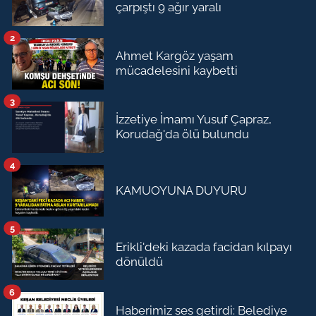
çarpıştı 9 ağır yaralı
2
Ahmet Kargöz yaşam
mücadelesini kaybetti
3
İzzetiye İmamı Yusuf Çapraz,
Korudağ'da ölü bulundu
4
KAMUOYUNA DUYURU
5
Erikli'deki kazada facidan kılpayı
dönüldü
6
Haberimiz ses getirdi: Belediye