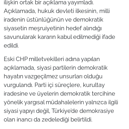
ilişkin ortak bir açıklama yayımladı.
Açıklamada, hukuk devleti ilkesinin, milli
TÜRKİYE
iradenin üstünlüğünün ve demokratik
siyasetin meşruiyetinin hedef alındığı
Bölge
savunularak kararın kabul edilmediği ifade
Güvenlik
edildi.
Genel
Eski CHP milletvekilleri adına yapılan
açıklamada, siyasi partilerin demokratik
Politika
hayatın vazgeçilmez unsurları olduğu
vurgulandı. Parti içi süreçlere, kurultay
Flaş Haber
iradesine ve üyelerin demokratik tercihine
yönelik yargısal müdahalelerin yalnızca ilgili
Dış Haberler
siyasi yapıyı değil, Türkiye’de demokrasiye
Magazin
olan inancı da zedelediği belirtildi.