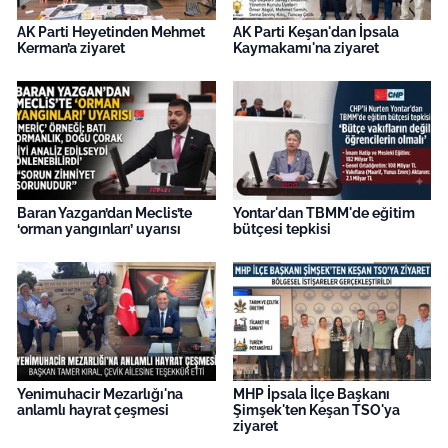
AK Parti Heyetinden Mehmet
AK Parti Keşan'dan İpsala
Kerman’a ziyaret
Kaymakamı'na ziyaret
Baran Yazgan’dan Meclis’te
Yontar'dan TBMM'de eğitim
‘orman yangınları’ uyarısı
bütçesi tepkisi
Yenimuhacir Mezarlığı'na
MHP İpsala İlçe Başkanı
anlamlı hayrat çeşmesi
Şimşek'ten Keşan TSO'ya
ziyaret