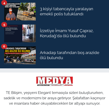
4
3 kişiyi tabancayla yaralayan
emekli polis tutuklandı
5
İzzetiye İmamı Yusuf Çapraz,
Korudağ'da ölü bulundu
6
Arkadaşı tarafından boş arazide
ölü bulundu
TE Bilişim, yepyeni Elegant temasıyla sizleri buluştururken,
sadelik ve modernizmi bir araya getiriyor. Şatafattan kaçınıyor
ve insanlara haber okuyabilecekleri bir altyapı sunuyor.