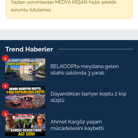
Yazılan yorumlardan MEDYA KEŞAN hiçbir şekilde
sorumlu tutulamaz.
Trend Haberler
1
BELKOOP’ta meydana gelen
silahlı saldırıda 3 yaralı
2
Dayandıkları bariyer koptu 2 kişi
düştü
3
Ahmet Kargöz yaşam
mücadelesini kaybetti