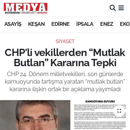
KEŞAN
ASAYİŞ
KEŞAN
EDİRNE
İPSALA
ENEZ
EKO
E-GAZETE
SİYASET
CHP'li vekillerden “Mutlak
ASAYİŞ
Butlan” Kararına Tepki
SİYASET
CHP 24. Dönem milletvekilleri, son günlerde
kamuoyunda tartışma yaratan “mutlak butlan”
GÜNDEM
kararına ilişkin ortak bir açıklama yayımladı
EKONOMİ
SAĞLIK
EĞİTİM