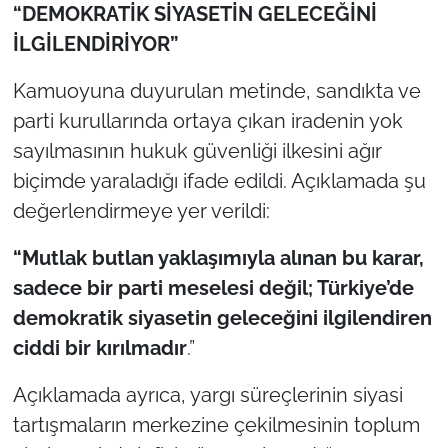
İş Dünyası
“DEMOKRATİK SİYASETİN GELECEĞİNİ
İLGİLENDİRİYOR”
Bilim Teknoloji
Kamuoyuna duyurulan metinde, sandıkta ve
English News
parti kurullarında ortaya çıkan iradenin yok
sayılmasının hukuk güvenliği ilkesini ağır
Canlı Maç
biçimde yaraladığı ifade edildi. Açıklamada şu
değerlendirmeye yer verildi:
Finans
“Mutlak butlan yaklaşımıyla alınan bu karar,
Genel-A
sadece bir parti meselesi değil; Türkiye’de
Gündem-Eğitim
demokratik siyasetin geleceğini ilgilendiren
ciddi bir kırılmadır
.”
Açıklamada ayrıca, yargı süreçlerinin siyasi
tartışmaların merkezine çekilmesinin toplum