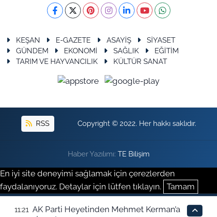
KEŞAN
E-GAZETE
ASAYİŞ
SİYASET
GÜNDEM
EKONOMİ
SAĞLIK
EĞİTİM
TARIM VE HAYVANCILIK
KÜLTÜR SANAT
RSS
Copyright © 2022. Her hakkı saklıdır.
Haber Yazılımı:
TE Bilişim
En iyi site deneyimi sağlamak için çerezlerden
faydalanıyoruz. Detaylar için lütfen tıklayın.
Tamam
AK Parti Heyetinden Mehmet Kerman’a
11:21