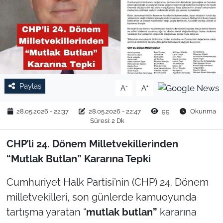
TARIM VE HAYVANCILIK
KÜLTÜR SANAT
RESMİ İLAN
Paylaş
-
+
A
A
SPOR
28.05.2026 - 22:37
28.05.2026 - 22:47
99
Okunma
YAŞAM
Süresi: 2 Dk
CHP’li 24. Dönem Milletvekillerinden
EDİRNE
“Mutlak Butlan” Kararına Tepki
TEKİRDAĞ
Cumhuriyet Halk Partisi’nin (CHP) 24. Dönem
KIRKLARELİ
milletvekilleri, son günlerde kamuoyunda
tartışma yaratan “
mutlak butlan”
kararına
ÇANAKKALE