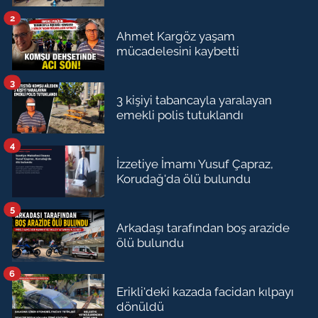
2
Ahmet Kargöz yaşam
mücadelesini kaybetti
3
3 kişiyi tabancayla yaralayan
emekli polis tutuklandı
4
İzzetiye İmamı Yusuf Çapraz,
Korudağ'da ölü bulundu
5
Arkadaşı tarafından boş arazide
ölü bulundu
6
Erikli'deki kazada facidan kılpayı
dönüldü