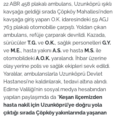
22 ABR 458 plakalı ambulans, Uzunköprü ışıklı
kavşağa geldiği sırada Çöpköy Mahallesi’nden
TÜRKİYE
kavşağa giriş yapan O.K. idaresindeki 59 AGJ
Bölge
763 plakalı otomobille çarpıştı. Yoldan çıkan
ambulans, refüje çarparak devrildi. Kazada,
Güvenlik
sürücüler
T.G.
ve
O.K.
, sağlık personelleri
G.Y.
ve
M.E.
, hasta yakını
A.S.
ve hasta
M.S.
ile
Genel
otomobildeki
A.O.K.
yaralandı. İhbar üzerine
Politika
olay yerine polis ve sağlık ekipleri sevk edildi.
Yaralılar, ambulanslarla Uzunköprü Devlet
Flaş Haber
Hastanesi’ne kaldırılarak, tedavi altına alındı.
Edirne Valiliği’nin sosyal medya hesabından
Dış Haberler
yapılan paylaşımda da “
Keşan ilçemizden
hasta nakil için Uzunköprü’ye doğru yola
Magazin
çıktığı sırada Çöpköy yakınlarında yaşanan