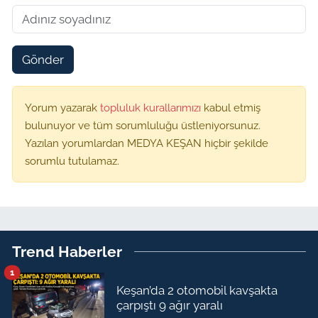
Gönder
Yorum yazarak
topluluk kurallarımızı
kabul etmiş
bulunuyor ve tüm sorumluluğu üstleniyorsunuz.
Yazılan yorumlardan MEDYA KEŞAN hiçbir şekilde
sorumlu tutulamaz.
Trend Haberler
1
Keşan’da 2 otomobil kavşakta
çarpıştı 9 ağır yaralı