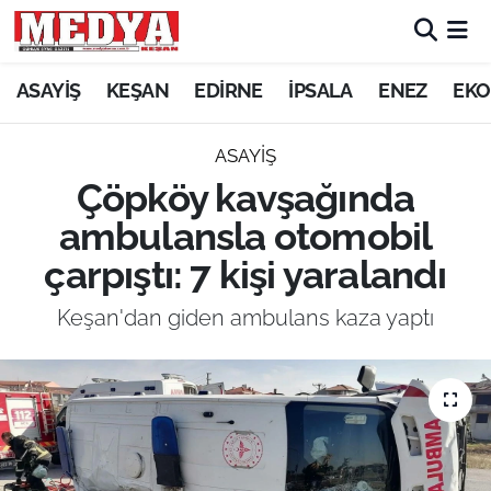
KEŞAN
ASAYİŞ
KEŞAN
EDİRNE
İPSALA
ENEZ
EKO
E-GAZETE
ASAYİŞ
Çöpköy kavşağında
ASAYİŞ
ambulansla otomobil
SİYASET
çarpıştı: 7 kişi yaralandı
GÜNDEM
Keşan'dan giden ambulans kaza yaptı
EKONOMİ
SAĞLIK
EĞİTİM