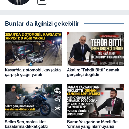
Bunlar da ilginizi çekebilir
Keşan’da 2 otomobil kavşakta
Akalın: "Tehdit Bitti" demek
çarpıştı 9 ağır yaralı
gerçekçi değildir
Selim Şen, motosiklet
Baran Yazgan’dan Meclis’te
kazalarına dikkat çekti
‘orman yangınları’ uyarısı