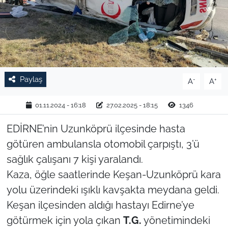
TARIM VE HAYVANCILIK
KÜLTÜR SANAT
RESMİ İLAN
Paylaş
-
+
A
A
SPOR
01.11.2024 - 16:18
27.02.2025 - 18:15
1346
YAŞAM
EDİRNE’nin Uzunköprü ilçesinde hasta
götüren ambulansla otomobil çarpıştı, 3’ü
EDİRNE
sağlık çalışanı 7 kişi yaralandı.
Kaza, öğle saatlerinde Keşan-Uzunköprü kara
TEKİRDAĞ
yolu üzerindeki ışıklı kavşakta meydana geldi.
KIRKLARELİ
Keşan ilçesinden aldığı hastayı Edirne’ye
götürmek için yola çıkan
T.G.
yönetimindeki
ÇANAKKALE