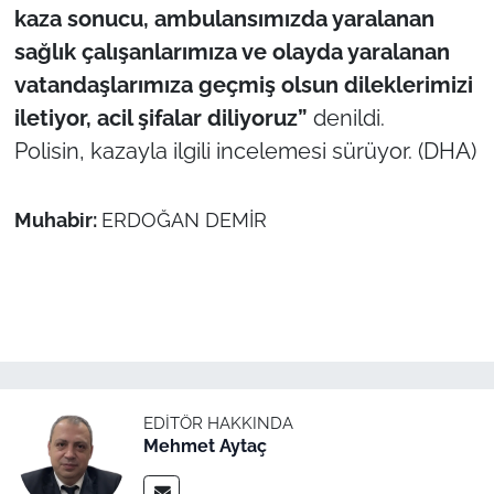
İş Dünyası
kaza sonucu, ambulansımızda yaralanan
sağlık çalışanlarımıza ve olayda yaralanan
Bilim Teknoloji
vatandaşlarımıza geçmiş olsun dileklerimizi
iletiyor, acil şifalar diliyoruz”
denildi.
English News
Polisin, kazayla ilgili incelemesi sürüyor. (DHA)
Canlı Maç
Muhabir:
ERDOĞAN DEMİR
Finans
Genel-A
Gündem-Eğitim
EDITÖR HAKKINDA
Mehmet Aytaç