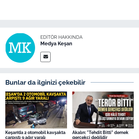
EDITÖR HAKKINDA
Medya Keşan
Bunlar da ilginizi çekebilir
Keşan’da 2 otomobil kavşakta
Akalın: "Tehdit Bitti" demek
çarpıştı 9 ağır yaralı
gerçekçi değildir