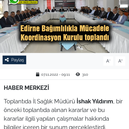
TARIM VE HAYVANCILIK
KÜLTÜR SANAT
RESMİ İLAN
SPOR
Paylaş
-
+
A
A
YAŞAM
07.11.2022 - 09:11
310
EDİRNE
HABER MERKEZİ
TEKİRDAĞ
Toplantıda İl Sağlık Müdürü
İshak Yıldırım
, bir
önceki toplantıda alınan kararlar ve bu
KIRKLARELİ
kararlar ilgili yapılan çalışmalar hakkında
bilgiler içeren bir sunum gerçekleştirdi.
ÇANAKKALE