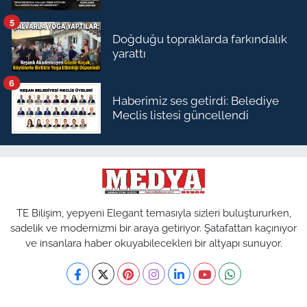
5
Doğduğu topraklarda farkındalık
yarattı
6
Haberimiz ses getirdi: Belediye
Meclis listesi güncellendi
TE Bilişim, yepyeni Elegant temasıyla sizleri buluştururken,
sadelik ve modernizmi bir araya getiriyor. Şatafattan kaçınıyor
ve insanlara haber okuyabilecekleri bir altyapı sunuyor.