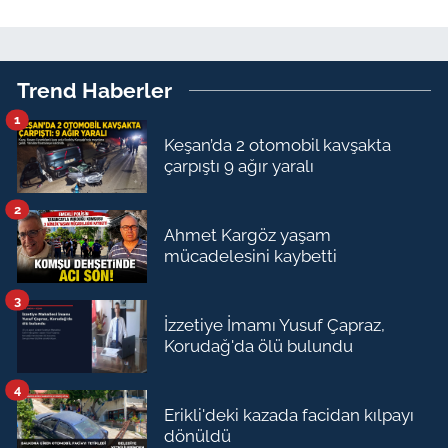
Trend Haberler
1
Keşan’da 2 otomobil kavşakta
çarpıştı 9 ağır yaralı
2
Ahmet Kargöz yaşam
mücadelesini kaybetti
3
İzzetiye İmamı Yusuf Çapraz,
Korudağ'da ölü bulundu
4
Erikli'deki kazada facidan kılpayı
dönüldü