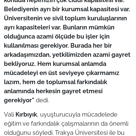
İş Dünyası
Belediyenin ayrı bir kurumsal kapasitesi var.
Üniversitenin ve sivil toplum kuruluşlarının
Bilim Teknoloji
ayrı kapasiteleri var. Bunların mümkün
English News
olduğunca azami ölçüde bu işler için
kullanılması gerekiyor. Burada her bir
Canlı Maç
arkadaşımızdan, yetkilimizden azami gayret
bekliyoruz. Hem kurumsal anlamda
Finans
mücadeleyi en üst seviyeye çıkarmamız
Genel-A
lazım, hem de toplumsal farkındalık
anlamında herkesin gayret etmesi
Gündem-Eğitim
gerekiyor"
dedi.
Vali
Kırbıyık
, uyuşturucuyla mücadelede
eğitim ve farkındalık çalışmalarının da önemli
olduğunu söyledi. Trakya Üniversitesi ile bu