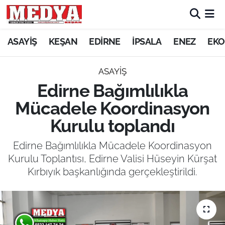
KEŞAN
ASAYİŞ
KEŞAN
EDİRNE
İPSALA
ENEZ
EKO
E-GAZETE
ASAYİŞ
Edirne Bağımlılıkla
ASAYİŞ
Mücadele Koordinasyon
SİYASET
Kurulu toplandı
GÜNDEM
Edirne Bağımlılıkla Mücadele Koordinasyon
Kurulu Toplantısı, Edirne Valisi Hüseyin Kürşat
EKONOMİ
Kırbıyık başkanlığında gerçekleştirildi.
SAĞLIK
EĞİTİM