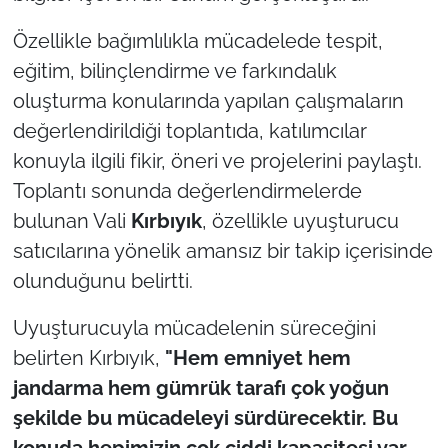
Özellikle bağımlılıkla mücadelede tespit,
TÜRKİYE
eğitim, bilinçlendirme ve farkındalık
Bölge
oluşturma konularında yapılan çalışmaların
değerlendirildiği toplantıda, katılımcılar
Güvenlik
konuyla ilgili fikir, öneri ve projelerini paylaştı.
Toplantı sonunda değerlendirmelerde
Genel
bulunan Vali
Kırbıyık
, özellikle uyuşturucu
satıcılarına yönelik amansız bir takip içerisinde
Politika
olunduğunu belirtti.
Flaş Haber
Uyuşturucuyla mücadelenin süreceğini
Dış Haberler
belirten Kırbıyık,
"Hem emniyet hem
jandarma hem gümrük tarafı çok yoğun
Magazin
şekilde bu mücadeleyi sürdürecektir. Bu
konuda hepimizin çok ciddi kapasitesi var.