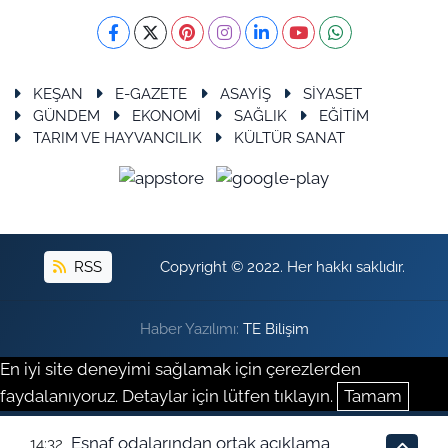
KEŞAN
E-GAZETE
ASAYİŞ
SİYASET
GÜNDEM
EKONOMİ
SAĞLIK
EĞİTİM
TARIM VE HAYVANCILIK
KÜLTÜR SANAT
RSS
Copyright © 2022. Her hakkı saklıdır.
Haber Yazılımı:
TE Bilişim
En iyi site deneyimi sağlamak için çerezlerden
faydalanıyoruz. Detaylar için lütfen tıklayın.
Tamam
Esnaf odalarından ortak açıklama
14:32