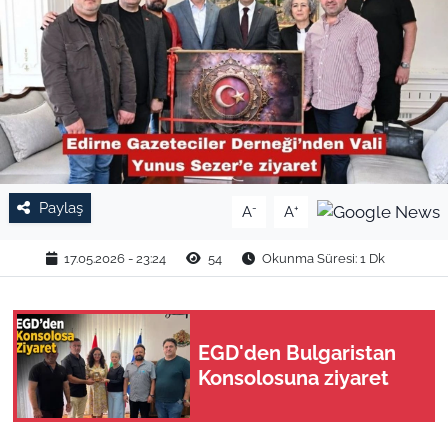
TARIM VE HAYVANCILIK
KÜLTÜR SANAT
RESMİ İLAN
SPOR
Paylaş
-
+
A
A
YAŞAM
17.05.2026 - 23:24
54
Okunma Süresi: 1 Dk
EDİRNE
TEKİRDAĞ
EGD'den Bulgaristan
Konsolosuna ziyaret
KIRKLARELİ
ÇANAKKALE