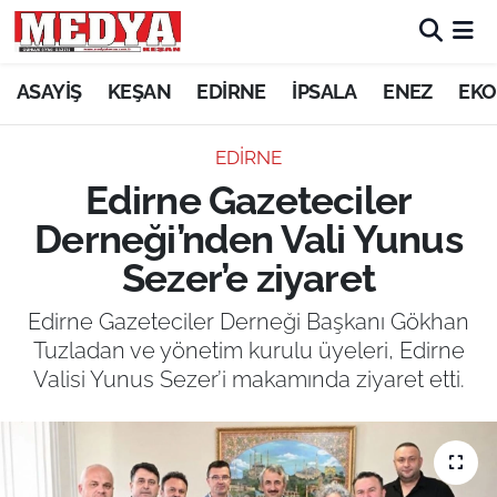
KEŞAN
ASAYİŞ
KEŞAN
EDİRNE
İPSALA
ENEZ
EKO
E-GAZETE
EDİRNE
Edirne Gazeteciler
ASAYİŞ
Derneği’nden Vali Yunus
SİYASET
Sezer’e ziyaret
GÜNDEM
Edirne Gazeteciler Derneği Başkanı Gökhan
Tuzladan ve yönetim kurulu üyeleri, Edirne
EKONOMİ
Valisi Yunus Sezer’i makamında ziyaret etti.
SAĞLIK
EĞİTİM