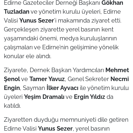
Edirne Gazeteciler Derneği Başkanı
Gökhan
Tuzladan
ve yönetim kurulu üyeleri, Edirne
TÜRKİYE
Valisi
Yunus Sezer
’i makamında ziyaret etti.
Gerçekleşen ziyarette yerel basının kent
Bölge
yaşamındaki önemi, medya kuruluşlarının
Güvenlik
çalışmaları ve Edirne’nin gelişimine yönelik
konular ele alındı.
Genel
Ziyarete, Dernek Başkan Yardımcıları
Mehmet
Politika
Şenol
ve
Tamer Yavuz
, Genel Sekreter
Necmi
Engin
, Sayman
İlker Ayvacı
ile yönetim kurulu
Flaş Haber
üyeleri
Yeşim Dramalı
ve
Ergin Yıldız
da
Dış Haberler
katıldı.
Ziyaretten duyduğu memnuniyeti dile getiren
Magazin
Edirne Valisi
Yunus Sezer
, yerel basının