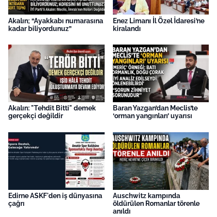
Akalın; “Ayakkabı numarasına
Enez Limanı İl Özel İdaresi’ne
kadar biliyordunuz”
kiralandı
Akalın: "Tehdit Bitti" demek
Baran Yazgan’dan Meclis’te
gerçekçi değildir
‘orman yangınları’ uyarısı
Edirne ASKF'den iş dünyasına
Auschwitz kampında
çağrı
öldürülen Romanlar törenle
anıldı