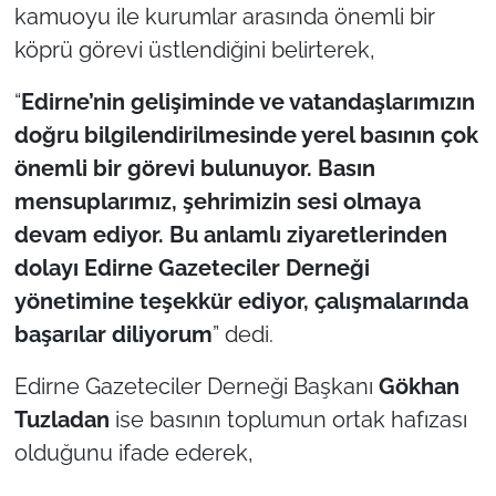
İş Dünyası
kamuoyu ile kurumlar arasında önemli bir
köprü görevi üstlendiğini belirterek,
Bilim Teknoloji
“
Edirne’nin gelişiminde ve vatandaşlarımızın
English News
doğru bilgilendirilmesinde yerel basının çok
önemli bir görevi bulunuyor. Basın
Canlı Maç
mensuplarımız, şehrimizin sesi olmaya
devam ediyor. Bu anlamlı ziyaretlerinden
Finans
dolayı Edirne Gazeteciler Derneği
Genel-A
yönetimine teşekkür ediyor, çalışmalarında
başarılar diliyorum
” dedi.
Gündem-Eğitim
Edirne Gazeteciler Derneği Başkanı
Gökhan
Tuzladan
ise basının toplumun ortak hafızası
olduğunu ifade ederek,