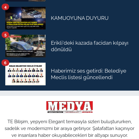
4
KAMUOYUNA DUYURU
5
Erikli'deki kazada facidan kılpayı
dönüldü
6
Haberimiz ses getirdi: Belediye
Meclis listesi güncellendi
TE Bilişim, yepyeni Elegant temasıyla sizleri buluştururken,
sadelik ve modernizmi bir araya getiriyor. Şatafattan kaçınıyor
ve insanlara haber okuyabilecekleri bir altyapı sunuyor.