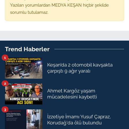
Yazılan yorumlardan MEDYA KEŞAN hiçbir şekilde
sorumlu tutulamaz.
Trend Haberler
1
Keşan’da 2 otomobil kavşakta
çarpıştı 9 ağır yaralı
2
Ahmet Kargöz yaşam
mücadelesini kaybetti
3
İzzetiye İmamı Yusuf Çapraz,
Korudağ'da ölü bulundu