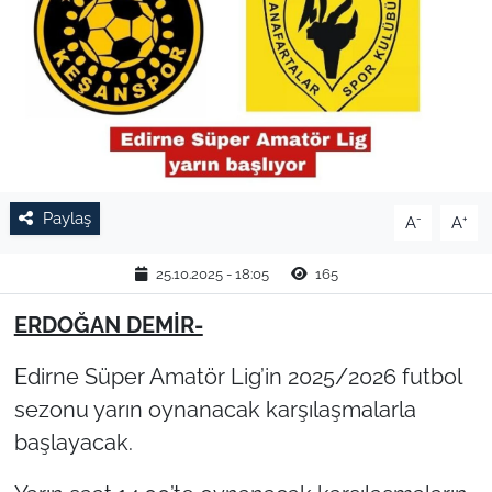
TARIM VE HAYVANCILIK
KÜLTÜR SANAT
RESMİ İLAN
SPOR
Paylaş
-
+
A
A
YAŞAM
25.10.2025 - 18:05
165
EDİRNE
ERDOĞAN DEMİR-
Edirne Süper Amatör Lig’in 2025/2026 futbol
TEKİRDAĞ
sezonu yarın oynanacak karşılaşmalarla
KIRKLARELİ
başlayacak.
ÇANAKKALE