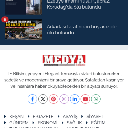
İzzetiye İmamı Yusuf Çapraz,
Korudağ'da ölü bulundu
6
Arkadaşı tarafından boş arazide
ölü bulundu
TE Bilişim, yepyeni Elegant temasıyla sizleri buluştururken,
sadelik ve modernizmi bir araya getiriyor. Şatafattan kaçınıyor
ve insanlara haber okuyabilecekleri bir altyapı sunuyor.
KEŞAN
E-GAZETE
ASAYİŞ
SİYASET
GÜNDEM
EKONOMİ
SAĞLIK
EĞİTİM