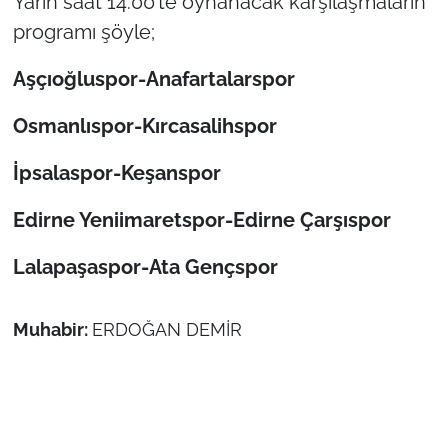
Yarın saat 14.00’te oynanacak karşılaşmaların
programı şöyle;
TÜRKİYE
Aşçıoğluspor-Anafartalarspor
Bölge
Osmanlıspor-Kırcasalihspor
Güvenlik
İpsalaspor-Keşanspor
Genel
Edirne Yeniimaretspor-Edirne Çarşıspor
Politika
Lalapaşaspor-Ata Gençspor
Flaş Haber
Muhabir:
ERDOĞAN DEMİR
Dış Haberler
Magazin