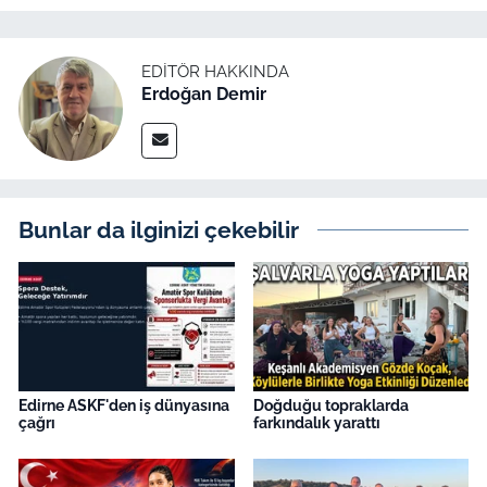
İş Dünyası
Bilim Teknoloji
EDITÖR HAKKINDA
Erdoğan Demir
English News
Canlı Maç
Bunlar da ilginizi çekebilir
Finans
Genel-A
Gündem-Eğitim
Edirne ASKF'den iş dünyasına
Doğduğu topraklarda
çağrı
farkındalık yarattı