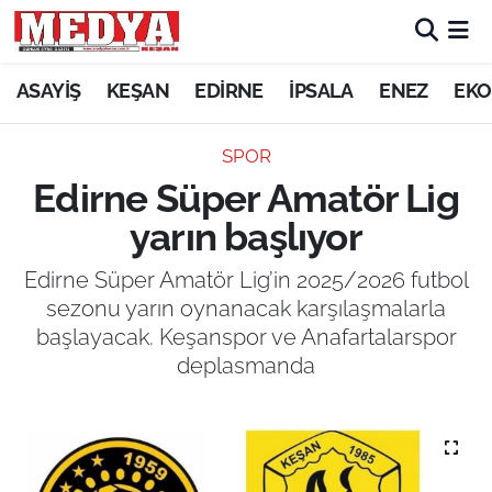
KEŞAN
ASAYİŞ
KEŞAN
EDİRNE
İPSALA
ENEZ
EKO
E-GAZETE
SPOR
Edirne Süper Amatör Lig
ASAYİŞ
yarın başlıyor
SİYASET
Edirne Süper Amatör Lig’in 2025/2026 futbol
sezonu yarın oynanacak karşılaşmalarla
GÜNDEM
başlayacak. Keşanspor ve Anafartalarspor
deplasmanda
EKONOMİ
SAĞLIK
EĞİTİM