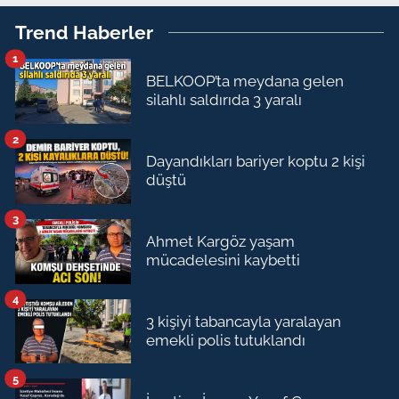
Trend Haberler
1
BELKOOP’ta meydana gelen
silahlı saldırıda 3 yaralı
2
Dayandıkları bariyer koptu 2 kişi
düştü
3
Ahmet Kargöz yaşam
mücadelesini kaybetti
4
3 kişiyi tabancayla yaralayan
emekli polis tutuklandı
5