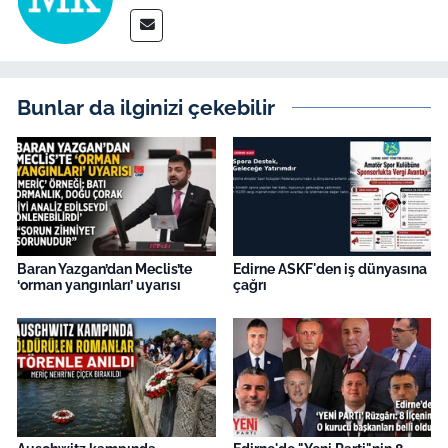
Bunlar da ilginizi çekebilir
Baran Yazgan’dan Meclis’te
Edirne ASKF'den iş dünyasına
‘orman yangınları’ uyarısı
çağrı