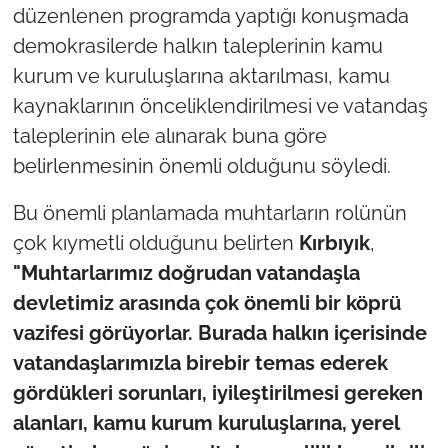
düzenlenen programda yaptığı konuşmada
demokrasilerde halkın taleplerinin kamu
TÜRKİYE
kurum ve kuruluşlarına aktarılması, kamu
Bölge
kaynaklarının önceliklendirilmesi ve vatandaş
taleplerinin ele alınarak buna göre
Güvenlik
belirlenmesinin önemli olduğunu söyledi.
Genel
Bu önemli planlamada muhtarların rolünün
çok kıymetli olduğunu belirten
Kırbıyık
,
Politika
"Muhtarlarımız doğrudan vatandaşla
devletimiz arasında çok önemli bir köprü
Flaş Haber
vazifesi görüyorlar. Burada halkın içerisinde
Dış Haberler
vatandaşlarımızla birebir temas ederek
gördükleri sorunları, iyileştirilmesi gereken
Magazin
alanları, kamu kurum kuruluşlarına, yerel