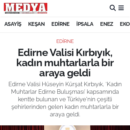
KEŞAN
ASAYİŞ
KEŞAN
EDİRNE
İPSALA
ENEZ
EKO
E-GAZETE
EDİRNE
Edirne Valisi Kırbıyık,
ASAYİŞ
kadın muhtarlarla bir
SİYASET
araya geldi
GÜNDEM
Edirne Valisi Hüseyin Kürşat Kırbıyık, ‘Kadın
Muhtarlar Edirne Buluşması’ kapsamında
EKONOMİ
kentte bulunan ve Türkiye'nin çeşitli
şehirlerinden gelen kadın muhtarlarla bir
SAĞLIK
araya geldi.
EĞİTİM