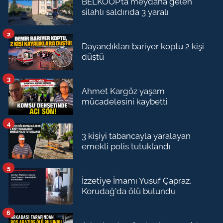
BELKOOP’ta meydana gelen
silahlı saldırıda 3 yaralı
2
Dayandıkları bariyer koptu 2 kişi
düştü
3
Ahmet Kargöz yaşam
mücadelesini kaybetti
4
3 kişiyi tabancayla yaralayan
emekli polis tutuklandı
5
İzzetiye İmamı Yusuf Çapraz,
Korudağ'da ölü bulundu
6