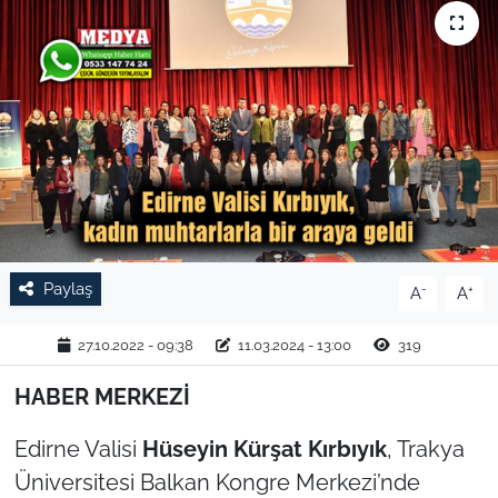
TARIM VE HAYVANCILIK
KÜLTÜR SANAT
RESMİ İLAN
SPOR
YAŞAM
Paylaş
-
+
A
A
EDİRNE
27.10.2022 - 09:38
11.03.2024 - 13:00
319
TEKİRDAĞ
HABER MERKEZİ
KIRKLARELİ
Edirne Valisi
Hüseyin Kürşat Kırbıyık
, Trakya
Üniversitesi Balkan Kongre Merkezi’nde
ÇANAKKALE