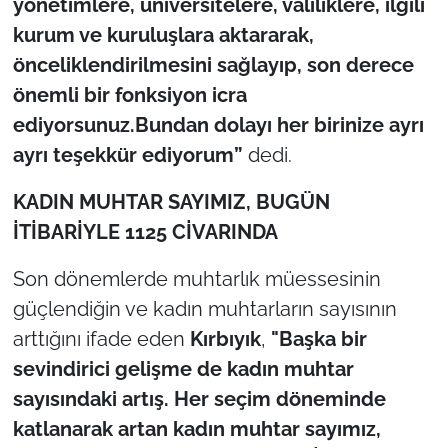
yönetimlere, üniversitelere, valiliklere, ilgili
İş Dünyası
kurum ve kuruluşlara aktararak,
Bilim Teknoloji
önceliklendirilmesini sağlayıp, son derece
önemli bir fonksiyon icra
English News
ediyorsunuz.Bundan dolayı her birinize ayrı
ayrı teşekkür ediyorum”
dedi.
Canlı Maç
KADIN MUHTAR SAYIMIZ, BUGÜN
Finans
İTİBARİYLE 1125 CİVARINDA
Genel-A
Son dönemlerde muhtarlık müessesinin
güçlendiğin ve kadın muhtarların sayısının
Gündem-Eğitim
arttığını ifade eden
Kırbıyık
,
"Başka bir
sevindirici gelişme de kadın muhtar
sayısındaki artış. Her seçim döneminde
katlanarak artan kadın muhtar sayımız,