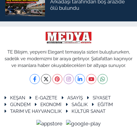
Arkadaşı tarafından boş arazide
ölü bulundu
TE Bilişim, yepyeni Elegant temasıyla sizleri buluştururken,
sadelik ve modernizmi bir araya getiriyor. Şatafattan kaçınıyor
ve insanlara haber okuyabilecekleri bir altyapı sunuyor.
KEŞAN
E-GAZETE
ASAYİŞ
SİYASET
GÜNDEM
EKONOMİ
SAĞLIK
EĞİTİM
TARIM VE HAYVANCILIK
KÜLTÜR SANAT