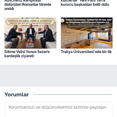
Auschwitz kampında
Edirne'de "Yeni Parti"nin 8
öldürülen Romanlar törenle
kurucu başkanları belli oldu
anıldı
Edirne Valisi Yunus Sezer’e
Trakya Üniversitesi'nde bir ilk
kardeşlik ziyareti
Yorumlar