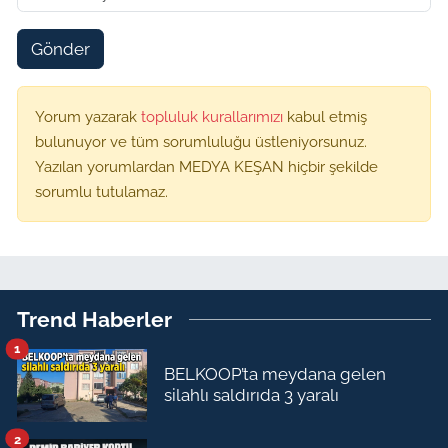
Gönder
Yorum yazarak
topluluk kurallarımızı
kabul etmiş
bulunuyor ve tüm sorumluluğu üstleniyorsunuz.
Yazılan yorumlardan MEDYA KEŞAN hiçbir şekilde
sorumlu tutulamaz.
Trend Haberler
1
BELKOOP’ta meydana gelen
silahlı saldırıda 3 yaralı
2