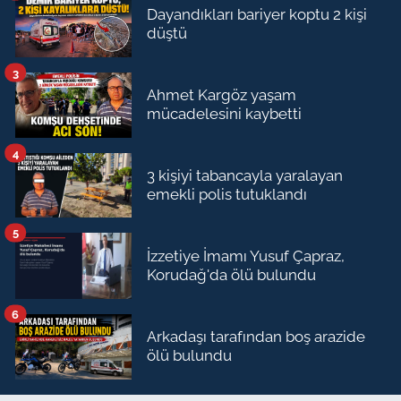
Dayandıkları bariyer koptu 2 kişi
düştü
3
Ahmet Kargöz yaşam
mücadelesini kaybetti
4
3 kişiyi tabancayla yaralayan
emekli polis tutuklandı
5
İzzetiye İmamı Yusuf Çapraz,
Korudağ'da ölü bulundu
6
Arkadaşı tarafından boş arazide
ölü bulundu