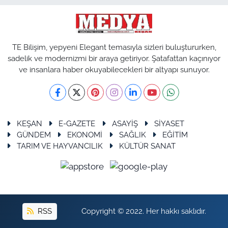
TE Bilişim, yepyeni Elegant temasıyla sizleri buluştururken,
sadelik ve modernizmi bir araya getiriyor. Şatafattan kaçınıyor
ve insanlara haber okuyabilecekleri bir altyapı sunuyor.
KEŞAN
E-GAZETE
ASAYİŞ
SİYASET
GÜNDEM
EKONOMİ
SAĞLIK
EĞİTİM
TARIM VE HAYVANCILIK
KÜLTÜR SANAT
RSS
Copyright © 2022. Her hakkı saklıdır.