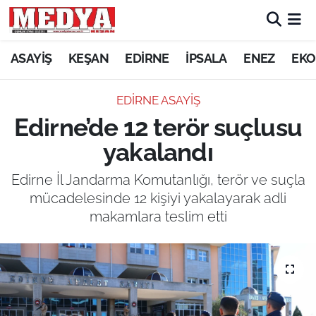
KEŞAN
ASAYİŞ
KEŞAN
EDİRNE
İPSALA
ENEZ
EKO
E-GAZETE
EDİRNE ASAYİŞ
Edirne’de 12 terör suçlusu
ASAYİŞ
yakalandı
SİYASET
Edirne İl Jandarma Komutanlığı, terör ve suçla
mücadelesinde 12 kişiyi yakalayarak adli
GÜNDEM
makamlara teslim etti
EKONOMİ
SAĞLIK
EĞİTİM