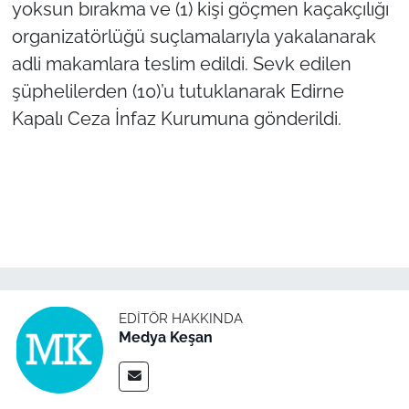
İş Dünyası
yoksun bırakma ve (1) kişi göçmen kaçakçılığı
organizatörlüğü suçlamalarıyla yakalanarak
Bilim Teknoloji
adli makamlara teslim edildi. Sevk edilen
şüphelilerden (10)’u tutuklanarak Edirne
English News
Kapalı Ceza İnfaz Kurumuna gönderildi.
Canlı Maç
Finans
Genel-A
Gündem-Eğitim
EDITÖR HAKKINDA
Medya Keşan