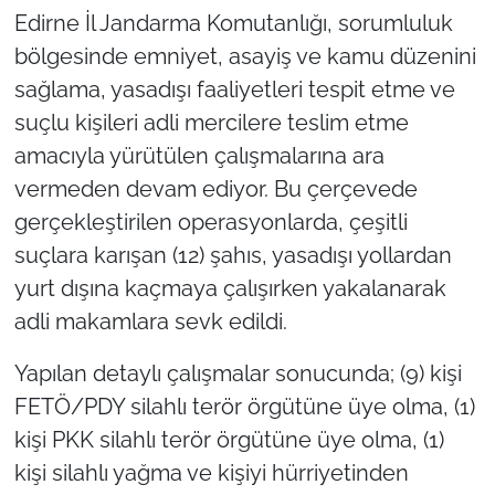
Edirne İl Jandarma Komutanlığı, sorumluluk
TÜRKİYE
bölgesinde emniyet, asayiş ve kamu düzenini
sağlama, yasadışı faaliyetleri tespit etme ve
Bölge
suçlu kişileri adli mercilere teslim etme
amacıyla yürütülen çalışmalarına ara
Güvenlik
vermeden devam ediyor. Bu çerçevede
gerçekleştirilen operasyonlarda, çeşitli
Genel
suçlara karışan (12) şahıs, yasadışı yollardan
Politika
yurt dışına kaçmaya çalışırken yakalanarak
adli makamlara sevk edildi.
Flaş Haber
Yapılan detaylı çalışmalar sonucunda; (9) kişi
Dış Haberler
FETÖ/PDY silahlı terör örgütüne üye olma, (1)
kişi PKK silahlı terör örgütüne üye olma, (1)
Magazin
kişi silahlı yağma ve kişiyi hürriyetinden