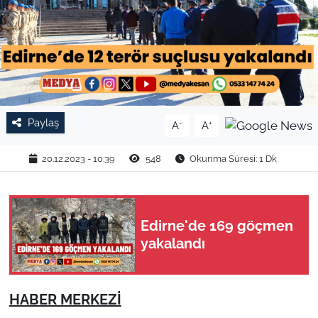
TARIM VE HAYVANCILIK
KÜLTÜR SANAT
RESMİ İLAN
Paylaş
-
+
A
A
SPOR
20.12.2023 - 10:39
548
Okunma Süresi: 1 Dk
YAŞAM
EDİRNE
Edirne'de 169 göçmen
yakalandı
TEKİRDAĞ
KIRKLARELİ
HABER MERKEZİ
ÇANAKKALE