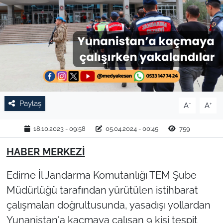
TARIM VE HAYVANCILIK
KÜLTÜR SANAT
RESMİ İLAN
SPOR
Paylaş
-
+
A
A
YAŞAM
18.10.2023 - 09:58
05.04.2024 - 00:45
759
EDİRNE
HABER MERKEZİ
TEKİRDAĞ
Edirne İl Jandarma Komutanlığı TEM Şube
Müdürlüğü tarafından yürütülen istihbarat
KIRKLARELİ
çalışmaları doğrultusunda, yasadışı yollardan
Yunanistan'a kaçmaya çalışan 9 kişi tespit
ÇANAKKALE