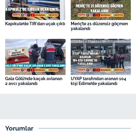
Kapıkule’de TIR'dan uçak çıktı
Meriç’te 21 düzensiz göçmen
yakalandı
Gala Gölü’nde kaçak avlanan
UYAP tarafından aranan 104
2 avcı yakalandı
kişi Edirne’de yakalandı
Yorumlar