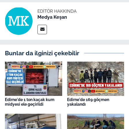
İş Dünyası
EDITÖR HAKKINDA
Bilim Teknoloji
Medya Keşan
English News
Canlı Maç
Bunlar da ilginizi çekebilir
Finans
Genel-A
Gündem-Eğitim
Edirne'de 1 ton kaçak kum
Edirne'de 169 göçmen
midyesi ele geçirildi
yakalandı