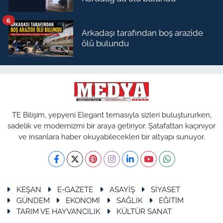
6
Arkadaşı tarafından boş arazide
ölü bulundu
TE Bilişim, yepyeni Elegant temasıyla sizleri buluştururken,
sadelik ve modernizmi bir araya getiriyor. Şatafattan kaçınıyor
ve insanlara haber okuyabilecekleri bir altyapı sunuyor.
KEŞAN
E-GAZETE
ASAYİŞ
SİYASET
GÜNDEM
EKONOMİ
SAĞLIK
EĞİTİM
TARIM VE HAYVANCILIK
KÜLTÜR SANAT