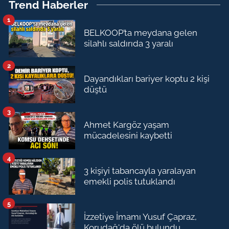
Trend Haberler
1
BELKOOP’ta meydana gelen
silahlı saldırıda 3 yaralı
2
Dayandıkları bariyer koptu 2 kişi
düştü
3
Ahmet Kargöz yaşam
mücadelesini kaybetti
4
3 kişiyi tabancayla yaralayan
emekli polis tutuklandı
5
İzzetiye İmamı Yusuf Çapraz,
Korudağ'da ölü bulundu