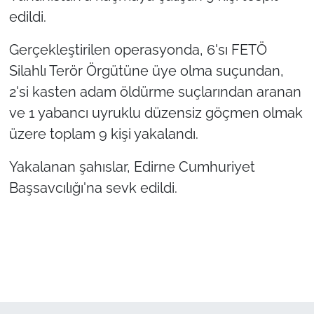
edildi.
TÜRKİYE
Gerçekleştirilen operasyonda, 6'sı FETÖ
Bölge
Silahlı Terör Örgütüne üye olma suçundan,
2'si kasten adam öldürme suçlarından aranan
Güvenlik
ve 1 yabancı uyruklu düzensiz göçmen olmak
üzere toplam 9 kişi yakalandı.
Genel
Yakalanan şahıslar, Edirne Cumhuriyet
Politika
Başsavcılığı'na sevk edildi.
Flaş Haber
Dış Haberler
Magazin