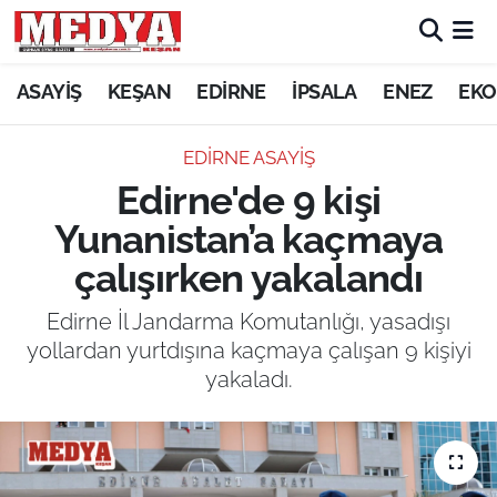
KEŞAN
ASAYİŞ
KEŞAN
EDİRNE
İPSALA
ENEZ
EKO
E-GAZETE
EDİRNE ASAYİŞ
Edirne'de 9 kişi
ASAYİŞ
Yunanistan’a kaçmaya
SİYASET
çalışırken yakalandı
GÜNDEM
Edirne İl Jandarma Komutanlığı, yasadışı
yollardan yurtdışına kaçmaya çalışan 9 kişiyi
EKONOMİ
yakaladı.
SAĞLIK
EĞİTİM