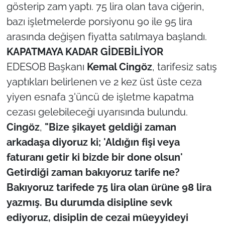
İş Dünyası
gösterip zam yaptı. 75 lira olan tava ciğerin,
bazı işletmelerde porsiyonu 90 ile 95 lira
Bilim Teknoloji
arasında değişen fiyatta satılmaya başlandı.
KAPATMAYA KADAR GİDEBİLİYOR
English News
EDESOB Başkanı
Kemal Cingöz
, tarifesiz satış
Canlı Maç
yaptıkları belirlenen ve 2 kez üst üste ceza
yiyen esnafa 3'üncü de işletme kapatma
Finans
cezası gelebileceği uyarısında bulundu.
Cingöz
,
"Bize şikayet geldiği zaman
Genel-A
arkadaşa diyoruz ki; 'Aldığın fişi veya
faturanı getir ki bizde bir done olsun'
Gündem-Eğitim
Getirdiği zaman bakıyoruz tarife ne?
Bakıyoruz tarifede 75 lira olan ürüne 98 lira
yazmış. Bu durumda disipline sevk
ediyoruz, disiplin de cezai müeyyideyi