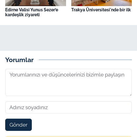
Edirne Valisi Yunus Sezer’e
Trakya Üniversitesi'nde bir ilk
kardeşlik ziyareti
Yorumlar
Gönder