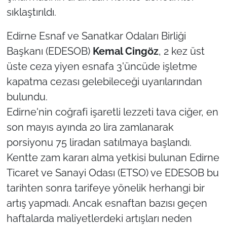
sıklaştırıldı.
TÜRKİYE
Edirne Esnaf ve Sanatkar Odaları Birliği
Bölge
Başkanı (EDESOB)
Kemal Cingöz
, 2 kez üst
üste ceza yiyen esnafa 3'üncüde işletme
Güvenlik
kapatma cezası gelebileceği uyarılarından
bulundu.
Genel
Edirne'nin coğrafi işaretli lezzeti tava ciğer, en
son mayıs ayında 20 lira zamlanarak
Politika
porsiyonu 75 liradan satılmaya başlandı.
Flaş Haber
Kentte zam kararı alma yetkisi bulunan Edirne
Ticaret ve Sanayi Odası (ETSO) ve EDESOB bu
Dış Haberler
tarihten sonra tarifeye yönelik herhangi bir
artış yapmadı. Ancak esnaftan bazısı geçen
Magazin
haftalarda maliyetlerdeki artışları neden