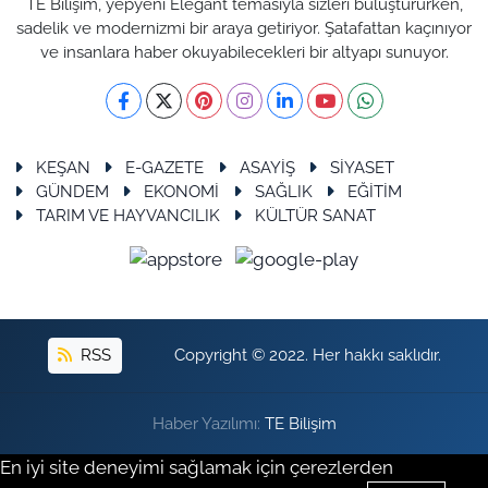
TE Bilişim, yepyeni Elegant temasıyla sizleri buluştururken,
sadelik ve modernizmi bir araya getiriyor. Şatafattan kaçınıyor
ve insanlara haber okuyabilecekleri bir altyapı sunuyor.
KEŞAN
E-GAZETE
ASAYİŞ
SİYASET
GÜNDEM
EKONOMİ
SAĞLIK
EĞİTİM
TARIM VE HAYVANCILIK
KÜLTÜR SANAT
RSS
Copyright © 2022. Her hakkı saklıdır.
Haber Yazılımı:
TE Bilişim
En iyi site deneyimi sağlamak için çerezlerden