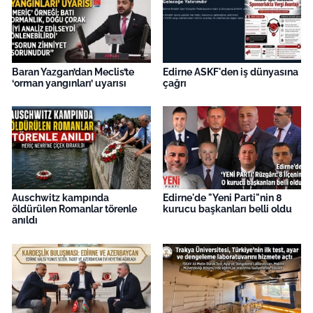
Baran Yazgan’dan Meclis’te
Edirne ASKF'den iş dünyasına
‘orman yangınları’ uyarısı
çağrı
Auschwitz kampında
Edirne'de "Yeni Parti"nin 8
öldürülen Romanlar törenle
kurucu başkanları belli oldu
anıldı