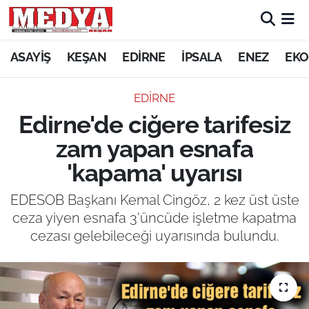
KEŞAN
ASAYİŞ
KEŞAN
EDİRNE
İPSALA
ENEZ
EKO
E-GAZETE
EDİRNE
Edirne'de ciğere tarifesiz
ASAYİŞ
zam yapan esnafa
SİYASET
'kapama' uyarısı
GÜNDEM
EDESOB Başkanı Kemal Cingöz, 2 kez üst üste
ceza yiyen esnafa 3'üncüde işletme kapatma
EKONOMİ
cezası gelebileceği uyarısında bulundu.
SAĞLIK
EĞİTİM