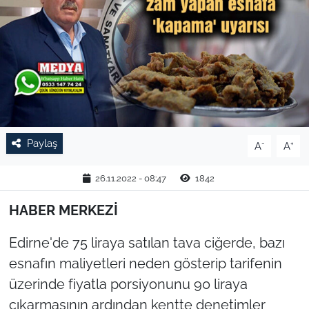
TARIM VE HAYVANCILIK
KÜLTÜR SANAT
RESMİ İLAN
SPOR
Paylaş
-
+
A
A
YAŞAM
26.11.2022 - 08:47
1842
EDİRNE
HABER MERKEZİ
TEKİRDAĞ
Edirne'de 75 liraya satılan tava ciğerde, bazı
esnafın maliyetleri neden gösterip tarifenin
KIRKLARELİ
üzerinde fiyatla porsiyonunu 90 liraya
çıkarmasının ardından kentte denetimler
ÇANAKKALE