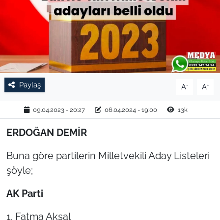
TARIM VE HAYVANCILIK
KÜLTÜR SANAT
RESMİ İLAN
Paylaş
-
+
A
A
SPOR
09.04.2023 - 20:27
06.04.2024 - 19:00
13k
YAŞAM
ERDOĞAN DEMİR
EDİRNE
Buna göre partilerin Milletvekili Aday Listeleri
TEKİRDAĞ
şöyle;
AK Parti
KIRKLARELİ
1. Fatma Aksal
ÇANAKKALE