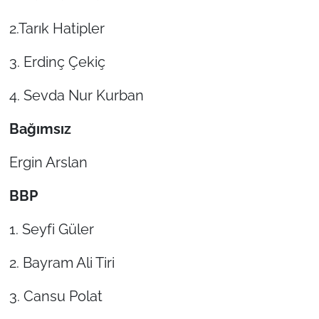
2.Tarık Hatipler
TÜRKİYE
3. Erdinç Çekiç
Bölge
4. Sevda Nur Kurban
Güvenlik
Bağımsız
Genel
Ergin Arslan
Politika
BBP
Flaş Haber
1. Seyfi Güler
Dış Haberler
2. Bayram Ali Tiri
Magazin
3. Cansu Polat