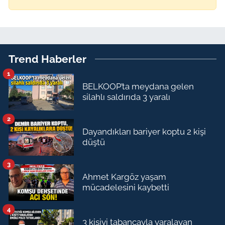
Trend Haberler
1
BELKOOP’ta meydana gelen
silahlı saldırıda 3 yaralı
2
Dayandıkları bariyer koptu 2 kişi
düştü
3
Ahmet Kargöz yaşam
mücadelesini kaybetti
4
3 kişiyi tabancayla yaralayan