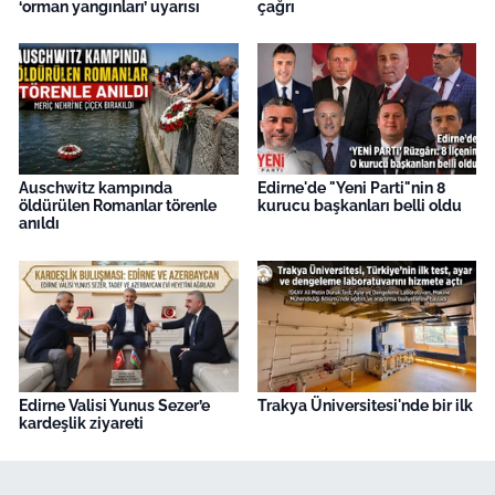
‘orman yangınları’ uyarısı
çağrı
Auschwitz kampında
Edirne'de "Yeni Parti"nin 8
öldürülen Romanlar törenle
kurucu başkanları belli oldu
anıldı
Edirne Valisi Yunus Sezer’e
Trakya Üniversitesi'nde bir ilk
kardeşlik ziyareti