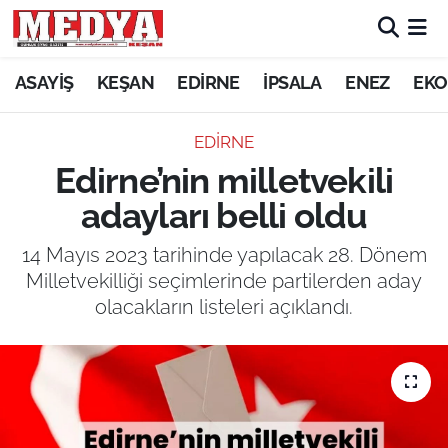
KEŞAN
ASAYİŞ
KEŞAN
EDİRNE
İPSALA
ENEZ
EKO
E-GAZETE
EDİRNE
Edirne’nin milletvekili
ASAYİŞ
adayları belli oldu
SİYASET
14 Mayıs 2023 tarihinde yapılacak 28. Dönem
Milletvekilliği seçimlerinde partilerden aday
GÜNDEM
olacakların listeleri açıklandı.
EKONOMİ
SAĞLIK
EĞİTİM