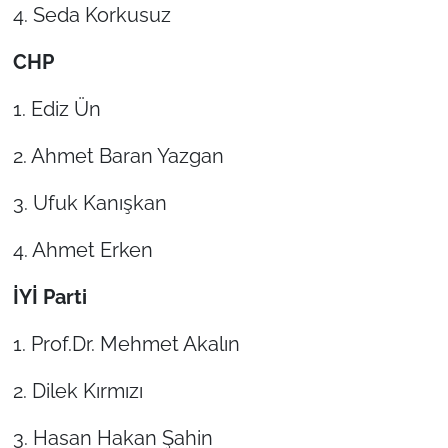
İş Dünyası
4. Seda Korkusuz
Bilim Teknoloji
CHP
1. Ediz Ün
English News
2. Ahmet Baran Yazgan
Canlı Maç
3. Ufuk Kanışkan
Finans
4. Ahmet Erken
Genel-A
İYİ Parti
Gündem-Eğitim
1. Prof.Dr. Mehmet Akalın
2. Dilek Kırmızı
3. Hasan Hakan Şahin