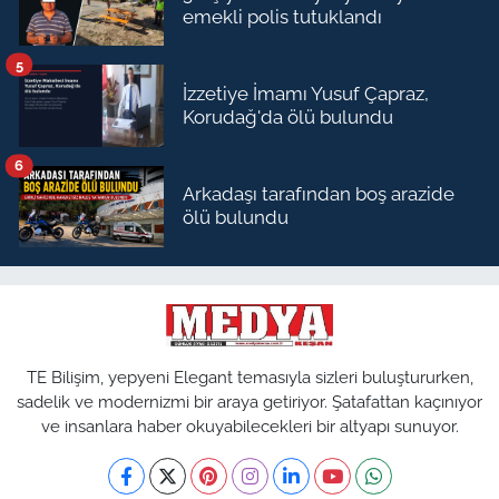
emekli polis tutuklandı
5
İzzetiye İmamı Yusuf Çapraz,
Korudağ'da ölü bulundu
6
Arkadaşı tarafından boş arazide
ölü bulundu
TE Bilişim, yepyeni Elegant temasıyla sizleri buluştururken,
sadelik ve modernizmi bir araya getiriyor. Şatafattan kaçınıyor
ve insanlara haber okuyabilecekleri bir altyapı sunuyor.