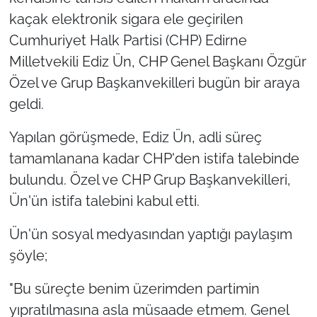
kaçak elektronik sigara ele geçirilen
TÜRKİYE
Cumhuriyet Halk Partisi (CHP) Edirne
Milletvekili Ediz Ün, CHP Genel Başkanı Özgür
Bölge
Özel ve Grup Başkanvekilleri bugün bir araya
geldi.
Güvenlik
Yapılan görüşmede, Ediz Ün, adli süreç
Genel
tamamlanana kadar CHP'den istifa talebinde
Politika
bulundu. Özel ve CHP Grup Başkanvekilleri,
Ün'ün istifa talebini kabul etti.
Flaş Haber
Ün'ün sosyal medyasından yaptığı paylaşım
Dış Haberler
şöyle;
Magazin
"Bu süreçte benim üzerimden partimin
yıpratılmasına asla müsaade etmem. Genel