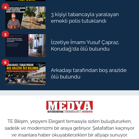
4
3 kişiyi tabancayla yaralayan
emekli polis tutuklandı
5
İzzetiye İmamı Yusuf Çapraz,
Korudağ'da ölü bulundu
6
Arkadaşı tarafından boş arazide
ölü bulundu
TE Bilişim, yepyeni Elegant temasıyla sizleri buluştururken,
sadelik ve modernizmi bir araya getiriyor. Şatafattan kaçınıyor
ve insanlara haber okuyabilecekleri bir altyapı sunuyor.