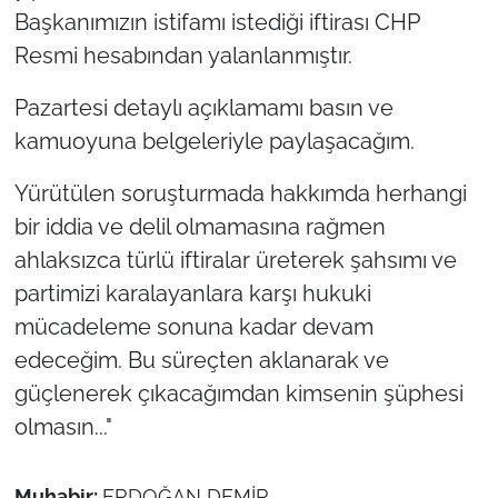
İş Dünyası
Başkanımızın istifamı istediği iftirası CHP
Resmi hesabından yalanlanmıştır.
Bilim Teknoloji
Pazartesi detaylı açıklamamı basın ve
English News
kamuoyuna belgeleriyle paylaşacağım.
Canlı Maç
Yürütülen soruşturmada hakkımda herhangi
bir iddia ve delil olmamasına rağmen
Finans
ahlaksızca türlü iftiralar üreterek şahsımı ve
partimizi karalayanlara karşı hukuki
Genel-A
mücadeleme sonuna kadar devam
Gündem-Eğitim
edeceğim. Bu süreçten aklanarak ve
güçlenerek çıkacağımdan kimsenin şüphesi
olmasın..."
Muhabir:
ERDOĞAN DEMİR