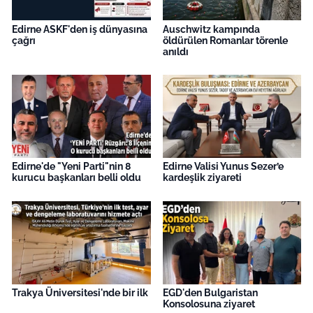
Edirne ASKF'den iş dünyasına
Auschwitz kampında
çağrı
öldürülen Romanlar törenle
anıldı
Edirne'de "Yeni Parti"nin 8
Edirne Valisi Yunus Sezer’e
kurucu başkanları belli oldu
kardeşlik ziyareti
Trakya Üniversitesi'nde bir ilk
EGD'den Bulgaristan
Konsolosuna ziyaret