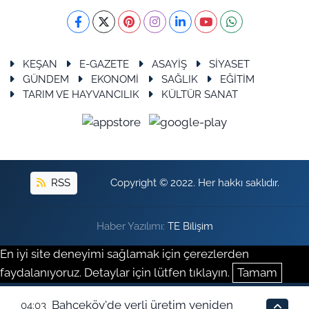
KEŞAN
E-GAZETE
ASAYİŞ
SİYASET
GÜNDEM
EKONOMİ
SAĞLIK
EĞİTİM
TARIM VE HAYVANCILIK
KÜLTÜR SANAT
RSS
Copyright © 2022. Her hakkı saklıdır.
Haber Yazılımı:
TE Bilişim
En iyi site deneyimi sağlamak için çerezlerden
faydalanıyoruz. Detaylar için lütfen tıklayın.
Tamam
Bahçeköy'de yerli üretim yeniden
04:03