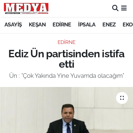
KEŞAN
ASAYİŞ
KEŞAN
EDİRNE
İPSALA
ENEZ
EKO
E-GAZETE
EDİRNE
Ediz Ün partisinden istifa
ASAYİŞ
etti
SİYASET
Ün : "Çok Yakında Yine Yuvamda olacağım"
GÜNDEM
EKONOMİ
SAĞLIK
EĞİTİM