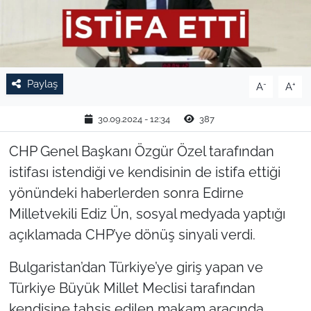
TARIM VE HAYVANCILIK
KÜLTÜR SANAT
Paylaş
-
+
A
A
RESMİ İLAN
30.09.2024 - 12:34
387
SPOR
CHP Genel Başkanı Özgür Özel tarafından
YAŞAM
istifası istendiği ve kendisinin de istifa ettiği
yönündeki haberlerden sonra Edirne
EDİRNE
Milletvekili Ediz Ün, sosyal medyada yaptığı
açıklamada CHP’ye dönüş sinyali verdi.
TEKİRDAĞ
Bulgaristan’dan Türkiye’ye giriş yapan ve
KIRKLARELİ
Türkiye Büyük Millet Meclisi tarafından
kendisine tahsis edilen makam aracında
ÇANAKKALE