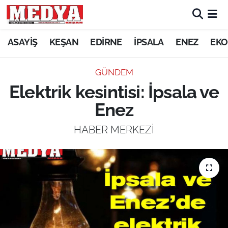
KEŞAN
ASAYİŞ
KEŞAN
EDİRNE
İPSALA
ENEZ
EKO
E-GAZETE
GÜNDEM
Elektrik kesintisi: İpsala ve
ASAYİŞ
Enez
SİYASET
HABER MERKEZİ
GÜNDEM
EKONOMİ
SAĞLIK
EĞİTİM