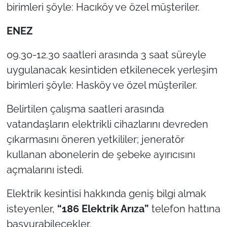
birimleri şöyle: Hacıköy ve özel müşteriler.
TÜRKİYE
ENEZ
Bölge
09.30-12.30 saatleri arasında 3 saat süreyle
uygulanacak kesintiden etkilenecek yerleşim
Güvenlik
birimleri şöyle: Hasköy ve özel müşteriler.
Genel
Belirtilen çalışma saatleri arasında
vatandaşların elektrikli cihazlarını devreden
Politika
çıkarmasını öneren yetkililer; jeneratör
Flaş Haber
kullanan abonelerin de şebeke ayırıcısını
açmalarını istedi.
Dış Haberler
Elektrik kesintisi hakkında geniş bilgi almak
Magazin
isteyenler,
“186 Elektrik Arıza”
telefon hattına
başvurabilecekler.