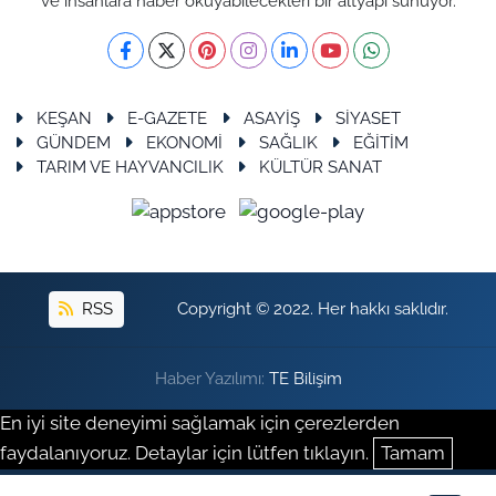
ve insanlara haber okuyabilecekleri bir altyapı sunuyor.
KEŞAN
E-GAZETE
ASAYİŞ
SİYASET
GÜNDEM
EKONOMİ
SAĞLIK
EĞİTİM
TARIM VE HAYVANCILIK
KÜLTÜR SANAT
RSS
Copyright © 2022. Her hakkı saklıdır.
Haber Yazılımı:
TE Bilişim
En iyi site deneyimi sağlamak için çerezlerden
faydalanıyoruz. Detaylar için lütfen tıklayın.
Tamam