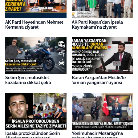
AK Parti Heyetinden Mehmet
AK Parti Keşan'dan İpsala
Kerman’a ziyaret
Kaymakamı'na ziyaret
Selim Şen, motosiklet
Baran Yazgan’dan Meclis’te
kazalarına dikkat çekti
‘orman yangınları’ uyarısı
İpsala protokolünden Serin
Yenimuhacir Mezarlığı'na