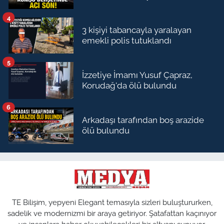
4
3 kişiyi tabancayla yaralayan
emekli polis tutuklandı
5
İzzetiye İmamı Yusuf Çapraz,
Korudağ'da ölü bulundu
6
Arkadaşı tarafından boş arazide
ölü bulundu
TE Bilişim, yepyeni Elegant temasıyla sizleri buluştururken,
sadelik ve modernizmi bir araya getiriyor. Şatafattan kaçınıyor