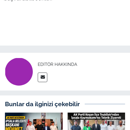
İş Dünyası
Bilim Teknoloji
English News
Canlı Maç
Finans
EDITÖR HAKKINDA
Genel-A
Gündem-Eğitim
Bunlar da ilginizi çekebilir