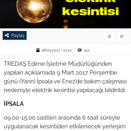
TARIM VE HAYVANCILIK
KÜLTÜR SANAT
Paylaş
-
+
A
A
RESMİ İLAN
08.03.2017 - 10:12
512
SPOR
TREDAŞ Edirne İşletme Müdürlüğünden
YAŞAM
yapılan açıklamada 9 Mart 2017 Perşembe
günü (Yarın) İpsala ve Enez’de bakım çalışması
EDİRNE
nedeniyle elektrik kesintisi yapılacağı bildirildi.
TEKİRDAĞ
İPSALA
KIRKLARELİ
09.00-15.00 saatleri arasında 6 saat süreyle
uygulanacak kesintiden etkilenecek yerleşim
ÇANAKKALE