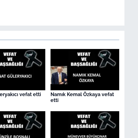
eryakıcı vefat etti
Namık Kemal Özkaya vefat
etti