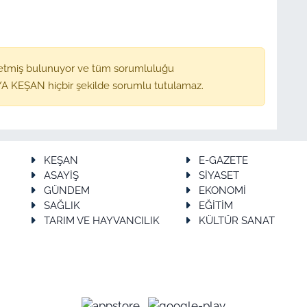
etmiş bulunuyor ve tüm sorumluluğu
A KEŞAN hiçbir şekilde sorumlu tutulamaz.
KEŞAN
E-GAZETE
ASAYİŞ
SİYASET
GÜNDEM
EKONOMİ
SAĞLIK
EĞİTİM
TARIM VE HAYVANCILIK
KÜLTÜR SANAT