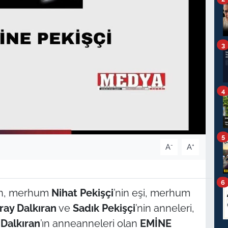
3
4
5
-
+
A
A
6
dan, merhum
Nihat Pekişçi
’nin eşi, merhum
ray Dalkıran
ve
Sadık Pekişçi
’nin anneleri,
Dalkıran
’ın anneanneleri olan
EMİNE