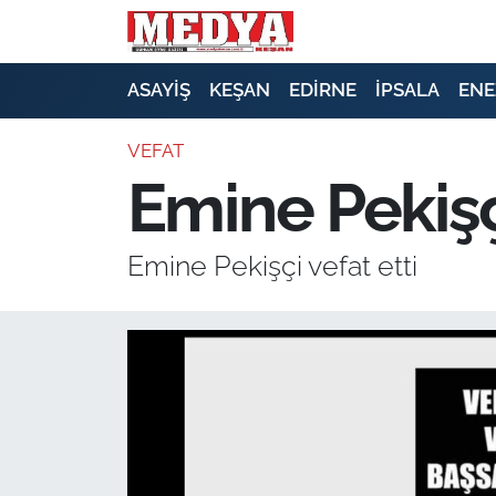
KEŞAN
ASAYİŞ
KEŞAN
EDİRNE
İPSALA
ENE
E-GAZETE
VEFAT
Emine Pekişçi
ASAYİŞ
SİYASET
Emine Pekişçi vefat etti
GÜNDEM
EKONOMİ
SAĞLIK
EĞİTİM