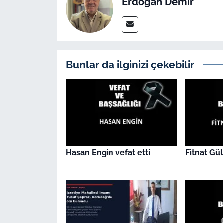
Erdoğan Demir
İş Dünyası
Bilim Teknoloji
English News
Bunlar da ilginizi çekebilir
Canlı Maç
Finans
Genel-A
Hasan Engin vefat etti
Fitnat Gül
Gündem-Eğitim