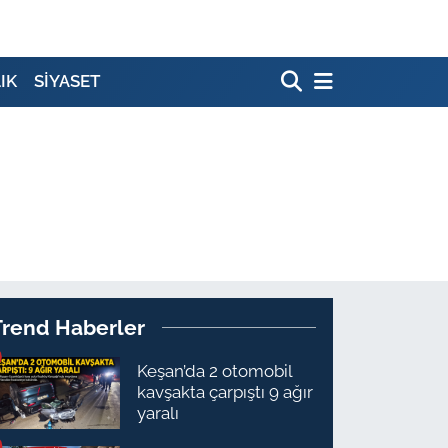
IK
SİYASET
Trend Haberler
Keşan’da 2 otomobil
kavşakta çarpıştı 9 ağır
yaralı