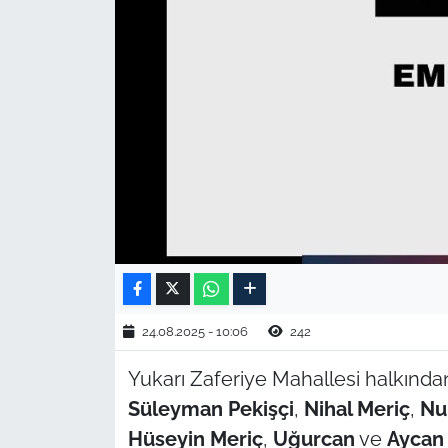
TARIM VE HAYVANCILIK
KÜLTÜR SANAT
RESMİ İLAN
SPOR
YAŞAM
EDİRNE
24.08.2025 - 10:06
242
TEKİRDAĞ
Yukarı Zaferiye Mahallesi halkın
KIRKLARELİ
Süleyman Pekişçi
,
Nihal Meriç
,
Nu
Hüseyin Meriç
,
Uğurcan
ve
Aycan 
ÇANAKKALE