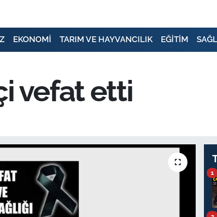
Z
EKONOMİ
TARIM VE HAYVANCILIK
EĞİTİM
SAĞL
 vefat etti
1
2