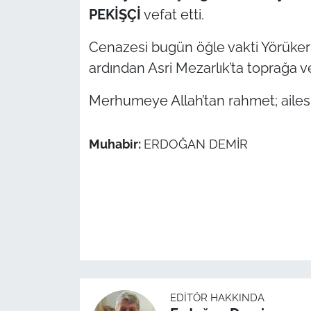
PEKİŞÇİ
vefat etti.
TÜRKİYE
Cenazesi bugün öğle vakti Yörüker
ardından Asri Mezarlık’ta toprağa v
Bölge
Merhumeye Allah’tan rahmet; ailesi il
Güvenlik
Genel
Muhabir:
ERDOĞAN DEMİR
Politika
Flaş Haber
Dış Haberler
Magazin
EDITÖR HAKKINDA