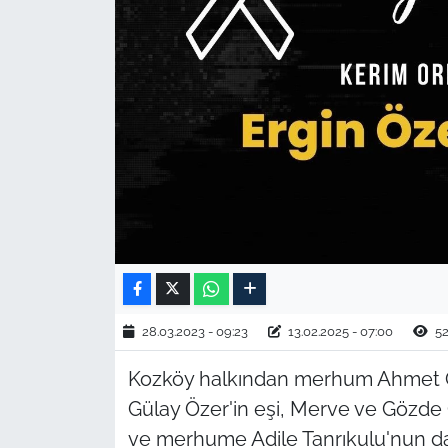
TARIM VE HAYVANCILIK
KÜLTÜR SANAT
RESMİ İLAN
SPOR
YAŞAM
EDİRNE
28.03.2023 - 09:23
13.02.2025 - 07:00
52
TEKİRDAĞ
Kozköy halkından merhum Ahmet Ö
KIRKLARELİ
Gülay Özer'in eşi, Merve ve Gözde 
ve merhume Adile Tanrıkulu'nun dam
ÇANAKKALE