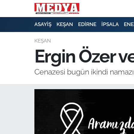
KEŞAN
ASAYİŞ
KEŞAN
EDİRNE
İPSALA
ENE
E-GAZETE
KEŞAN
Ergin Özer ve
ASAYİŞ
SİYASET
Cenazesi bugün ikindi namazı
GÜNDEM
EKONOMİ
SAĞLIK
EĞİTİM