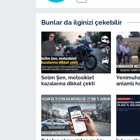
İş Dünyası
Bilim Teknoloji
Bunlar da ilginizi çekebilir
English News
Canlı Maç
Finans
Selim Şen, motosiklet
Yenimuhac
Genel-A
kazalarına dikkat çekti
anlamlı h
Gündem-Eğitim