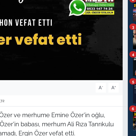
3
4
5
-
+
A
A
72
6
zer ve merhume Emine Özer'in oğlu,
Özer'in babası, merhum Ali Rıza Tanrıkulu
adı, Ergin Özer vefat etti.