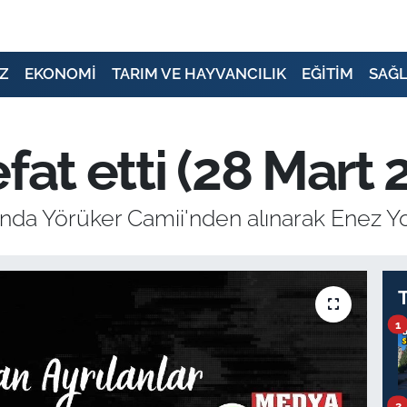
Z
EKONOMİ
TARIM VE HAYVANCILIK
EĞİTİM
SAĞL
fat etti (28 Mart 
nda Yörüker Camii'nden alınarak Enez Yo
1
2