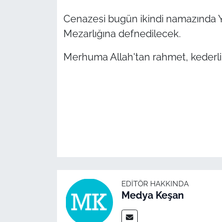
Cenazesi bugün ikindi namazında Y
TÜRKİYE
Mezarlığına defnedilecek.
Bölge
Merhuma Allah'tan rahmet, kederli a
Güvenlik
Genel
Politika
Flaş Haber
Dış Haberler
EDITÖR HAKKINDA
Medya Keşan
Magazin