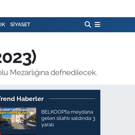
IK
SİYASET
2023)
lu Mezarlığına defnedilecek.
Trend Haberler
BELKOOP’ta meydana
gelen silahlı saldırıda 3
yaralı