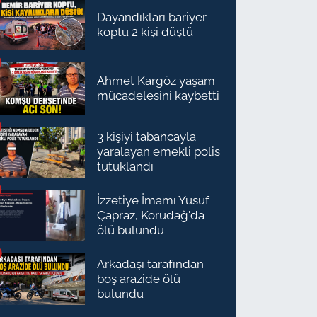
Dayandıkları bariyer
koptu 2 kişi düştü
Ahmet Kargöz yaşam
mücadelesini kaybetti
3 kişiyi tabancayla
yaralayan emekli polis
tutuklandı
İzzetiye İmamı Yusuf
Çapraz, Korudağ'da
ölü bulundu
Arkadaşı tarafından
boş arazide ölü
bulundu