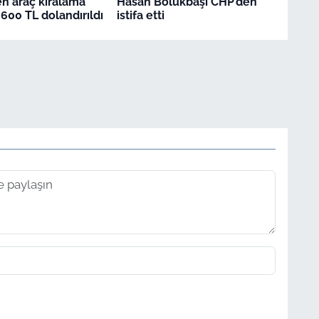
en araç kiralama
Hasan Bölükbaşı CHP’den
.600 TL dolandırıldı
istifa etti