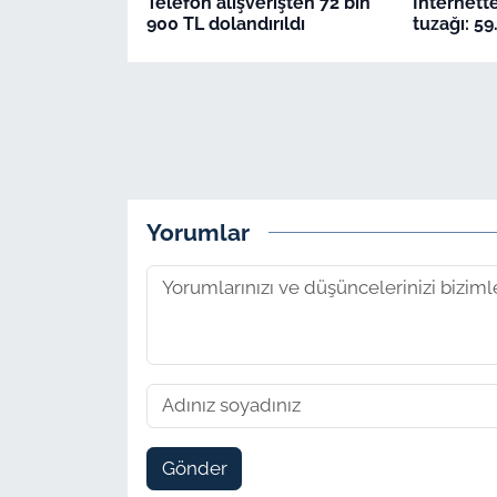
Telefon alışverişten 72 bin
İnternett
900 TL dolandırıldı
tuzağı: 59
Yorumlar
Gönder