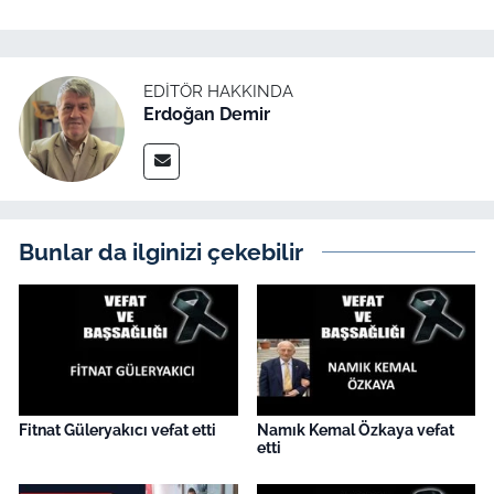
İş Dünyası
Bilim Teknoloji
EDITÖR HAKKINDA
Erdoğan Demir
English News
Canlı Maç
Finans
Bunlar da ilginizi çekebilir
Genel-A
Gündem-Eğitim
Fitnat Güleryakıcı vefat etti
Namık Kemal Özkaya vefat
etti