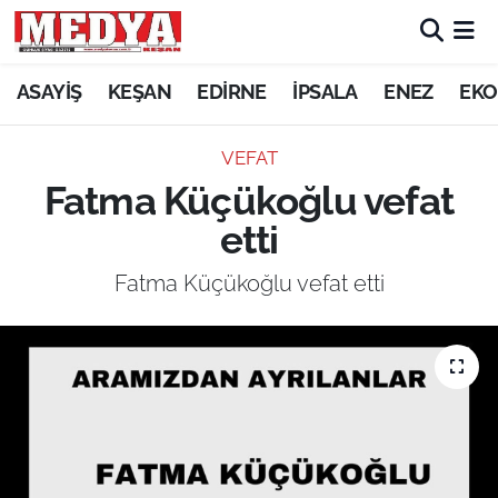
KEŞAN
ASAYİŞ
KEŞAN
EDİRNE
İPSALA
ENEZ
EKO
E-GAZETE
VEFAT
Fatma Küçükoğlu vefat
ASAYİŞ
etti
SİYASET
Fatma Küçükoğlu vefat etti
GÜNDEM
EKONOMİ
SAĞLIK
EĞİTİM