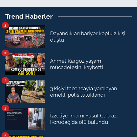
Trend Haberler
1
Dayandıkları bariyer koptu 2 kişi
düştü
2
Ahmet Kargöz yaşam
mücadelesini kaybetti
3
3 kişiyi tabancayla yaralayan
emekli polis tutuklandı
4
İzzetiye İmamı Yusuf Çapraz,
Korudağ'da ölü bulundu
5