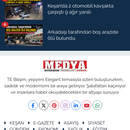
Keşan’da 2 otomobil kavşakta
çarpıştı 9 ağır yaralı
6
Arkadaşı tarafından boş arazide
ölü bulundu
TE Bilişim, yepyeni Elegant temasıyla sizleri buluştururken,
sadelik ve modernizmi bir araya getiriyor. Şatafattan kaçınıyor
ve insanlara haber okuyabilecekleri bir altyapı sunuyor.
KEŞAN
E-GAZETE
ASAYİŞ
SİYASET
GÜNDEM
EKONOMİ
SAĞLIK
EĞİTİM