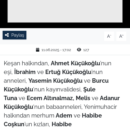
TARIM VE HAYVANCILIK
KÜLTÜR SANAT
Paylaş
-
+
A
A
RESMİ İLAN
11.06.2025 - 17:02
127
SPOR
Keşan halkından,
Ahmet Küçükoğlu
’nun
YAŞAM
eşi,
İbrahim
ve
Ertuğ Küçükoğlu
’nun
anneleri,
Yasemin Küçükoğlu
ve
Burcu
EDİRNE
Küçükoğlu
‘nun kayınvalidesi,
Şule
Tuna
ve
Ecem Altınalmaz, Melis
ve
Adanur
TEKİRDAĞ
Küçükoğlu
‘nun babaanneleri, Yenimuhacir
KIRKLARELİ
halkından merhum
Adem
ve
Habibe
Coşkun
’un kızları,
Habibe
ÇANAKKALE