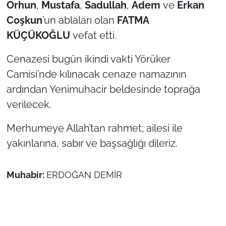
Orhun
,
Mustafa
,
Sadullah
,
Adem
ve
Erkan
Coşkun
’un ablaları olan
FATMA
TÜRKİYE
KÜÇÜKOĞLU
vefat etti.
Bölge
Cenazesi bugün ikindi vakti Yörüker
Camisi’nde kılınacak cenaze namazının
Güvenlik
ardından Yenimuhacir beldesinde toprağa
Genel
verilecek.
Politika
Merhumeye Allah’tan rahmet; ailesi ile
yakınlarına, sabır ve başsağlığı dileriz.
Flaş Haber
Muhabir:
ERDOĞAN DEMİR
Dış Haberler
Magazin