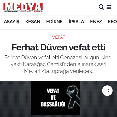
KEŞAN
ASAYİŞ
KEŞAN
EDİRNE
İPSALA
ENEZ
EKO
E-GAZETE
VEFAT
Ferhat Düven vefat etti
ASAYİŞ
Ferhat Düven vefat etti.Cenazesi bugün ikindi
SİYASET
vakti Karaağaç Camisi’nden alınarak Asri
Mezarlık’ta toprağa verilecek.
GÜNDEM
EKONOMİ
SAĞLIK
EĞİTİM