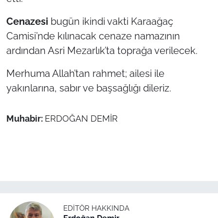
Cenazesi
bugün ikindi vakti Karaağaç
TÜRKİYE
Camisi’nde kılınacak cenaze namazının
Bölge
ardından Asri Mezarlık’ta toprağa verilecek.
Merhuma Allah’tan rahmet; ailesi ile
Güvenlik
yakınlarına, sabır ve başsağlığı dileriz.
Genel
Muhabir:
ERDOĞAN DEMİR
Politika
Flaş Haber
Dış Haberler
Magazin
EDITÖR HAKKINDA