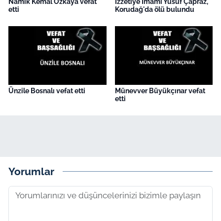
Namık Kemal Özkaya vefat
İzzetiye İmamı Yusuf Çapraz,
etti
Korudağ'da ölü bulundu
Ünzile Bosnalı vefat etti
Münevver Büyükçınar vefat
etti
Yorumlar