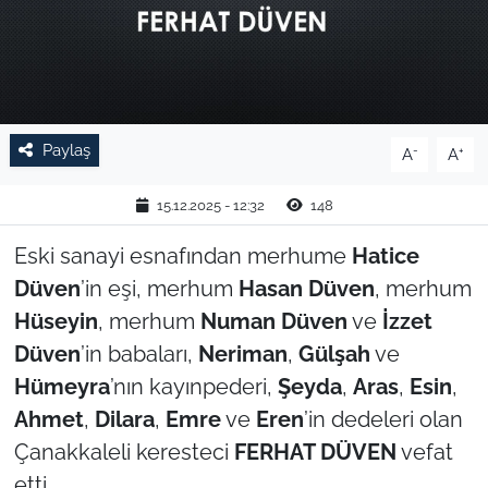
TARIM VE HAYVANCILIK
KÜLTÜR SANAT
RESMİ İLAN
Paylaş
-
+
A
A
SPOR
15.12.2025 - 12:32
148
Eski sanayi esnafından merhume
Hatice
YAŞAM
Düven
’in eşi, merhum
Hasan Düven
, merhum
EDİRNE
Hüseyin
, merhum
Numan Düven
ve
İzzet
Düven
’in babaları,
Neriman
,
Gülşah
ve
TEKİRDAĞ
Hümeyra
’nın kayınpederi,
Şeyda
,
Aras
,
Esin
,
Ahmet
,
Dilara
,
Emre
ve
Eren
’in dedeleri olan
KIRKLARELİ
Çanakkaleli keresteci
FERHAT DÜVEN
vefat
etti.
ÇANAKKALE