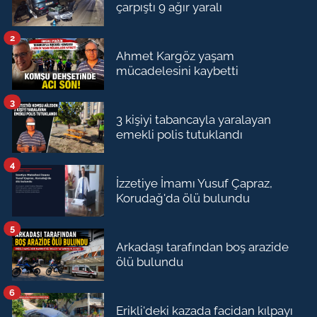
çarpıştı 9 ağır yaralı
2
Ahmet Kargöz yaşam
mücadelesini kaybetti
3
3 kişiyi tabancayla yaralayan
emekli polis tutuklandı
4
İzzetiye İmamı Yusuf Çapraz,
Korudağ'da ölü bulundu
5
Arkadaşı tarafından boş arazide
ölü bulundu
6
Erikli'deki kazada facidan kılpayı