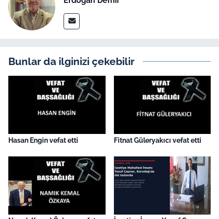
Erdoğan Demir
İş Dünyası
Bilim Teknoloji
English News
Bunlar da ilginizi çekebilir
Canlı Maç
Finans
Genel-A
Hasan Engin vefat etti
Fitnat Güleryakıcı vefat etti
Gündem-Eğitim