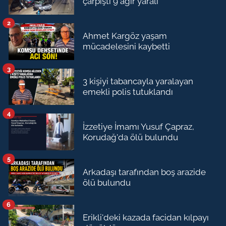
çarpıştı 9 ağır yaralı
2
Ahmet Kargöz yaşam
mücadelesini kaybetti
3
3 kişiyi tabancayla yaralayan
emekli polis tutuklandı
4
İzzetiye İmamı Yusuf Çapraz,
Korudağ'da ölü bulundu
5
Arkadaşı tarafından boş arazide
ölü bulundu
6
Erikli'deki kazada facidan kılpayı