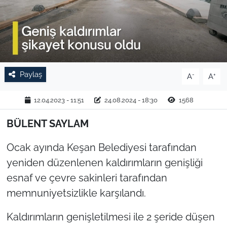
TARIM VE HAYVANCILIK
KÜLTÜR SANAT
RESMİ İLAN
Paylaş
-
+
A
A
SPOR
12.04.2023 - 11:51
24.08.2024 - 18:30
1568
YAŞAM
BÜLENT SAYLAM
Ocak ayında Keşan Belediyesi tarafından
EDİRNE
yeniden düzenlenen kaldırımların genişliği
TEKİRDAĞ
esnaf ve çevre sakinleri tarafından
memnuniyetsizlikle karşılandı.
KIRKLARELİ
Kaldırımların genişletilmesi ile 2 şeride düşen
ÇANAKKALE