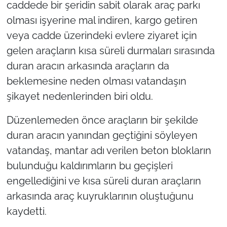
caddede bir şeridin sabit olarak araç parkı
olması işyerine mal indiren, kargo getiren
TÜRKİYE
veya cadde üzerindeki evlere ziyaret için
gelen araçların kısa süreli durmaları sırasında
Bölge
duran aracın arkasında araçların da
Güvenlik
beklemesine neden olması vatandaşın
şikayet nedenlerinden biri oldu.
Genel
Düzenlemeden önce araçların bir şekilde
Politika
duran aracın yanından geçtiğini söyleyen
vatandaş, mantar adı verilen beton blokların
Flaş Haber
bulunduğu kaldırımların bu geçişleri
Dış Haberler
engellediğini ve kısa süreli duran araçların
arkasında araç kuyruklarının oluştuğunu
Magazin
kaydetti.