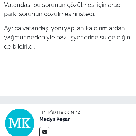
İş Dünyası
Vatandaş, bu sorunun çözülmesi için araç
parkı sorunun çözülmesini istedi.
Bilim Teknoloji
Ayrıca vatandaş, yeni yapılan kaldırımlardan
English News
yağmur nedeniyle bazı işyerlerine su geldiğini
de bildirildi.
Canlı Maç
Finans
Genel-A
Gündem-Eğitim
EDITÖR HAKKINDA
Medya Keşan