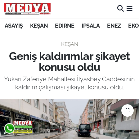
KEŞAN
ASAYİŞ
KEŞAN
EDİRNE
İPSALA
ENEZ
EKO
E-GAZETE
KEŞAN
Geniş kaldırımlar şikayet
ASAYİŞ
konusu oldu
SİYASET
Yukarı Zaferiye Mahallesi İlyasbey Caddesi’nin
kaldırım çalışması şikayet konusu oldu.
GÜNDEM
EKONOMİ
SAĞLIK
EĞİTİM