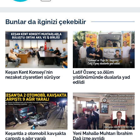
Bunlar da ilginizi çekebilir
Keşan Kent Konseyi'nin
Latif Özenç 10.ölüm
nezaket ziyaretleri sürüyor
yıldönümünde dualarla yad
edildi
Keşan’da 2 otomobil kavşakta
Yeni Mahalle Muhtarı İbrahim
çarpıştı 9 ağır yaralı
Dağ izne ayrıldı