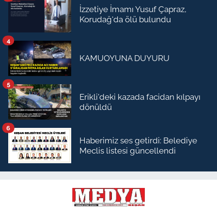
İzzetiye İmamı Yusuf Çapraz,
Korudağ'da ölü bulundu
4
KAMUOYUNA DUYURU
5
Erikli'deki kazada facidan kılpayı
dönüldü
6
Haberimiz ses getirdi: Belediye
Meclis listesi güncellendi