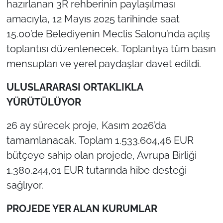
hazırlanan 3R rehberinin paylaşılması
İş Dünyası
amacıyla, 12 Mayıs 2025 tarihinde saat
Bilim Teknoloji
15.00’de Belediyenin Meclis Salonu’nda açılış
toplantısı düzenlenecek. Toplantıya tüm basın
English News
mensupları ve yerel paydaşlar davet edildi.
Canlı Maç
ULUSLARARASI ORTAKLIKLA
YÜRÜTÜLÜYOR
Finans
26 ay sürecek proje, Kasım 2026’da
Genel-A
tamamlanacak. Toplam 1.533.604,46 EUR
bütçeye sahip olan projede, Avrupa Birliği
Gündem-Eğitim
1.380.244,01 EUR tutarında hibe desteği
sağlıyor.
PROJEDE YER ALAN KURUMLAR