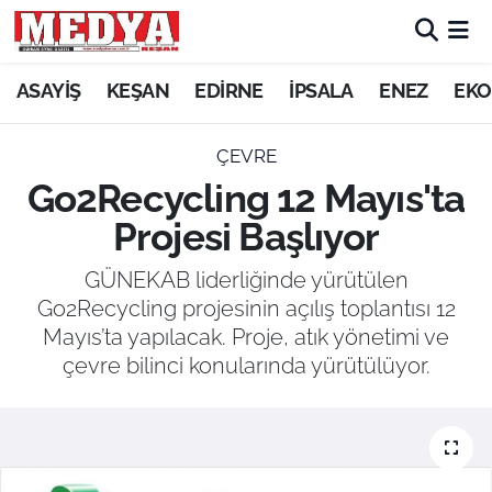
KEŞAN
ASAYİŞ
KEŞAN
EDİRNE
İPSALA
ENEZ
EKO
E-GAZETE
ÇEVRE
Go2Recycling 12 Mayıs'ta
ASAYİŞ
Projesi Başlıyor
SİYASET
GÜNEKAB liderliğinde yürütülen
Go2Recycling projesinin açılış toplantısı 12
GÜNDEM
Mayıs’ta yapılacak. Proje, atık yönetimi ve
çevre bilinci konularında yürütülüyor.
EKONOMİ
SAĞLIK
EĞİTİM