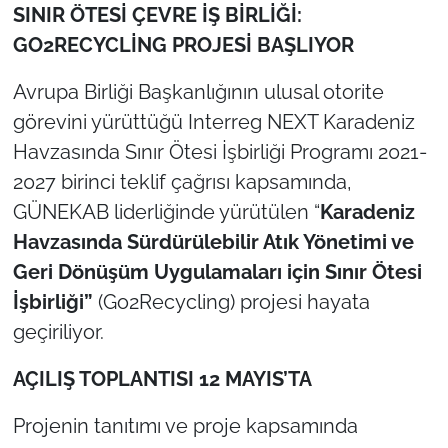
SINIR ÖTESİ ÇEVRE İŞ BİRLİĞİ:
GO2RECYCLİNG PROJESİ BAŞLIYOR
TÜRKİYE
Avrupa Birliği Başkanlığının ulusal otorite
Bölge
görevini yürüttüğü Interreg NEXT Karadeniz
Güvenlik
Havzasında Sınır Ötesi İşbirliği Programı 2021-
2027 birinci teklif çağrısı kapsamında,
Genel
GÜNEKAB liderliğinde yürütülen “
Karadeniz
Havzasında Sürdürülebilir Atık Yönetimi ve
Politika
Geri Dönüşüm Uygulamaları için Sınır Ötesi
İşbirliği”
(Go2Recycling) projesi hayata
Flaş Haber
geçiriliyor.
Dış Haberler
AÇILIŞ TOPLANTISI 12 MAYIS’TA
Magazin
Projenin tanıtımı ve proje kapsamında