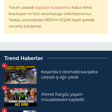
Yorum yazarak
topluluk kurallarımızı
kabul etmiş
bulunuyor ve tüm sorumluluğu üstleniyorsunuz.
Yazılan yorumlardan MEDYA KEŞAN hiçbir şekilde
sorumlu tutulamaz.
Trend Haberler
1
Keşan’da 2 otomobil kavşakta
çarpıştı 9 ağır yaralı
2
Ahmet Kargöz yaşam
mücadelesini kaybetti
3