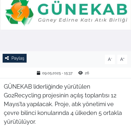
TARIM VE HAYVANCILIK
KÜLTÜR SANAT
RESMİ İLAN
SPOR
Paylaş
-
+
A
A
YAŞAM
09.05.2025 - 15:37
26
EDİRNE
GÜNEKAB liderliğinde yürütülen
Go2Recycling projesinin açılış toplantısı 12
TEKİRDAĞ
Mayıs’ta yapılacak. Proje, atık yönetimi ve
çevre bilinci konularında 4 ülkeden 5 ortakla
KIRKLARELİ
yürütülüyor.
ÇANAKKALE