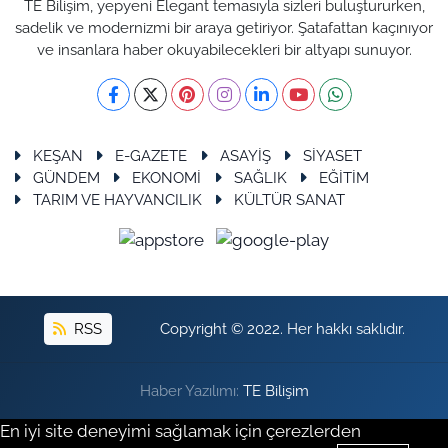
TE Bilişim, yepyeni Elegant temasıyla sizleri buluştururken,
sadelik ve modernizmi bir araya getiriyor. Şatafattan kaçınıyor
ve insanlara haber okuyabilecekleri bir altyapı sunuyor.
KEŞAN
E-GAZETE
ASAYİŞ
SİYASET
GÜNDEM
EKONOMİ
SAĞLIK
EĞİTİM
TARIM VE HAYVANCILIK
KÜLTÜR SANAT
RSS
Copyright © 2022. Her hakkı saklıdır.
Haber Yazılımı:
TE Bilişim
En iyi site deneyimi sağlamak için çerezlerden