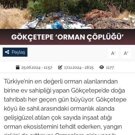
TARIM VE HAYVANCILIK
KÜLTÜR SANAT
RESMİ İLAN
Paylaş
-
+
A
A
SPOR
25.06.2024 - 11:57
17.11.2024 - 18:15
1177
YAŞAM
Türkiye’nin en değerli orman alanlarından
EDİRNE
birine ev sahipliği yapan Gökçetepe’de doğa
tahribatı her geçen gün büyüyor. Gökçetepe
TEKİRDAĞ
köyü ile sahil arasındaki ormanlık alanda
gelişigüzel atılan çok sayıda inşaat atığı
KIRKLARELİ
orman ekosistemini tehdit ederken, yangın
ÇANAKKALE