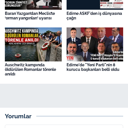
Baran Yazgan’dan Meclis’te
Edirne ASKF'den iş dünyasına
‘orman yangınları’ uyarısı
çağrı
Auschwitz kampında
Edirne'de "Yeni Parti"nin 8
öldürülen Romanlar törenle
kurucu başkanları belli oldu
anıldı
Yorumlar