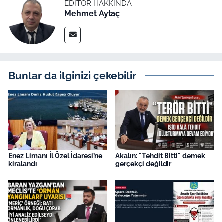
EDITÖR HAKKINDA
Mehmet Aytaç
Bunlar da ilginizi çekebilir
Enez Limanı İl Özel İdaresi’ne
Akalın: "Tehdit Bitti" demek
kiralandı
gerçekçi değildir