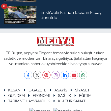
6
Erikli'deki kazada facidan kılpayı
dönüldü
TE Bilişim, yepyeni Elegant temasıyla sizleri buluştururken,
sadelik ve modernizmi bir araya getiriyor. Şatafattan kaçınıyor
ve insanlara haber okuyabilecekleri bir altyapı sunuyor.
KEŞAN
E-GAZETE
ASAYİŞ
SİYASET
GÜNDEM
EKONOMİ
SAĞLIK
EĞİTİM
TARIM VE HAYVANCILIK
KÜLTÜR SANAT