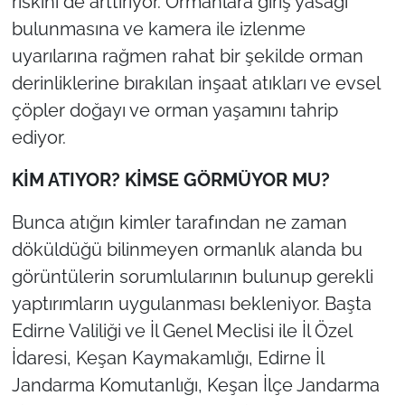
riskini de arttırıyor. Ormanlara giriş yasağı
bulunmasına ve kamera ile izlenme
TÜRKİYE
uyarılarına rağmen rahat bir şekilde orman
derinliklerine bırakılan inşaat atıkları ve evsel
Bölge
çöpler doğayı ve orman yaşamını tahrip
Güvenlik
ediyor.
KİM ATIYOR? KİMSE GÖRMÜYOR MU?
Genel
Bunca atığın kimler tarafından ne zaman
Politika
döküldüğü bilinmeyen ormanlık alanda bu
Flaş Haber
görüntülerin sorumlularının bulunup gerekli
yaptırımların uygulanması bekleniyor. Başta
Dış Haberler
Edirne Valiliği ve İl Genel Meclisi ile İl Özel
İdaresi, Keşan Kaymakamlığı, Edirne İl
Magazin
Jandarma Komutanlığı, Keşan İlçe Jandarma