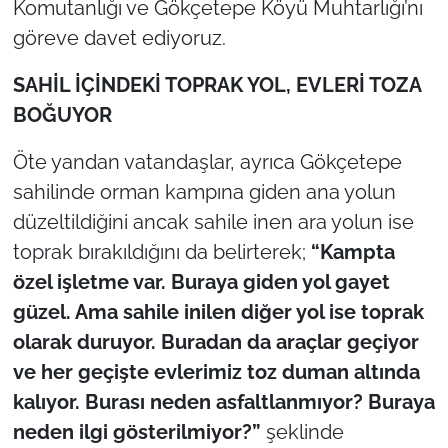
Komutanlığı ve Gökçetepe Köyü Muhtarlığı’nı
İş Dünyası
göreve davet ediyoruz.
Bilim Teknoloji
SAHİL İÇİNDEKİ TOPRAK YOL, EVLERİ TOZA
English News
BOĞUYOR
Öte yandan vatandaşlar, ayrıca Gökçetepe
Canlı Maç
sahilinde orman kampına giden ana yolun
Finans
düzeltildiğini ancak sahile inen ara yolun ise
toprak bırakıldığını da belirterek;
“Kampta
Genel-A
özel işletme var. Buraya giden yol gayet
güzel. Ama sahile inilen diğer yol ise toprak
Gündem-Eğitim
olarak duruyor. Buradan da araçlar geçiyor
ve her geçişte evlerimiz toz duman altında
kalıyor. Burası neden asfaltlanmıyor? Buraya
neden ilgi gösterilmiyor?”
şeklinde