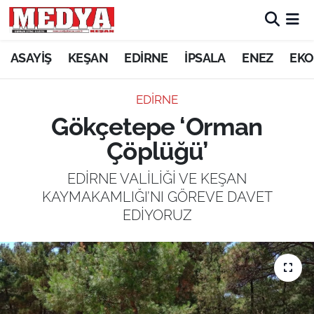
KEŞAN
ASAYİŞ
KEŞAN
EDİRNE
İPSALA
ENEZ
EKO
E-GAZETE
EDİRNE
Gökçetepe ‘Orman
ASAYİŞ
Çöplüğü’
SİYASET
EDİRNE VALİLİĞİ VE KEŞAN
KAYMAKAMLIĞI’NI GÖREVE DAVET
GÜNDEM
EDİYORUZ
EKONOMİ
SAĞLIK
EĞİTİM