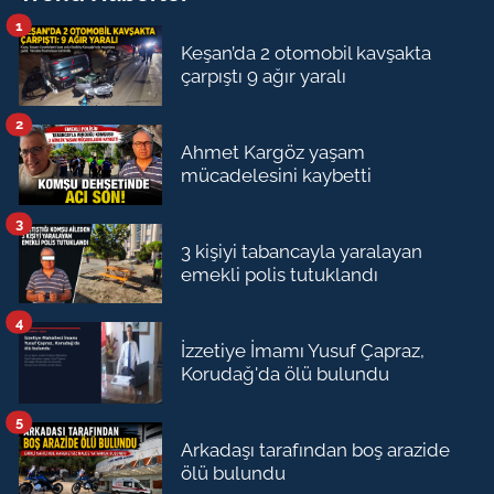
1
Keşan’da 2 otomobil kavşakta
çarpıştı 9 ağır yaralı
2
Ahmet Kargöz yaşam
mücadelesini kaybetti
3
3 kişiyi tabancayla yaralayan
emekli polis tutuklandı
4
İzzetiye İmamı Yusuf Çapraz,
Korudağ'da ölü bulundu
5
Arkadaşı tarafından boş arazide
ölü bulundu