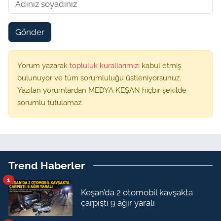
Gönder
Yorum yazarak
topluluk kurallarımızı
kabul etmiş
bulunuyor ve tüm sorumluluğu üstleniyorsunuz.
Yazılan yorumlardan MEDYA KEŞAN hiçbir şekilde
sorumlu tutulamaz.
Trend Haberler
1
Keşan’da 2 otomobil kavşakta
çarpıştı 9 ağır yaralı