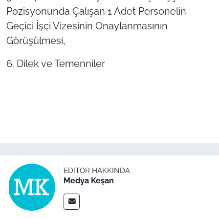
İş Dünyası
Pozisyonunda Çalışan 1 Adet Personelin
Geçici İşçi Vizesinin Onaylanmasının
Bilim Teknoloji
Görüşülmesi,
English News
6. Dilek ve Temenniler
Canlı Maç
Finans
Genel-A
Gündem-Eğitim
EDITÖR HAKKINDA
Medya Keşan