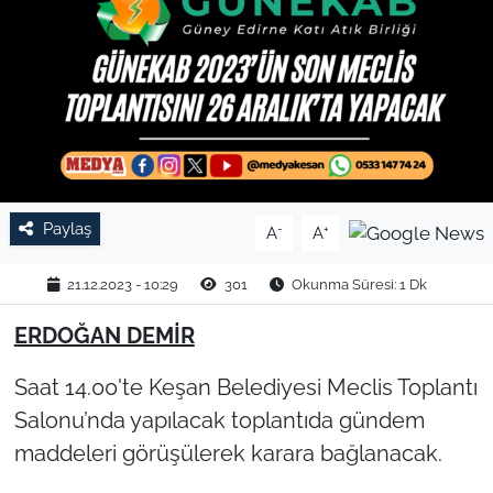
TARIM VE HAYVANCILIK
KÜLTÜR SANAT
RESMİ İLAN
SPOR
Paylaş
-
+
A
A
YAŞAM
21.12.2023 - 10:29
301
Okunma Süresi: 1 Dk
EDİRNE
ERDOĞAN DEMİR
TEKİRDAĞ
Saat 14.00'te Keşan Belediyesi Meclis Toplantı
Salonu’nda yapılacak toplantıda gündem
KIRKLARELİ
maddeleri görüşülerek karara bağlanacak.
ÇANAKKALE