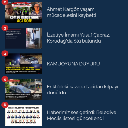
2
Ahmet Kargöz yaşam
mücadelesini kaybetti
3
İzzetiye İmamı Yusuf Çapraz,
Korudağ'da ölü bulundu
4
KAMUOYUNA DUYURU
5
Erikli'deki kazada facidan kılpayı
dönüldü
6
Haberimiz ses getirdi: Belediye
Meclis listesi güncellendi