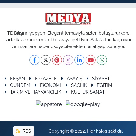
TE Bilişim, yepyeni Elegant temasıyla sizleri buluştururken,
sadelik ve modernizmi bir araya getiriyor. Şatafattan kaçınıyor
ve insanlara haber okuyabilecekleri bir altyapı sunuyor.
KEŞAN
E-GAZETE
ASAYİŞ
SİYASET
GÜNDEM
EKONOMİ
SAĞLIK
EĞİTİM
TARIM VE HAYVANCILIK
KÜLTÜR SANAT
RSS
Copyright © 2022. Her hakkı saklıdır.