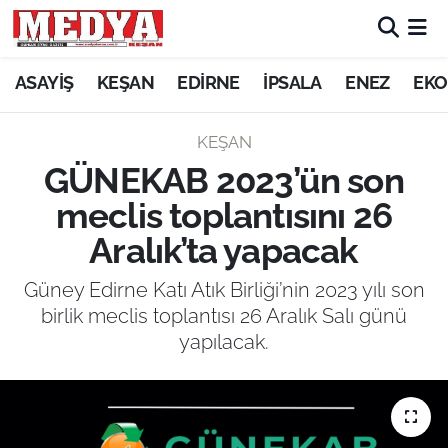
KEŞAN
ASAYİŞ
KEŞAN
EDİRNE
İPSALA
ENEZ
EKO
E-GAZETE
KEŞAN
GÜNEKAB 2023’ün son
ASAYİŞ
meclis toplantısını 26
SİYASET
Aralık’ta yapacak
GÜNDEM
Güney Edirne Katı Atık Birliği’nin 2023 yılı son
birlik meclis toplantısı 26 Aralık Salı günü
EKONOMİ
yapılacak.
SAĞLIK
EĞİTİM