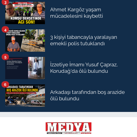
3
Ahmet Kargöz yaşam
mücadelesini kaybetti
4
3 kişiyi tabancayla yaralayan
emekli polis tutuklandı
5
İzzetiye İmamı Yusuf Çapraz,
Korudağ'da ölü bulundu
6
Arkadaşı tarafından boş arazide
ölü bulundu