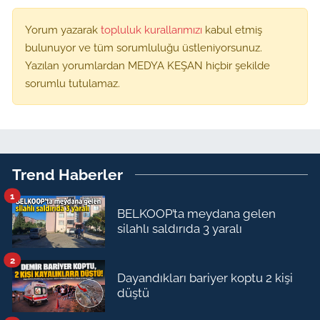
Yorum yazarak
topluluk kurallarımızı
kabul etmiş
bulunuyor ve tüm sorumluluğu üstleniyorsunuz.
Yazılan yorumlardan MEDYA KEŞAN hiçbir şekilde
sorumlu tutulamaz.
Trend Haberler
1
BELKOOP’ta meydana gelen
silahlı saldırıda 3 yaralı
2
Dayandıkları bariyer koptu 2 kişi
düştü