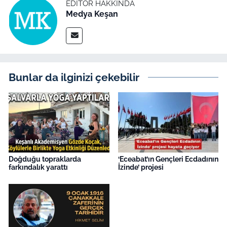
İş Dünyası
EDITÖR HAKKINDA
Medya Keşan
Bilim Teknoloji
English News
Bunlar da ilginizi çekebilir
Canlı Maç
Finans
Genel-A
Gündem-Eğitim
Doğduğu topraklarda
‘Eceabat’ın Gençleri Ecdadının
farkındalık yarattı
İzinde’ projesi