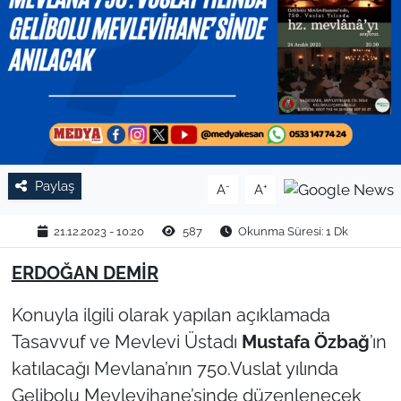
TARIM VE HAYVANCILIK
KÜLTÜR SANAT
RESMİ İLAN
SPOR
Paylaş
-
+
A
A
YAŞAM
21.12.2023 - 10:20
587
Okunma Süresi: 1 Dk
EDİRNE
ERDOĞAN DEMİR
TEKİRDAĞ
Konuyla ilgili olarak yapılan açıklamada
Tasavvuf ve Mevlevi Üstadı
Mustafa Özbağ
’ın
KIRKLARELİ
katılacağı Mevlana’nın 750.Vuslat yılında
Gelibolu Mevlevihane’sinde düzenlenecek
ÇANAKKALE