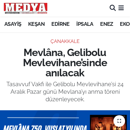
KEŞAN
ASAYİŞ
KEŞAN
EDİRNE
İPSALA
ENEZ
EKO
E-GAZETE
ÇANAKKALE
Mevlâna, Gelibolu
ASAYİŞ
Mevlevihane’sinde
SİYASET
anılacak
GÜNDEM
Tasavvuf Vakfı ile Gelibolu Mevlevihane’si 24
Aralık Pazar günü Mevlana’yı anma töreni
EKONOMİ
düzenleyecek.
SAĞLIK
EĞİTİM