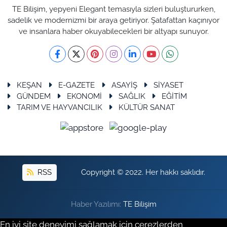
TE Bilişim, yepyeni Elegant temasıyla sizleri buluştururken,
sadelik ve modernizmi bir araya getiriyor. Şatafattan kaçınıyor
ve insanlara haber okuyabilecekleri bir altyapı sunuyor.
KEŞAN
E-GAZETE
ASAYİŞ
SİYASET
GÜNDEM
EKONOMİ
SAĞLIK
EĞİTİM
TARIM VE HAYVANCILIK
KÜLTÜR SANAT
RSS
Copyright © 2022. Her hakkı saklıdır.
Haber Yazılımı:
TE Bilişim
En iyi site deneyimi sağlamak için çerezlerden