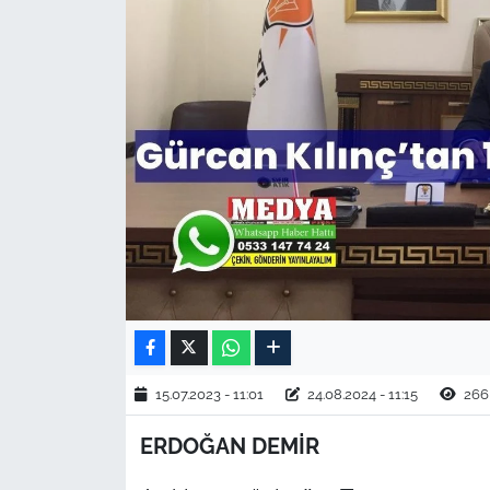
TARIM VE HAYVANCILIK
KÜLTÜR SANAT
RESMİ İLAN
SPOR
YAŞAM
EDİRNE
TEKİRDAĞ
15.07.2023 - 11:01
24.08.2024 - 11:15
266
KIRKLARELİ
ERDOĞAN DEMİR
ÇANAKKALE