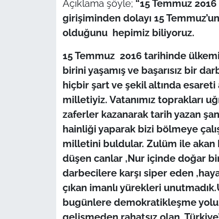
Açıklama şöyle;
“15 Temmuz 2016 
girişiminden dolayı 15 Temmuz’un 
TÜRKİYE
olduğunu hepimiz biliyoruz.
Bölge
15 Temmuz 2016 tarihinde ülkemiz
birini yaşamış ve başarısız bir darb
Güvenlik
hiçbir şart ve şekil altında esare
Genel
milletiyiz. Vatanımız toprakları uğ
zaferler kazanarak tarih yazan şanl
Politika
hainliği yaparak bizi bölmeye çalı
milletini buldular. Zulüm ile akan 
Flaş Haber
düşen canlar ,Nur içinde doğar b
darbecilere karşı siper eden ,haya
Dış Haberler
çıkan imanlı yürekleri unutmadı
Magazin
bugünlere demokratikleşme yolund
gelişmeden rahatsız olan, Türkiye