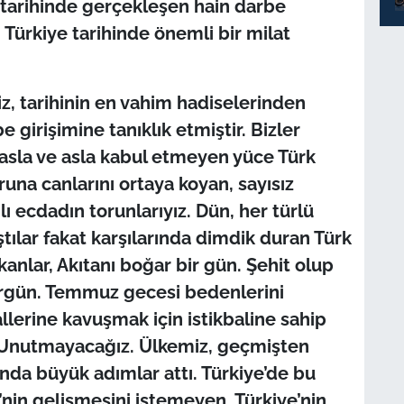
tarihinde gerçekleşen hain darbe
Türkiye tarihinde önemli bir milat
, tarihinin en vahim hadiselerinden
e girişimine tanıklık etmiştir. Bizler
ti asla ve asla kabul etmeyen yüce Türk
runa canlarını ortaya koyan, sayısız
ı ecdadın torunlarıyız. Dün, her türlü
ştılar fakat karşılarında dimdik duran Türk
kanlar, Akıtanı boğar bir gün. Şehit olup
irgün. Temmuz gecesi bedenlerini
llerine kavuşmak için istikbaline sahip
k.Unutmayacağız. Ülkemiz, geçmişten
a büyük adımlar attı. Türkiye’de bu
’nin gelişmesini istemeyen, Türkiye’nin