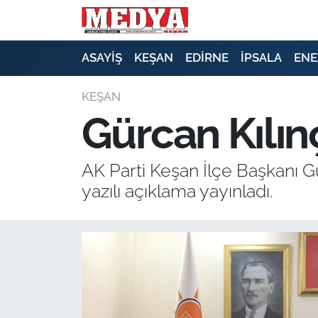
KEŞAN
ASAYİŞ
KEŞAN
EDİRNE
İPSALA
ENE
E-GAZETE
KEŞAN
Gürcan Kılın
ASAYİŞ
SİYASET
AK Parti Keşan İlçe Başkanı G
yazılı açıklama yayınladı.
GÜNDEM
EKONOMİ
SAĞLIK
EĞİTİM