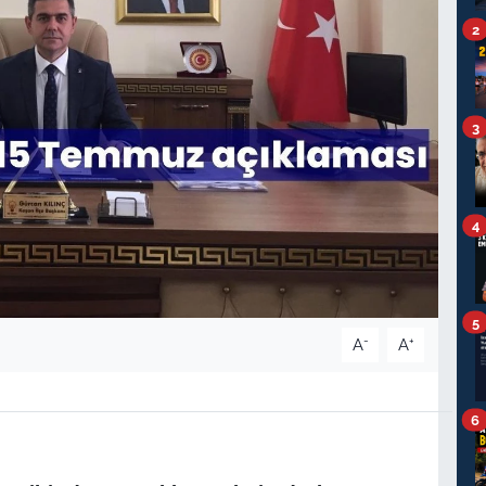
2
3
4
5
-
+
A
A
6