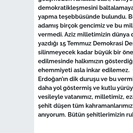
İş Dünyası
demokratikleşmesini baltalamaya 
yapma teşebbüsünde bulundu. Bu 
Bilim Teknoloji
adamış birçok gencimiz ve bu mille
English News
vermedi. Aziz milletimizin dünya d
yazdığı 15 Temmuz Demokrasi Dest
Canlı Maç
silinmeyecek kadar büyük bir önem
edilmesinde halkımızın gösterdiği
Finans
ehemmiyeti asla inkar edilemez
Genel-A
Erdoğan’ın dik duruşu ve bu verm
daha yol göstermiş ve kutlu yürü
Gündem-Eğitim
vesileyle vatanımız, milletimiz, e
şehit düşen tüm kahramanlarımızı
anıyorum. Bütün şehitlerimizin ru