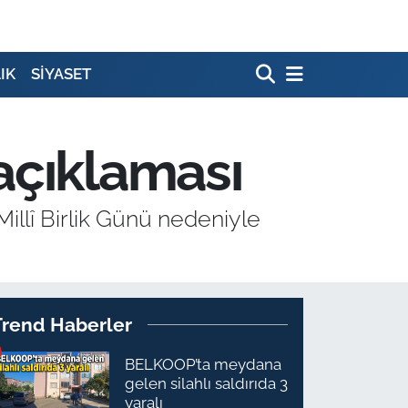
IK
SİYASET
açıklaması
illî Birlik Günü nedeniyle
Trend Haberler
BELKOOP’ta meydana
gelen silahlı saldırıda 3
yaralı