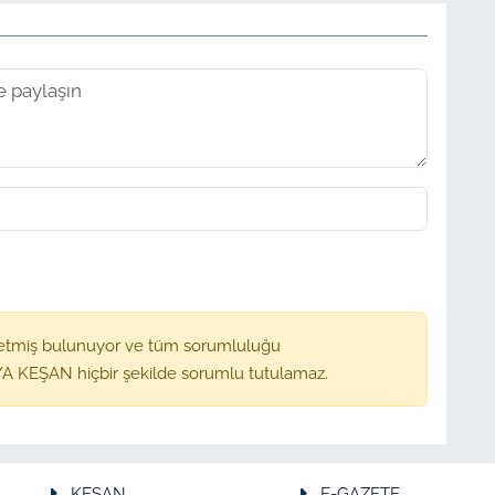
etmiş bulunuyor ve tüm sorumluluğu
A KEŞAN hiçbir şekilde sorumlu tutulamaz.
KEŞAN
E-GAZETE