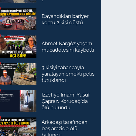
Dayandıkları bariyer
koptu 2 kişi düştü
Ahmet Kargöz yaşam
mücadelesini kaybetti
3 kişiyi tabancayla
yaralayan emekli polis
tutuklandı
İzzetiye İmamı Yusuf
Çapraz, Korudağ'da
ölü bulundu
Arkadaşı tarafından
boş arazide ölü
bulundu