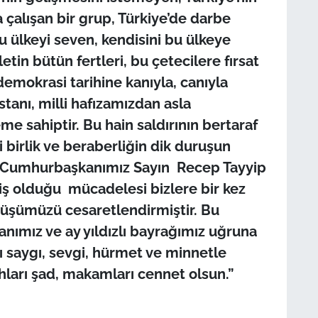
çalışan bir grup, Türkiye’de darbe
ülkeyi seven, kendisini bu ülkeye
tin bütün fertleri, bu çetecilere fırsat
emokrasi tarihine kanıyla, canıyla
anı, milli hafızamızdan asla
e sahiptir. Bu hain saldırının bertaraf
 birlik ve beraberliğin dik duruşun
. Cumhurbaşkanımız Sayın Recep Tayyip
iş olduğu mücadelesi bizlere bir kez
yüşümüzü cesaretlendirmiştir. Bu
zanımız ve ay yıldızlı bayrağımız uğruna
 saygı, sevgi, hürmet ve minnetle
hları şad, makamları cennet olsun.”