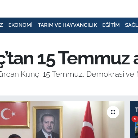
Z
EKONOMİ
TARIM VE HAYVANCILIK
EĞİTİM
SAĞL
ç’tan 15 Temmuz 
ürcan Kılınç, 15 Temmuz, Demokrasi ve M
1