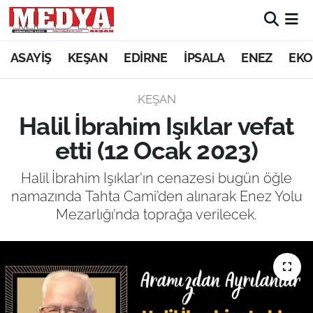
KEŞAN
ASAYİŞ
KEŞAN
EDİRNE
İPSALA
ENEZ
EKO
E-GAZETE
KEŞAN
Halil İbrahim Işıklar vefat
ASAYİŞ
etti (12 Ocak 2023)
SİYASET
Halil İbrahim Işıklar'ın cenazesi bugün öğle
namazında Tahta Cami’den alınarak Enez Yolu
GÜNDEM
Mezarlığı’nda toprağa verilecek.
EKONOMİ
SAĞLIK
EĞİTİM