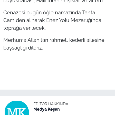
büyükbabası, Halil İbrahim Işıklar vefat etti.
Cenazesi bugün öğle namazında Tahta
TÜRKİYE
Cami’den alınarak Enez Yolu Mezarlığı’nda
Bölge
toprağa verilecek.
Güvenlik
Merhuma Allah'tan rahmet, kederli ailesine
başsağlığı dileriz.
Genel
Politika
Flaş Haber
Dış Haberler
Magazin
EDITÖR HAKKINDA
Medya Keşan