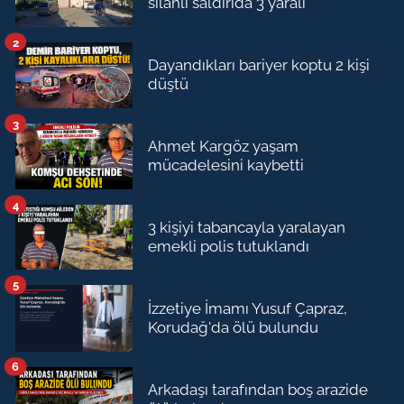
silahlı saldırıda 3 yaralı
2
Dayandıkları bariyer koptu 2 kişi
düştü
3
Ahmet Kargöz yaşam
mücadelesini kaybetti
4
3 kişiyi tabancayla yaralayan
emekli polis tutuklandı
5
İzzetiye İmamı Yusuf Çapraz,
Korudağ'da ölü bulundu
6
Arkadaşı tarafından boş arazide