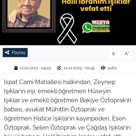
TARIM VE HAYVANCILIK
KÜLTÜR SANAT
RESMİ İLAN
Paylaş
-
+
A
A
SPOR
12.01.2023 - 09:19
21.01.2025 - 00:45
3083
YAŞAM
İspat Cami Mahallesi halkından, Zeynep
EDİRNE
Işıklar’ın eşi, emekli öğretmen Hüseyin
Işıklar ve emekli öğretmen Bakiye Öztoprak’ın
TEKİRDAĞ
babası, avukat Mühittin Öztoprak ve
öğretmen Hatice Işıklar’ın kayınpederi, Esen
KIRKLARELİ
Öztoprak, Selen Öztoprak ve Çağdaş Işıklar’ın
ÇANAKKALE