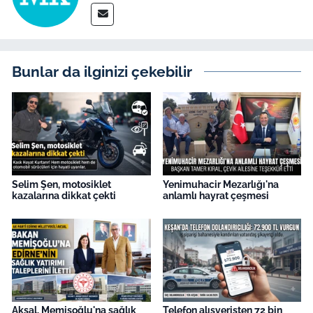
İş Dünyası
Bilim Teknoloji
Bunlar da ilginizi çekebilir
English News
Canlı Maç
Finans
Genel-A
Selim Şen, motosiklet
Yenimuhacir Mezarlığı'na
kazalarına dikkat çekti
anlamlı hayrat çeşmesi
Gündem-Eğitim
Aksal, Memişoğlu'na sağlık
Telefon alışverişten 72 bin