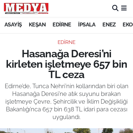
KEŞAN
ASAYİŞ
KEŞAN
EDİRNE
İPSALA
ENEZ
EKO
E-GAZETE
EDİRNE
Hasanağa Deresi’ni
ASAYİŞ
kirleten işletmeye 657 bin
SİYASET
TL ceza
GÜNDEM
Edirne’de, Tunca Nehri’nin kollarından biri olan
Hasanağa Deresi’ne atık suyunu bırakan
EKONOMİ
işletmeye Çevre, Şehircilik ve İklim Değişikliği
Bakanlığı’nca 657 bin 638 TL idari para cezası
SAĞLIK
uygulandı.
EĞİTİM