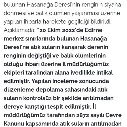
bulunan Hasanağa Deresi'nin renginin siyaha
dönmesi ve balık ölümleri yaşanması üzerine
TÜRKİYE
yapılan ihbarla harekete geçildiği bildirildi.
Bölge
Açıklamada,
"20 Ekim 2022'de Edirne
merkez sınırlarında bulunan Hasanağa
Güvenlik
Deresi'ne atık suların karışarak derenin
renginin değiştiği ve balık ölümlerinin
Genel
olduğu ihbarı üzerine il müdürlüğümüz
Politika
ekipleri tarafından alana ivedilikle intikal
edilmiştir. Yapılan inceleme sonucunda
Flaş Haber
düzenleme depolama sahasındaki atık
suların kontrolsüz bir şekilde arıtılmadan
Dış Haberler
dereye karıştığı tespit edilmiştir. İl
müdürlüğümüz tarafından 2872 sayılı Çevre
Magazin
Kanunu kapsamında atık suların arıtılmadan