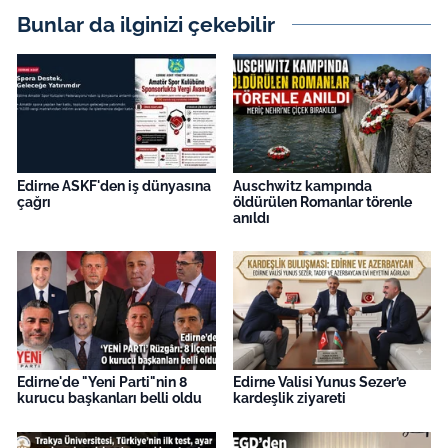
Bunlar da ilginizi çekebilir
Edirne ASKF'den iş dünyasına
Auschwitz kampında
çağrı
öldürülen Romanlar törenle
anıldı
Edirne'de "Yeni Parti"nin 8
Edirne Valisi Yunus Sezer’e
kurucu başkanları belli oldu
kardeşlik ziyareti