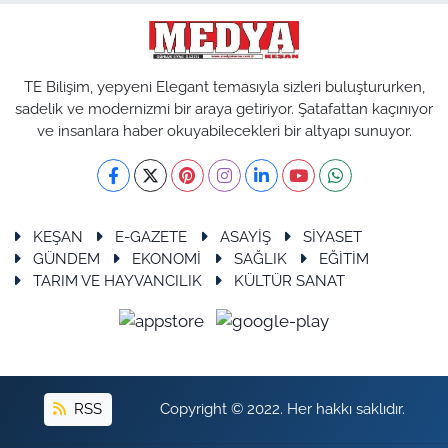
TE Bilişim, yepyeni Elegant temasıyla sizleri buluştururken,
sadelik ve modernizmi bir araya getiriyor. Şatafattan kaçınıyor
ve insanlara haber okuyabilecekleri bir altyapı sunuyor.
KEŞAN
E-GAZETE
ASAYİŞ
SİYASET
GÜNDEM
EKONOMİ
SAĞLIK
EĞİTİM
TARIM VE HAYVANCILIK
KÜLTÜR SANAT
RSS
Copyright © 2022. Her hakkı saklıdır.