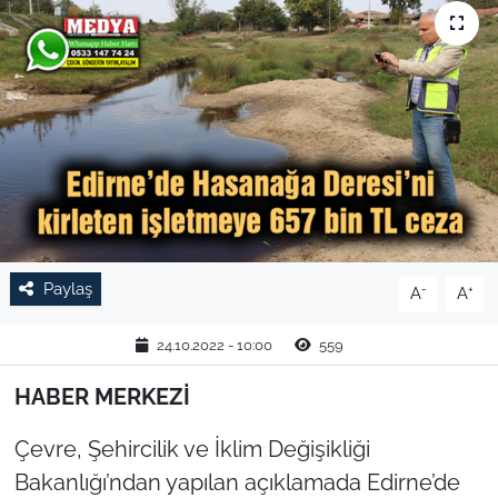
TARIM VE HAYVANCILIK
KÜLTÜR SANAT
RESMİ İLAN
SPOR
YAŞAM
Paylaş
-
+
A
A
EDİRNE
24.10.2022 - 10:00
559
TEKİRDAĞ
HABER MERKEZİ
KIRKLARELİ
Çevre, Şehircilik ve İklim Değişikliği
Bakanlığı’ndan yapılan açıklamada Edirne’de
ÇANAKKALE