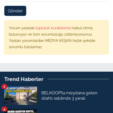
Gönder
Yorum yazarak
topluluk kurallarımızı
kabul etmiş
bulunuyor ve tüm sorumluluğu üstleniyorsunuz.
Yazılan yorumlardan MEDYA KEŞAN hiçbir şekilde
sorumlu tutulamaz.
Trend Haberler
1
BELKOOP’ta meydana gelen
silahlı saldırıda 3 yaralı
2