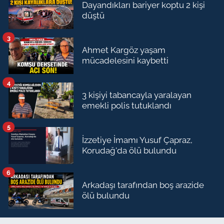
Dayandıkları bariyer koptu 2 kişi
düştü
3
Ahmet Kargöz yaşam
mücadelesini kaybetti
4
3 kişiyi tabancayla yaralayan
emekli polis tutuklandı
5
İzzetiye İmamı Yusuf Çapraz,
Korudağ'da ölü bulundu
6
Arkadaşı tarafından boş arazide
ölü bulundu