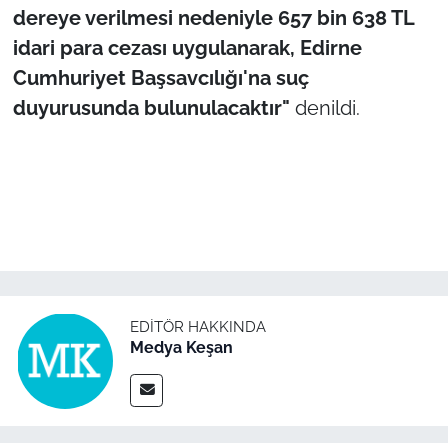
İş Dünyası
dereye verilmesi nedeniyle 657 bin 638 TL
idari para cezası uygulanarak, Edirne
Bilim Teknoloji
Cumhuriyet Başsavcılığı'na suç
duyurusunda bulunulacaktır"
denildi.
English News
Canlı Maç
Finans
Genel-A
Gündem-Eğitim
EDITÖR HAKKINDA
Medya Keşan