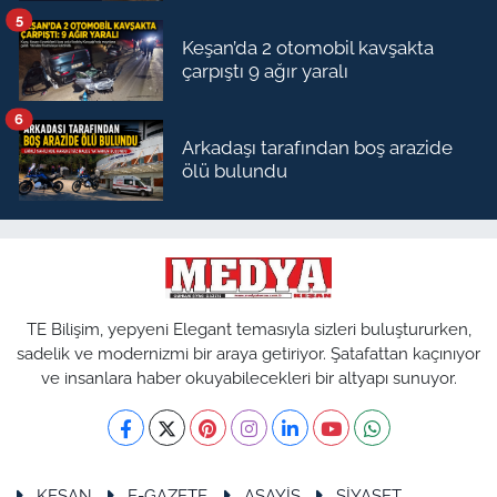
5
Keşan’da 2 otomobil kavşakta
çarpıştı 9 ağır yaralı
6
Arkadaşı tarafından boş arazide
ölü bulundu
TE Bilişim, yepyeni Elegant temasıyla sizleri buluştururken,
sadelik ve modernizmi bir araya getiriyor. Şatafattan kaçınıyor
ve insanlara haber okuyabilecekleri bir altyapı sunuyor.
KEŞAN
E-GAZETE
ASAYİŞ
SİYASET