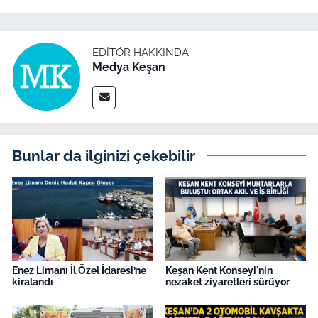
İş Dünyası
Bilim Teknoloji
EDITÖR HAKKINDA
Medya Keşan
English News
Canlı Maç
Finans
Bunlar da ilginizi çekebilir
Genel-A
Gündem-Eğitim
Enez Limanı İl Özel İdaresi’ne
Keşan Kent Konseyi'nin
kiralandı
nezaket ziyaretleri sürüyor