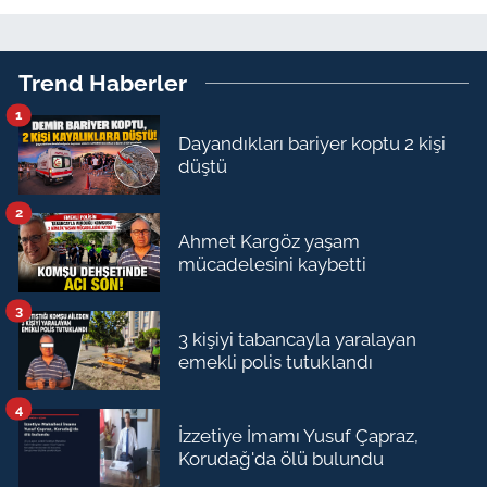
Trend Haberler
1
Dayandıkları bariyer koptu 2 kişi
düştü
2
Ahmet Kargöz yaşam
mücadelesini kaybetti
3
3 kişiyi tabancayla yaralayan
emekli polis tutuklandı
4
İzzetiye İmamı Yusuf Çapraz,
Korudağ'da ölü bulundu