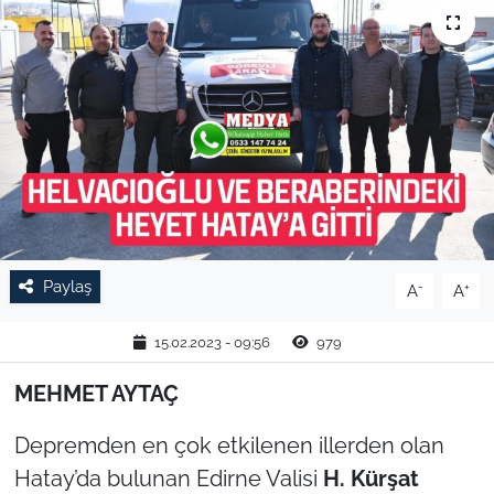
TARIM VE HAYVANCILIK
KÜLTÜR SANAT
RESMİ İLAN
SPOR
YAŞAM
Paylaş
-
+
A
A
EDİRNE
15.02.2023 - 09:56
979
TEKİRDAĞ
MEHMET AYTAÇ
KIRKLARELİ
Depremden en çok etkilenen illerden olan
Hatay’da bulunan Edirne Valisi
H. Kürşat
ÇANAKKALE