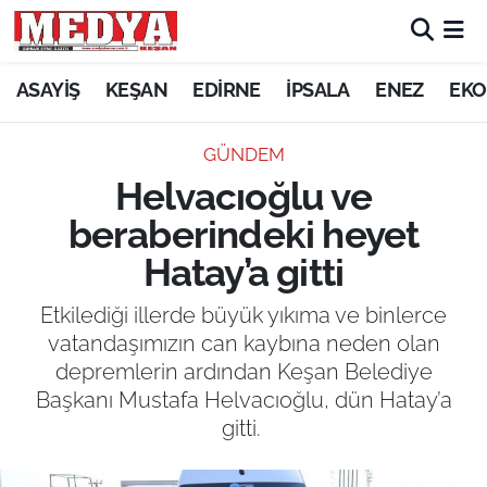
KEŞAN
ASAYİŞ
KEŞAN
EDİRNE
İPSALA
ENEZ
EKO
E-GAZETE
GÜNDEM
Helvacıoğlu ve
ASAYİŞ
beraberindeki heyet
SİYASET
Hatay’a gitti
GÜNDEM
Etkilediği illerde büyük yıkıma ve binlerce
vatandaşımızın can kaybına neden olan
EKONOMİ
depremlerin ardından Keşan Belediye
Başkanı Mustafa Helvacıoğlu, dün Hatay’a
SAĞLIK
gitti.
EĞİTİM