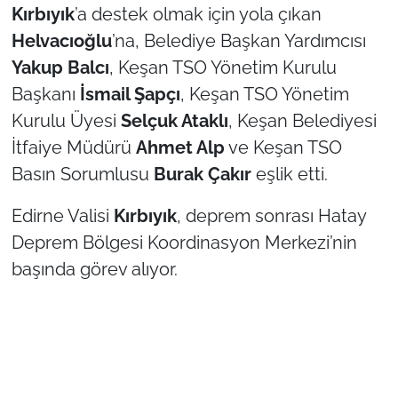
Kırbıyık
’a destek olmak için yola çıkan
Helvacıoğlu
’na, Belediye Başkan Yardımcısı
TÜRKİYE
Yakup Balcı
, Keşan TSO Yönetim Kurulu
Bölge
Başkanı
İsmail Şapçı
, Keşan TSO Yönetim
Kurulu Üyesi
Selçuk Ataklı
, Keşan Belediyesi
Güvenlik
İtfaiye Müdürü
Ahmet Alp
ve Keşan TSO
Basın Sorumlusu
Burak Çakır
eşlik etti.
Genel
Edirne Valisi
Kırbıyık
, deprem sonrası Hatay
Politika
Deprem Bölgesi Koordinasyon Merkezi’nin
başında görev alıyor.
Flaş Haber
Dış Haberler
Magazin