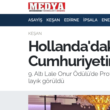
KEŞAN
ASAYİŞ
KEŞAN
EDİRNE
İPSALA
ENE
E-GAZETE
KEŞAN
Hollanda'daki
ASAYİŞ
Cumhuriyetin
SİYASET
GÜNDEM
9. Altı Lale Onur Ödülü’de Pr
layık görüldü
EKONOMİ
SAĞLIK
EĞİTİM