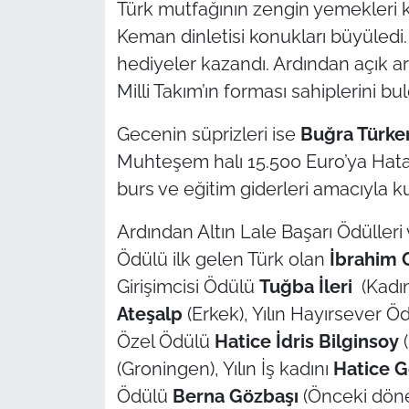
Türk mutfağının zengin yemekleri k
Keman dinletisi konukları büyüledi.
hediyeler kazandı. Ardından açık a
Milli Takım’ın forması sahiplerini bu
Gecenin süprizleri ise
Bu
ğra Türke
Muhteşem halı 15.500 Euro’ya Hata
burs ve eğitim giderleri amacıyla ku
Ardından Altın Lale Başarı Ödülleri v
Ödülü ilk gelen Türk olan
İbrahim
Girişimcisi Ödülü
Tuğba İleri
(Kadın
Ateşalp
(Erkek), Yılın Hayırsever Ö
Özel Ödülü
Hatice İdris Bilginsoy
(
(Groningen), Yılın İş kadını
Hatice 
Ödülü
Berna Gözbaşı
(Önceki döne