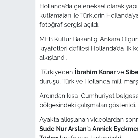
Hollanda’da geleneksel olarak yapı
TÜRKİYE
kutlamaları ile Türklerin Hollanda’ya 
fotoğraf sergisi açıldı.
Bölge
MEB Kültür Bakanlığı Ankara Olgun
Güvenlik
kıyafetleri defilesi Hollanda’da ilk
alkışlandı.
Genel
Türkiye’den
İbrahim Konar
ve
Sibe
Politika
duruşu, Türk ve Hollanda milli marşlar
Flaş Haber
Ardından kısa Cumhuriyet belgeseli
bölgesindeki çalışmaları gösterildi.
Dış Haberler
Ayakta alkışlanan videolardan sonra
Magazin
Sude Nur Arslan
’a
Annick Eyckm
Türker
tarafından taçlandırıldı.