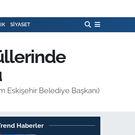
IK
SİYASET
üllerinde
u
em Eskişehir Belediye Başkanı)
Trend Haberler