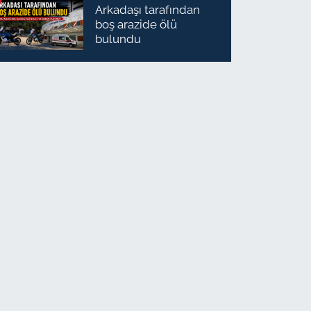
Arkadaşı tarafından
boş arazide ölü
bulundu