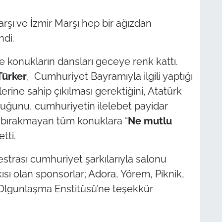
arşı ve İzmir Marşı hep bir ağızdan
ndi.
e konukların dansları geceye renk kattı.
Türker
, Cumhuriyet Bayramıyla ilgili yaptığı
ne sahip çıkılması gerektiğini, Atatürk
uğunu, cumhuriyetin ilelebet payidar
ız bırakmayan tüm konuklara “
Ne mutlu
tti.
strası cumhuriyet şarkılarıyla salonu
sı olan sponsorlar; Adora, Yörem, Piknik,
Olgunlaşma Enstitüsü’ne teşekkür