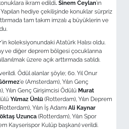
onuklara ikram edildi
. Sinem Ceylan
’ın
 Yapılan hediye çekilişinde konuklar sürpriz
rttırmada tam takım imzalı 4 büyüklerin ve
ldu.
r
’in koleksiyonundaki Atatürk Halısı oldu.
y ve diğer deprem bölgesi çocuklarına
llanılmak üzere açık arttırmada satıldı.
erildi. Ödül alanlar şöyle; 60. Yıl Onur
 Görmez
’e (Amsterdam), Yılın Genç
), Yılın Genç Girişimcisi Ödülü
Murat
dülü
Yılmaz Ünlü
(Rotterdam), Yılın Deprem
Rotterdam), Yılın İş Adamı
Ali Kaynar
Göktaş Uzunca
(Rotterdam), Yılın Spor
m Kayserispor Kulüp başkanı) verildi.