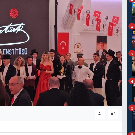
2
3
4
5
-
+
A
A
6