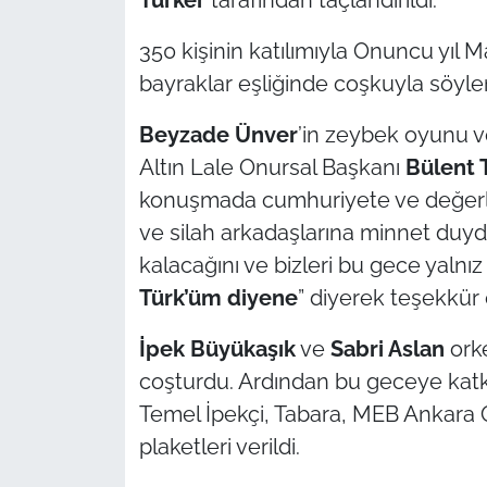
İş Dünyası
350 kişinin katılımıyla Onuncu yıl M
Bilim Teknoloji
bayraklar eşliğinde coşkuyla söyle
English News
Beyzade Ünver
’in zeybek oyunu v
Altın Lale Onursal Başkanı
Bülent 
Canlı Maç
konuşmada cumhuriyete ve değerleri
Finans
ve silah arkadaşlarına minnet duyd
kalacağını ve bizleri bu gece yaln
Genel-A
Türk’üm diyene
” diyerek teşekkür e
Gündem-Eğitim
İpek Büyükaşık
ve
Sabri Aslan
orke
coşturdu. Ardından bu geceye katkı
Temel İpekçi, Tabara, MEB Ankara 
plaketleri verildi.