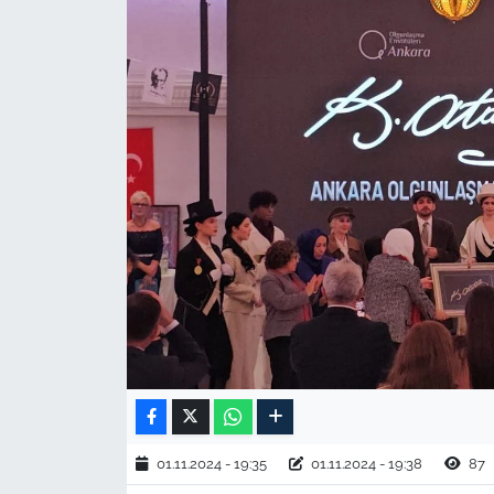
TARIM VE HAYVANCILIK
KÜLTÜR SANAT
RESMİ İLAN
SPOR
YAŞAM
EDİRNE
TEKİRDAĞ
KIRKLARELİ
01.11.2024 - 19:35
01.11.2024 - 19:38
87
ÇANAKKALE