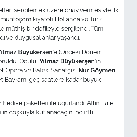
fetleri sergilemek üzere onay vermesiyle ilk
t muhteşem kıyafeti Hollanda ve Türk
e müthiş bir defileyle sergilendi. Tüm
dı ve duygusal anlar yaşandı.
Yılmaz Büyükerşen
’e (Önceki Dönem
görüldü. Ödülü,
Yılmaz Büyükerşen
’in
t Opera ve Balesi Sanatçı’sı
Nur Göymen
et Bayramı geç saatlere kadar büyük
hediye paketleri ile uğurlandı. Altın Lale
lın coşkuyla kutlanacağını belirtti.