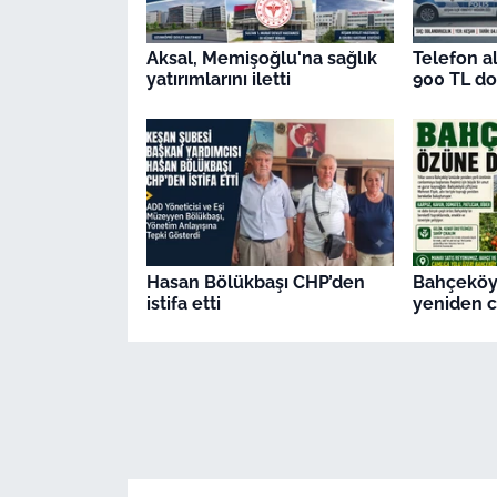
Aksal, Memişoğlu'na sağlık
Telefon al
yatırımlarını iletti
900 TL dol
Hasan Bölükbaşı CHP’den
Bahçeköy'
istifa etti
yeniden c