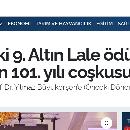
Z
EKONOMİ
TARIM VE HAYVANCILIK
EĞİTİM
SAĞL
 9. Altın Lale öd
 101. yılı coşkus
of. Dr. Yılmaz Büyükerşen’e (Önceki Dön
1