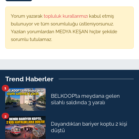
Yorum yazarak
topluluk kurallarımızı
kabul etmiş
bulunuyor ve tüm sorumluluğu üstleniyorsunuz.
Yazılan yorumlardan MEDYA KEŞAN hiçbir şekilde
sorumlu tutulamaz.
Trend Haberler
1
BELKOOP’ta meydana gelen
silahlı saldırıda 3 yaralı
2
Dayandıkları bariyer koptu 2 kişi
düştü