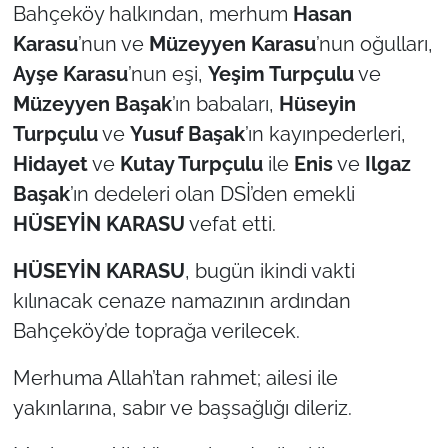
Bahçeköy halkından, merhum
Hasan
Karasu
’nun ve
Müzeyyen Karasu
’nun oğulları,
TÜRKİYE
Ayşe
Karasu
’nun eşi,
Yeşim Turpçulu
ve
Bölge
Müzeyyen
Başak
’ın babaları,
Hüseyin
Turpçulu
ve
Yusuf Başak
’ın kayınpederleri,
Güvenlik
Hidayet
ve
Kutay Turpçulu
ile
Enis
ve
Ilgaz
Başak
’ın dedeleri olan DSİ’den emekli
Genel
HÜSEYİN KARASU
vefat etti.
Politika
HÜSEYİN KARASU
, bugün ikindi vakti
kılınacak cenaze namazının ardından
Flaş Haber
Bahçeköy’de toprağa verilecek.
Dış Haberler
Merhuma Allah’tan rahmet; ailesi ile
Magazin
yakınlarına, sabır ve başsağlığı dileriz.