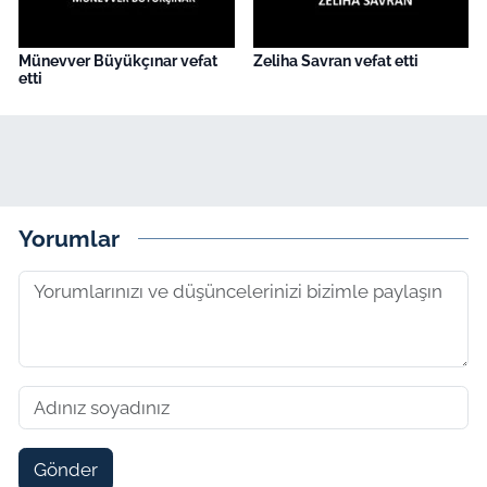
Münevver Büyükçınar vefat
Zeliha Savran vefat etti
etti
Yorumlar
Gönder