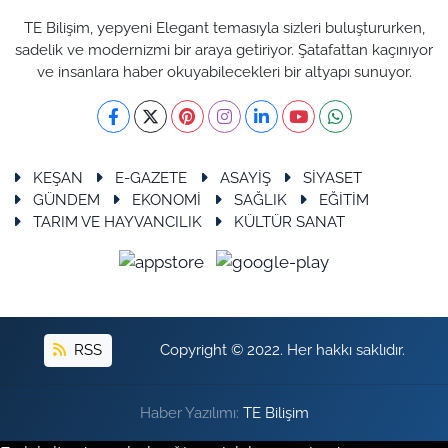
TE Bilişim, yepyeni Elegant temasıyla sizleri buluştururken,
sadelik ve modernizmi bir araya getiriyor. Şatafattan kaçınıyor
ve insanlara haber okuyabilecekleri bir altyapı sunuyor.
KEŞAN
E-GAZETE
ASAYİŞ
SİYASET
GÜNDEM
EKONOMİ
SAĞLIK
EĞİTİM
TARIM VE HAYVANCILIK
KÜLTÜR SANAT
RSS
Copyright © 2022. Her hakkı saklıdır.
Haber Yazılımı:
TE Bilişim