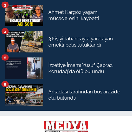
3
Ahmet Kargöz yaşam
mücadelesini kaybetti
4
3 kişiyi tabancayla yaralayan
emekli polis tutuklandı
5
İzzetiye İmamı Yusuf Çapraz,
Korudağ'da ölü bulundu
6
Arkadaşı tarafından boş arazide
ölü bulundu