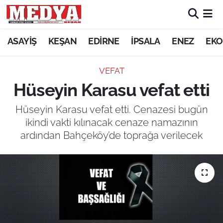
KEŞAN
ASAYİŞ
KEŞAN
EDİRNE
İPSALA
ENEZ
EKO
E-GAZETE
VEFAT
Hüseyin Karasu vefat etti
ASAYİŞ
Hüseyin Karasu vefat etti. Cenazesi bugün
SİYASET
ikindi vakti kılınacak cenaze namazının
ardından Bahçeköy’de toprağa verilecek
GÜNDEM
EKONOMİ
SAĞLIK
EĞİTİM