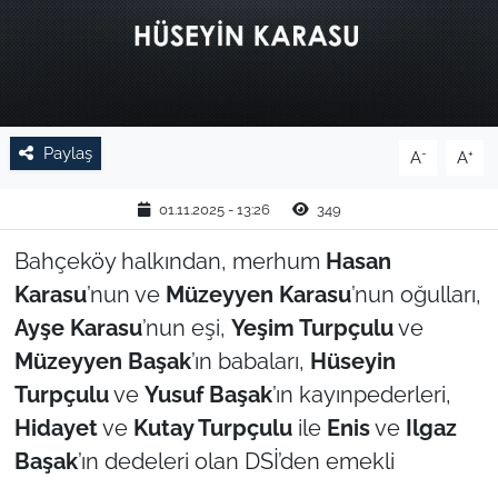
TARIM VE HAYVANCILIK
KÜLTÜR SANAT
RESMİ İLAN
Paylaş
-
+
A
A
SPOR
01.11.2025 - 13:26
349
Bahçeköy halkından, merhum
Hasan
YAŞAM
Karasu
’nun ve
Müzeyyen Karasu
’nun oğulları,
EDİRNE
Ayşe
Karasu
’nun eşi,
Yeşim Turpçulu
ve
Müzeyyen
Başak
’ın babaları,
Hüseyin
TEKİRDAĞ
Turpçulu
ve
Yusuf Başak
’ın kayınpederleri,
Hidayet
ve
Kutay Turpçulu
ile
Enis
ve
Ilgaz
KIRKLARELİ
Başak
’ın dedeleri olan DSİ’den emekli
ÇANAKKALE