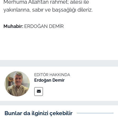
Merhuma Allah’tan rahmet; ailesi ile
İş Dünyası
yakınlarına, sabır ve başsağlığı dileriz.
Bilim Teknoloji
Muhabir:
ERDOĞAN DEMİR
English News
Canlı Maç
Finans
Genel-A
EDITÖR HAKKINDA
Erdoğan Demir
Gündem-Eğitim
Bunlar da ilginizi çekebilir