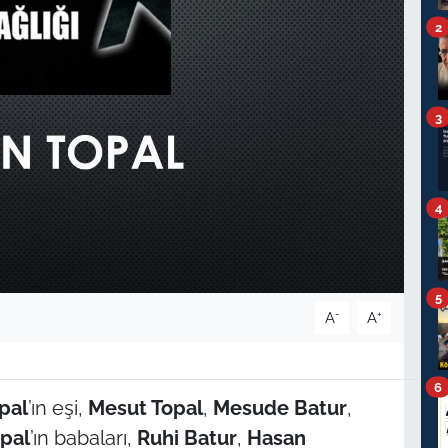
2
3
4
5
-
+
A
A
6
pal
’ın eşi,
Mesut Topal
,
Mesude Batur
,
pal
’ın babaları,
Ruhi Batur
,
Hasan