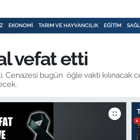
Z
EKONOMİ
TARIM VE HAYVANCILIK
EĞİTİM
SAĞL
 vefat etti
i. Cenazesi bugün öğle vakti kılınacak 
ecek.
1