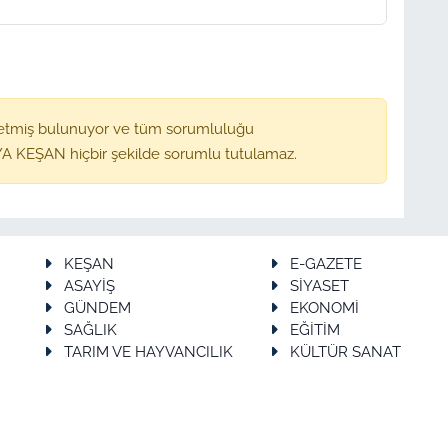
etmiş bulunuyor ve tüm sorumluluğu
A KEŞAN hiçbir şekilde sorumlu tutulamaz.
KEŞAN
E-GAZETE
ASAYİŞ
SİYASET
GÜNDEM
EKONOMİ
SAĞLIK
EĞİTİM
TARIM VE HAYVANCILIK
KÜLTÜR SANAT