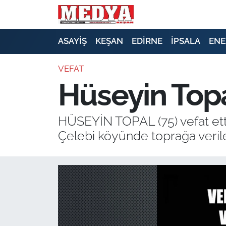
KEŞAN
ASAYİŞ
KEŞAN
EDİRNE
İPSALA
ENE
E-GAZETE
VEFAT
Hüseyin Topal
ASAYİŞ
SİYASET
HÜSEYİN TOPAL (75) vefat ett
Çelebi köyünde toprağa veril
GÜNDEM
EKONOMİ
SAĞLIK
EĞİTİM