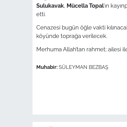
Sulukavak
,
Mücella Topal
’ın kayı
TÜRKİYE
etti.
Cenazesi bugün
öğle vakti kılına
Bölge
köyünde toprağa verilecek.
Güvenlik
Merhuma Allah’tan rahmet; ailesi ile 
Genel
Muhabir:
SÜLEYMAN BEZBAŞ
Politika
Flaş Haber
Dış Haberler
Magazin