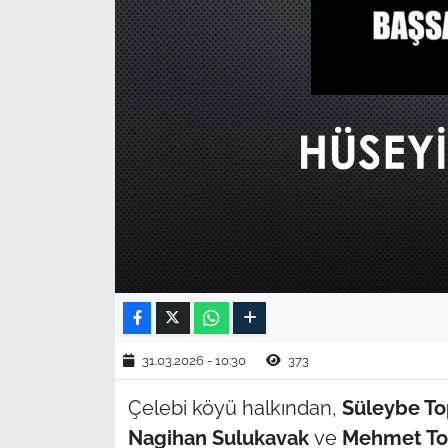
TARIM VE HAYVANCILIK
KÜLTÜR SANAT
RESMİ İLAN
SPOR
YAŞAM
EDİRNE
TEKİRDAĞ
31.03.2026 - 10:30
373
KIRKLARELİ
Çelebi köyü halkından,
Süleybe To
Nagihan Sulukavak
ve
Mehmet To
ÇANAKKALE