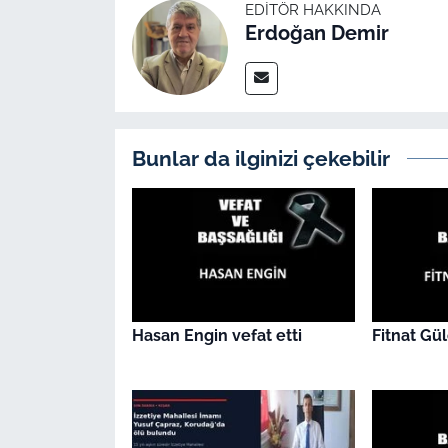
İş Dünyası
EDITÖR HAKKINDA
Erdoğan Demir
Bilim Teknoloji
English News
Bunlar da ilginizi çekebilir
Canlı Maç
Finans
Genel-A
Gündem-Eğitim
Hasan Engin vefat etti
Fitnat Gül