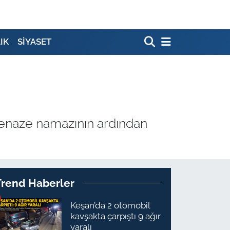
IK
SİYASET
cenaze namazının ardından
Trend Haberler
Keşan’da 2 otomobil
kavşakta çarpıştı 9 ağır
yaralı