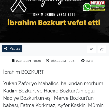
TARIM VE HAYVANCILIK
KÜLTÜR SANAT
RESMİ İLAN
SPOR
Paylaş
-
+
A
A
YAŞAM
27.03.2023 - 10:40
06.12.2024 - 00:15
2432
EDİRNE
İbrahim BOZKURT
Yukarı Zaferiye Mahallesi halkından merhum
TEKİRDAĞ
Kadim Bozkurt ve Hacire Bozkurt’un oğlu,
KIRKLARELİ
Nadiye Bozkurt’un eşi, Merve Bozkurt’un
babası, Fatma Korkmaz, Ayfer Keskin, Mümin
ÇANAKKALE