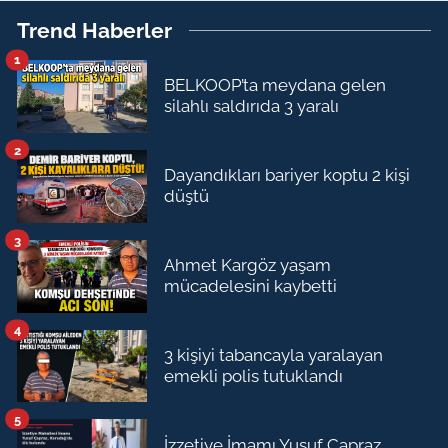
Trend Haberler
1
BELKOOP’ta meydana gelen
silahlı saldırıda 3 yaralı
2
Dayandıkları bariyer koptu 2 kişi
düştü
3
Ahmet Kargöz yaşam
mücadelesini kaybetti
4
3 kişiyi tabancayla yaralayan
emekli polis tutuklandı
5
İzzetiye İmamı Yusuf Çapraz,