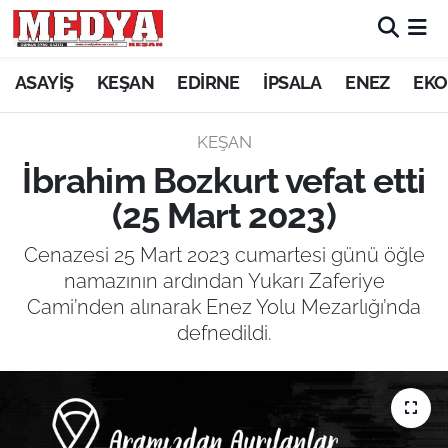
KEŞAN
ASAYİŞ
KEŞAN
EDİRNE
İPSALA
ENEZ
EKO
E-GAZETE
KEŞAN
İbrahim Bozkurt vefat etti
ASAYİŞ
(25 Mart 2023)
SİYASET
Cenazesi 25 Mart 2023 cumartesi günü öğle
namazının ardından Yukarı Zaferiye
GÜNDEM
Cami’nden alınarak Enez Yolu Mezarlığı’nda
defnedildi.
EKONOMİ
SAĞLIK
EĞİTİM