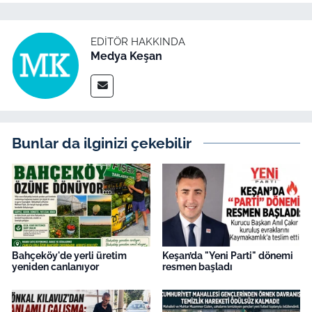
İş Dünyası
Bilim Teknoloji
EDITÖR HAKKINDA
Medya Keşan
English News
Canlı Maç
Bunlar da ilginizi çekebilir
Finans
Genel-A
Gündem-Eğitim
Bahçeköy'de yerli üretim
Keşan’da "Yeni Parti" dönemi
yeniden canlanıyor
resmen başladı