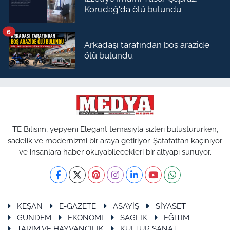
Korudağ'da ölü bulundu
6
Arkadaşı tarafından boş arazide
ölü bulundu
TE Bilişim, yepyeni Elegant temasıyla sizleri buluştururken,
sadelik ve modernizmi bir araya getiriyor. Şatafattan kaçınıyor
ve insanlara haber okuyabilecekleri bir altyapı sunuyor.
KEŞAN
E-GAZETE
ASAYİŞ
SİYASET
GÜNDEM
EKONOMİ
SAĞLIK
EĞİTİM
TARIM VE HAYVANCILIK
KÜLTÜR SANAT