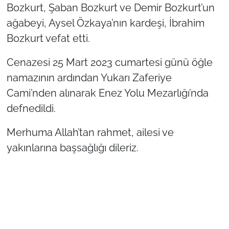
Bozkurt, Şaban Bozkurt ve Demir Bozkurt’un
ağabeyi, Aysel Özkaya’nın kardeşi, İbrahim
TÜRKİYE
Bozkurt vefat etti.
Bölge
Cenazesi 25 Mart 2023 cumartesi günü öğle
Güvenlik
namazının ardından Yukarı Zaferiye
Cami’nden alınarak Enez Yolu Mezarlığı’nda
Genel
defnedildi.
Politika
Merhuma Allah’tan rahmet, ailesi ve
yakınlarına başsağlığı dileriz.
Flaş Haber
Dış Haberler
Magazin