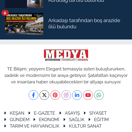
Korudağ'da ölü bulundu
6
Arkadaşı tarafından boş arazide
ölü bulundu
TE Bilişim, yepyeni Elegant temasıyla sizleri buluştururken,
sadelik ve modernizmi bir araya getiriyor. Şatafattan kaçınıyor
ve insanlara haber okuyabilecekleri bir altyapı sunuyor.
KEŞAN
E-GAZETE
ASAYİŞ
SİYASET
GÜNDEM
EKONOMİ
SAĞLIK
EĞİTİM
TARIM VE HAYVANCILIK
KÜLTÜR SANAT