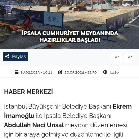
TARIM VE HAYVANCILIK
KÜLTÜR SANAT
RESMİ İLAN
Paylaş
-
+
A
A
SPOR
18.02.2023 - 10:41
20.05.2024 - 21:30
6416
YAŞAM
EDİRNE
HABER MERKEZİ
İstanbul Büyükşehir Belediye Başkanı
Ekrem
TEKİRDAĞ
İmamoğlu
ile İpsala Belediye Başkanı
KIRKLARELİ
Abdullah Naci Ünsal
meydan düzenlemesi
için bir araya gelmiş ve düzenleme ile ilgili
ÇANAKKALE