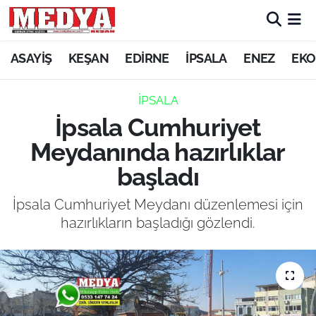
KEŞAN
ASAYİŞ
KEŞAN
EDİRNE
İPSALA
ENEZ
EKO
E-GAZETE
İPSALA
İpsala Cumhuriyet
ASAYİŞ
Meydanında hazırlıklar
SİYASET
başladı
GÜNDEM
İpsala Cumhuriyet Meydanı düzenlemesi için
hazırlıkların başladığı gözlendi.
EKONOMİ
SAĞLIK
EĞİTİM