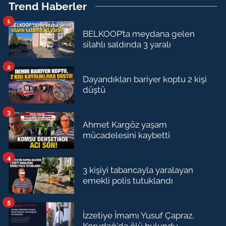
Trend Haberler
1
BELKOOP’ta meydana gelen
silahlı saldırıda 3 yaralı
2
Dayandıkları bariyer koptu 2 kişi
düştü
3
Ahmet Kargöz yaşam
mücadelesini kaybetti
4
3 kişiyi tabancayla yaralayan
emekli polis tutuklandı
5
İzzetiye İmamı Yusuf Çapraz,