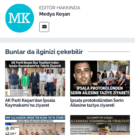
İş Dünyası
EDITÖR HAKKINDA
Medya Keşan
Bilim Teknoloji
English News
Canlı Maç
Bunlar da ilginizi çekebilir
Finans
Genel-A
Gündem-Eğitim
AK Parti Keşan'dan İpsala
İpsala protokolünden Serin
Kaymakamı'na ziyaret
Ailesine taziye ziyareti