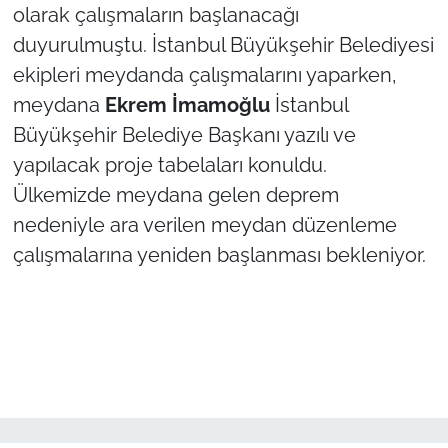
olarak çalışmaların başlanacağı
duyurulmuştu. İstanbul Büyükşehir Belediyesi
TÜRKİYE
ekipleri meydanda çalışmalarını yaparken,
Bölge
meydana
Ekrem İmamoğlu
İstanbul
Büyükşehir Belediye Başkanı yazılı ve
Güvenlik
yapılacak proje tabelaları konuldu.
Ülkemizde meydana gelen deprem
Genel
nedeniyle ara verilen meydan düzenleme
Politika
çalışmalarına yeniden başlanması bekleniyor.
Flaş Haber
Dış Haberler
Magazin