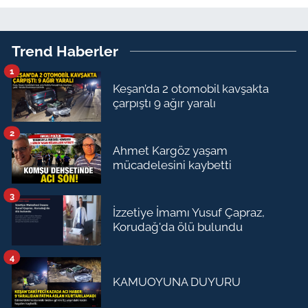
Trend Haberler
1
Keşan’da 2 otomobil kavşakta
çarpıştı 9 ağır yaralı
2
Ahmet Kargöz yaşam
mücadelesini kaybetti
3
İzzetiye İmamı Yusuf Çapraz,
Korudağ'da ölü bulundu
4
KAMUOYUNA DUYURU