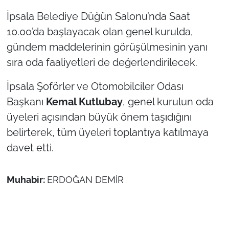
İpsala Belediye Düğün Salonu’nda Saat
TÜRKİYE
10.00’da başlayacak olan genel kurulda,
gündem maddelerinin görüşülmesinin yanı
Bölge
sıra oda faaliyetleri de değerlendirilecek.
Güvenlik
İpsala Şoförler ve Otomobilciler Odası
Başkanı
Kemal Kutlubay
, genel kurulun oda
Genel
üyeleri açısından büyük önem taşıdığını
Politika
belirterek, tüm üyeleri toplantıya katılmaya
davet etti.
Flaş Haber
Muhabir:
ERDOĞAN DEMİR
Dış Haberler
Magazin