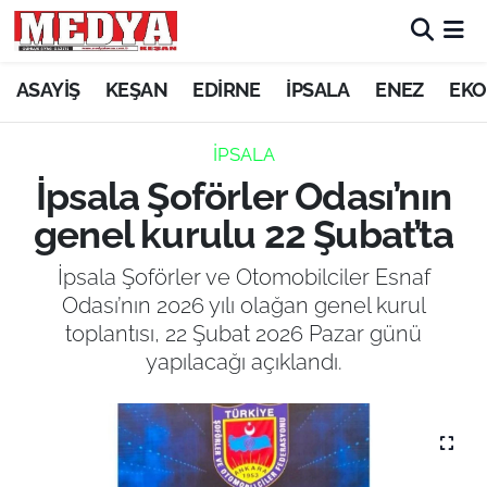
KEŞAN
ASAYİŞ
KEŞAN
EDİRNE
İPSALA
ENEZ
EKO
E-GAZETE
İPSALA
İpsala Şoförler Odası’nın
ASAYİŞ
genel kurulu 22 Şubat’ta
SİYASET
İpsala Şoförler ve Otomobilciler Esnaf
Odası’nın 2026 yılı olağan genel kurul
GÜNDEM
toplantısı, 22 Şubat 2026 Pazar günü
yapılacağı açıklandı.
EKONOMİ
SAĞLIK
EĞİTİM