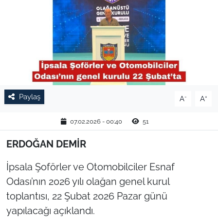
TARIM VE HAYVANCILIK
KÜLTÜR SANAT
RESMİ İLAN
SPOR
Paylaş
-
+
A
A
YAŞAM
07.02.2026 - 00:40
51
EDİRNE
ERDOĞAN DEMİR
İpsala Şoförler ve Otomobilciler Esnaf
TEKİRDAĞ
Odası’nın 2026 yılı olağan genel kurul
KIRKLARELİ
toplantısı, 22 Şubat 2026 Pazar günü
yapılacağı açıklandı.
ÇANAKKALE