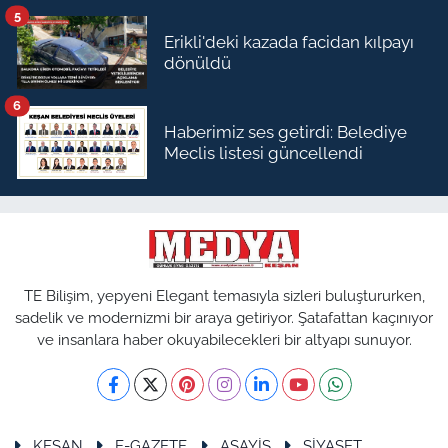
5
Erikli'deki kazada facidan kılpayı
dönüldü
6
Haberimiz ses getirdi: Belediye
Meclis listesi güncellendi
TE Bilişim, yepyeni Elegant temasıyla sizleri buluştururken,
sadelik ve modernizmi bir araya getiriyor. Şatafattan kaçınıyor
ve insanlara haber okuyabilecekleri bir altyapı sunuyor.
KEŞAN
E-GAZETE
ASAYİŞ
SİYASET