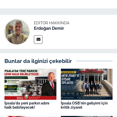
İş Dünyası
Bilim Teknoloji
EDITÖR HAKKINDA
Erdoğan Demir
English News
Canlı Maç
Finans
Bunlar da ilginizi çekebilir
Genel-A
Gündem-Eğitim
İpsala'da yeni parkın adını
İpsala OSB'nin gelişimi için
halk belirleyecek!
kritik ziyaret