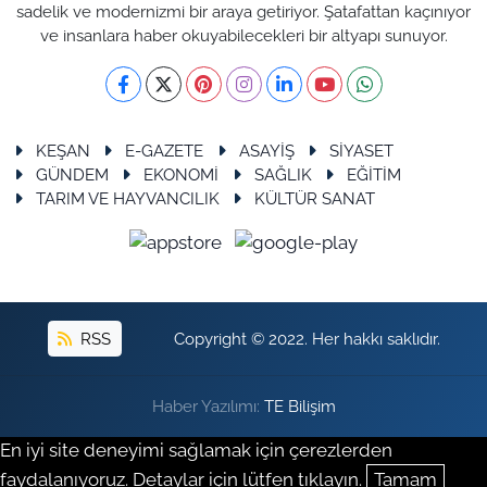
sadelik ve modernizmi bir araya getiriyor. Şatafattan kaçınıyor
ve insanlara haber okuyabilecekleri bir altyapı sunuyor.
KEŞAN
E-GAZETE
ASAYİŞ
SİYASET
GÜNDEM
EKONOMİ
SAĞLIK
EĞİTİM
TARIM VE HAYVANCILIK
KÜLTÜR SANAT
RSS
Copyright © 2022. Her hakkı saklıdır.
Haber Yazılımı:
TE Bilişim
En iyi site deneyimi sağlamak için çerezlerden
faydalanıyoruz. Detaylar için lütfen tıklayın.
Tamam