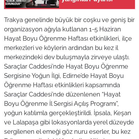
TÜRKİYE
Trakya genelinde büyük bir coşku ve geniş bir
organizasyon ağıyla kutlanan 1-5 Haziran
Bölge
Hayat Boyu Öğrenme Haftası etkinlikleri, ilçe
Güvenlik
merkezleri ve köylerin ardından bu kez il
merkezindeki dev buluşmayla zirveye ulaştı.
Genel
Saraçlar Caddesi’nde Hayat Boyu Öğrenme
Sergisine Yoğun İlgi, Edirne’de Hayat Boyu
Politika
Öğrenme Haftası etkinlikleri kapsamında
Saraçlar Caddesi’nde düzenlenen “Hayat
Flaş Haber
Boyu Öğrenme İl Sergisi Açılış Programı”,
Dış Haberler
yoğun katılımla gerçekleştirildi. İpsala, Keşan
ve Lalapaşa gibi lokasyonlarda yerel düzeyde
Magazin
sergilenen el emeği göz nuru eserler, bu kez