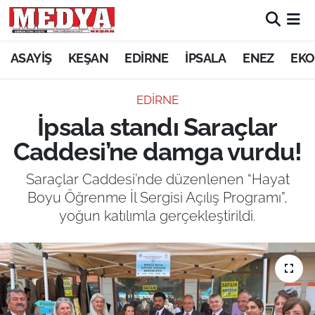
KEŞAN
ASAYİŞ
KEŞAN
EDİRNE
İPSALA
ENEZ
EKO
E-GAZETE
EDİRNE
İpsala standı Saraçlar
ASAYİŞ
Caddesi’ne damga vurdu!
SİYASET
Saraçlar Caddesi’nde düzenlenen “Hayat
Boyu Öğrenme İl Sergisi Açılış Programı”,
GÜNDEM
yoğun katılımla gerçekleştirildi.
EKONOMİ
SAĞLIK
EĞİTİM