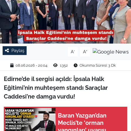
TARIM VE HAYVANCILIK
KÜLTÜR SANAT
RESMİ İLAN
Paylaş
-
+
A
A
SPOR
08.06.2026 - 20:04
1352
Okunma Süresi: 3 Dk
YAŞAM
Edirne’de il sergisi açıldı: İpsala Halk
EDİRNE
Eğitimi’nin muhteşem standı Saraçlar
Caddesi’ne damga vurdu!
TEKİRDAĞ
KIRKLARELİ
Baran Yazgan’dan
Meclis’te ‘orman
yangınları’ uyarısı
ÇANAKKALE