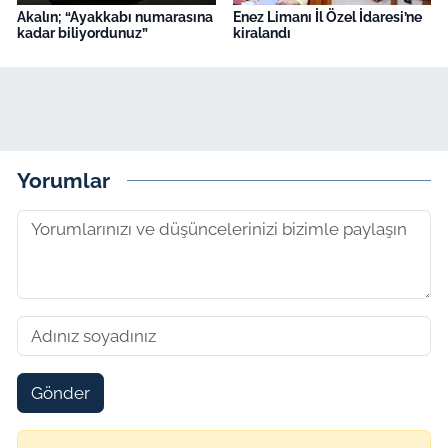
Akalın; “Ayakkabı numarasına
Enez Limanı İl Özel İdaresi’ne
kadar biliyordunuz”
kiralandı
Yorumlar
Gönder