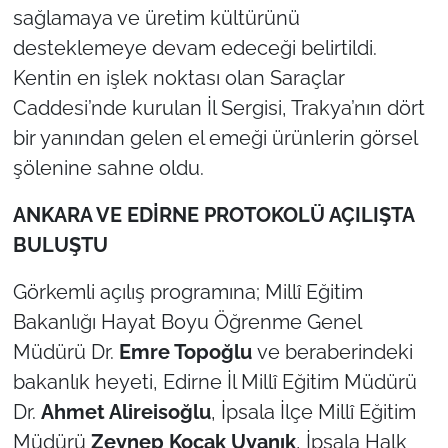
sağlamaya ve üretim kültürünü
desteklemeye devam edeceği belirtildi.
Kentin en işlek noktası olan Saraçlar
Caddesi’nde kurulan İl Sergisi, Trakya’nın dört
bir yanından gelen el emeği ürünlerin görsel
şölenine sahne oldu.
ANKARA VE EDİRNE PROTOKOLÜ AÇILIŞTA
BULUŞTU
Görkemli açılış programına; Millî Eğitim
Bakanlığı Hayat Boyu Öğrenme Genel
Müdürü Dr.
Emre Topoğlu
ve beraberindeki
bakanlık heyeti, Edirne İl Millî Eğitim Müdürü
Dr.
Ahmet Alireisoğlu
, İpsala İlçe Millî Eğitim
Müdürü
Zeynep Koçak Uyanık
, İpsala Halk