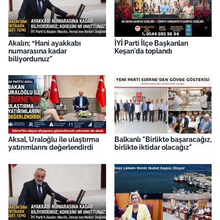
Akalın; “Hani ayakkabı
İYİ Parti İlçe Başkanları
numarasına kadar
Keşan'da toplandı
biliyordunuz"
Aksal, Uraloğlu ile ulaştırma
Balkanlı "Birlikte başaracağız,
yatırımlarını değerlendirdi
birlikte iktidar olacağız"