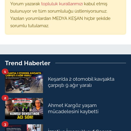
Yorum yazarak
topluluk kurallarımızı
kabul etmiş
bulunuyor ve tüm sorumluluğu üstleniyorsunuz.
Yazılan yorumlardan MEDYA KEŞAN hiçbir şekilde
sorumlu tutulamaz.
Trend Haberler
1
Keşan’da 2 otomobil kavşakta
çarpıştı 9 ağır yaralı
2
Ahmet Kargöz yaşam
mücadelesini kaybetti
3