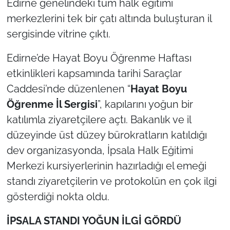
Edirne genelindeki tüm halk eğitimi
İş Dünyası
merkezlerini tek bir çatı altında buluşturan il
Bilim Teknoloji
sergisinde vitrine çıktı.
English News
Edirne’de Hayat Boyu Öğrenme Haftası
etkinlikleri kapsamında tarihi Saraçlar
Canlı Maç
Caddesi’nde düzenlenen “
Hayat Boyu
Öğrenme İl Sergisi
”, kapılarını yoğun bir
Finans
katılımla ziyaretçilere açtı. Bakanlık ve il
düzeyinde üst düzey bürokratların katıldığı
Genel-A
dev organizasyonda, İpsala Halk Eğitimi
Gündem-Eğitim
Merkezi kursiyerlerinin hazırladığı el emeği
standı ziyaretçilerin ve protokolün en çok ilgi
gösterdiği nokta oldu.
İPSALA STANDI YOĞUN İLGİ GÖRDÜ