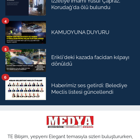
İzzetiye İmamı Yusuf Çapraz,
Korudağ'da ölü bulundu
4
KAMUOYUNA DUYURU
5
Erikli'deki kazada facidan kılpayı
dönüldü
6
Haberimiz ses getirdi: Belediye
Meclis listesi güncellendi
TE Bilişim, yepyeni Elegant temasıyla sizleri buluştururken,