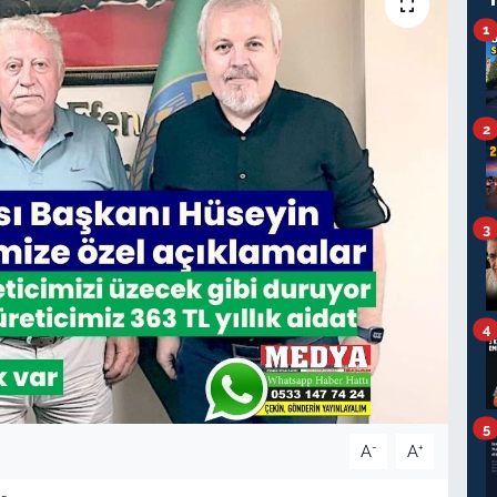
1
2
3
4
5
-
+
A
A