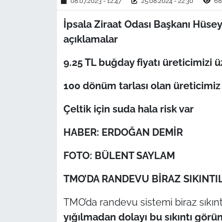
08.07.2023 - 12:47
25.08.2024 - 22:30
68
İpsala Ziraat Odası Başkanı Hüse
TÜRKİYE
açıklamalar
Bölge
9.25 TL buğday fiyatı üreticimizi 
Güvenlik
100 dönüm tarlası olan üreticimiz 
Genel
Çeltik için suda hala risk var
Politika
HABER: ERDOĞAN DEMİR
Flaş Haber
FOTO: BÜLENT SAYLAM
Dış Haberler
TMO’DA RANDEVU BİRAZ SIKINTIL
Magazin
TMO’da randevu sistemi biraz sıkın
yığılmadan dolayı bu sıkıntı görü