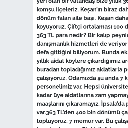
yeri olan bir vatandaş bize yıllık 
komşu ilçeleriz. Keşan’ın biraz da
dönüm falan aile başı. Keşan da
koyuyoruz, Çiftçi ortalaması 100
363 TL para nedir? Bir kalıp peynir
danışmanlık hizmetleri de veriyor
defa gittiğini biliyorum. Bunda ek
yıllık aidat köylere çıkardığımız 
buradan topladığımız aidatlarla 
çalışıyoruz. Odamızda şu anda 7 ki
personelimiz var. Hepsi üniversit
kadar üye aidatlarına zam yapmay
maaşlarını çıkaramayız. İpsala’da 
var.363 TL’den 400 bin dönümü çar
topluyoruz. 7 memur var. Bu çalışa