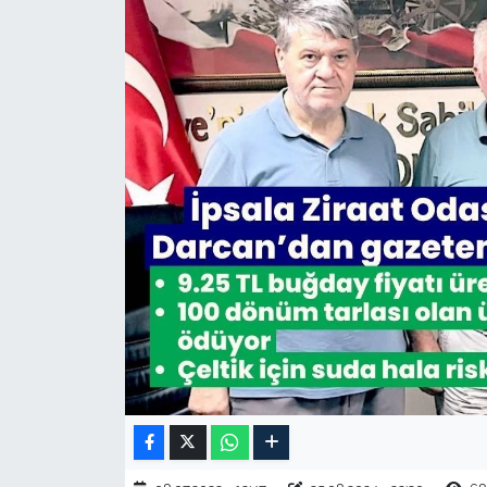
TARIM VE HAYVANCILIK
KÜLTÜR SANAT
RESMİ İLAN
SPOR
YAŞAM
EDİRNE
TEKİRDAĞ
KIRKLARELİ
ÇANAKKALE