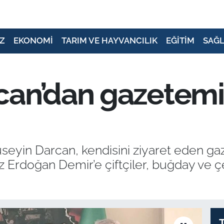
Z
EKONOMİ
TARIM VE HAYVANCILIK
EĞİTİM
SAĞL
can’dan gazetemi
üseyin Darcan, kendisini ziyaret eden ga
rdoğan Demir’e çiftçiler, buğday ve çelti