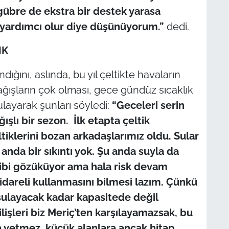
übre de ekstra bir destek yarasa
a yardımcı olur diye düşünüyorum.”
dedi.
IK
dığını, aslında, bu yıl çeltikte havaların
ışların çok olması, gece gündüz sıcaklık
layarak şunları söyledi:
“Geceleri serin
şlı bir sezon. İlk etapta çeltik
eltiklerini bozan arkadaşlarımız oldu. Sular
anda bir sıkıntı yok. Şu anda suyla da
gibi gözüküyor ama hala risk devam
idareli kullanmasını bilmesi lazım. Çünkü
sulayacak kadar kapasitede değil
lişleri biz Meriç’ten karşılayamazsak, bu
za yetmez, küçük alanlara ancak hitap