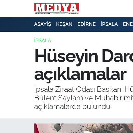
KEŞAN
ASAYİŞ
KEŞAN
EDİRNE
İPSALA
ENE
E-GAZETE
İPSALA
Hüseyin Dar
ASAYİŞ
açıklamalar
SİYASET
GÜNDEM
İpsala Ziraat Odası Başkanı H
Bülent Saylam ve Muhabirimiz E
EKONOMİ
açıklamalarda bulundu.
SAĞLIK
EĞİTİM