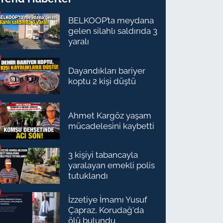
BELKOOP’ta meydana
gelen silahlı saldırıda 3
yaralı
Dayandıkları bariyer
koptu 2 kişi düştü
Ahmet Kargöz yaşam
mücadelesini kaybetti
3 kişiyi tabancayla
yaralayan emekli polis
tutuklandı
İzzetiye İmamı Yusuf
Çapraz, Korudağ'da
ölü bulundu