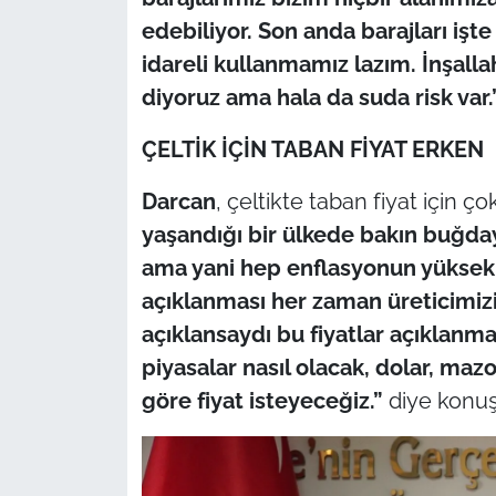
edebiliyor. Son anda barajları iş
idareli kullanmamız lazım. İnşallah
diyoruz ama hala da suda risk var.
ÇELTİK İÇİN TABAN FİYAT ERKEN
Darcan
, çeltikte taban fiyat için 
yaşandığı bir ülkede bakın buğday 
ama yani hep enflasyonun yüksek o
açıklanması her zaman üreticimizi 
açıklansaydı bu fiyatlar açıklan
piyasalar nasıl olacak, dolar, maz
göre fiyat isteyeceğiz.”
diye konuş