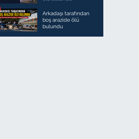
Arkadaşı tarafından
boş arazide ölü
bulundu