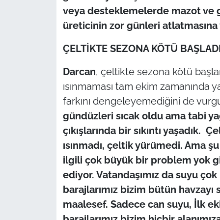
veya desteklemelerde mazot ve g
üreticinin zor günleri atlatmasın
ÇELTİKTE SEZONA KÖTÜ BAŞLAD
Darcan
, çeltikte sezona kötü başlan
ısınmaması tam ekim zamanında yağ
farkını dengeleyemediğini de vurgu
gündüzleri sıcak oldu ama tabi yağı
çıkışlarında bir sıkıntı yaşadık. Ç
ısınmadı, çeltik yürümedi. Ama şu 
ilgili çok büyük bir problem yok 
ediyor. Vatandaşımız da suyu çok 
barajlarımız bizim bütün havzayı 
maalesef. Sadece can suyu, İlk eki
barajlarımız bizim hiçbir alanımı