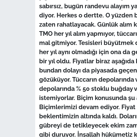
İş Dünyası
sabırsız, bugün randevu alayım 
diyor. Herkes o dertte. O yüzden b
Bilim Teknoloji
zaten rahatlayacak. Günlük alım k
TMO her yıl alım yapmıyor, tüccar
English News
mal gitmiyor. Tesisleri büyütme
Canlı Maç
her yıl aynı olmadığı için ona da
bir yıl oldu. Fiyatlar biraz aşağıda 
Finans
bundan dolayı da piyasada geçen
gözüküyor. Tüccarın depolarında v
Genel-A
depolarında % 50 stoklu buğday v
Gündem-Eğitim
istemiyorlar. Biçim konusunda şu
Biçimlerimizi devam ediyor. Fiyat
beklentimizin altında kaldı. Dolar
gübreyi de tetikleyecek ekim zaman
gibi duruyor. İnşallah hükümetiz k