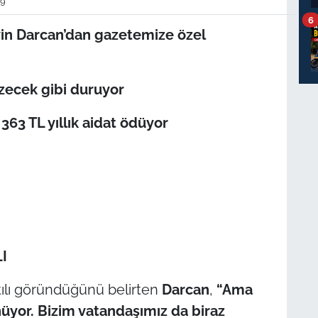
9
6
yin Darcan’dan gazetemize özel
üzecek gibi duruyor
363 TL yıllık aidat ödüyor
I
tılı göründüğünü belirten
Darcan
,
“Ama
nüyor. Bizim vatandaşımız da biraz