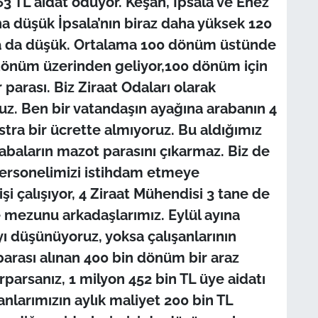
363 TL aidat ödüyor. Keşan, İpsala ve Enez
ha düşük İpsala’nın biraz daha yüksek 120
ha da düşük. Ortalama 100 dönüm üstünde
 dönüm üzerinden geliyor,100 dönüm için
 parası. Biz Ziraat Odaları olarak
uz. Ben bir vatandaşın ayağına arabanın 4
stra bir ücrette almıyoruz. Bu aldığımız
arabaların mazot parasını çıkarmaz. Biz de
personelimizi istihdam etmeye
şi çalışıyor, 4 Ziraat Mühendisi 3 tane de
e mezunu arkadaşlarımız. Eylül ayına
ı düşünüyoruz, yoksa çalışanlarının
parası alınan 400 bin dönüm bir araz
parsanız, 1 milyon 452 bin TL üye aidatı
nlarımızın aylık maliyet 200 bin TL