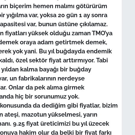
yarın biçerim hemen malımı götürürüm
ir yığılma var, yoksa 20 gün 1 ay sonra
apasitesi var, bunun üstüne çıkılamaz.
ın fiyatları yüksek olduğu zaman TMO’ya
k demek oraya adam getirtmek demek,
 gerek yok yani. Bu yıl buğdayda endemik
kaldı, özel sektör fiyat arttırmıyor. Tabi
 yıldan kalma bayağı bir buğday
ar, un fabrikalarının nerdeyse
ar. Onlar da pek alıma girmek
 anda hiç bir sorunumuz yok.
 konusunda da dediğim gibi fiyatlar, bizim
ın ateşi, mazotun yükselmesi, yarın
ı. 9.25 fiyat üreticimizi bu yıl üzecek
onuya hakim olur da belki bir fiyat farkı