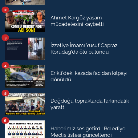
2
Ahmet Kargöz yaşam
mücadelesini kaybetti
3
İzzetiye İmamı Yusuf Çapraz,
Korudağ'da ölü bulundu
4
Erikli'deki kazada facidan kılpayı
dönüldü
5
Doğduğu topraklarda farkındalık
yarattı
6
Haberimiz ses getirdi: Belediye
Meclis listesi güncellendi