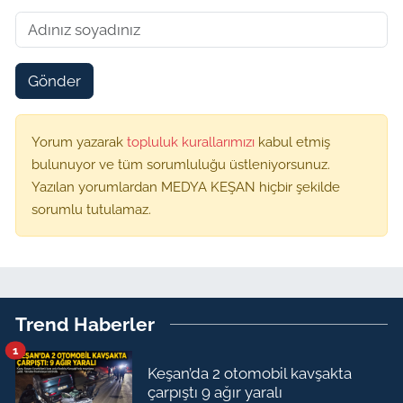
Gönder
Yorum yazarak
topluluk kurallarımızı
kabul etmiş
bulunuyor ve tüm sorumluluğu üstleniyorsunuz.
Yazılan yorumlardan MEDYA KEŞAN hiçbir şekilde
sorumlu tutulamaz.
Trend Haberler
1
Keşan’da 2 otomobil kavşakta
çarpıştı 9 ağır yaralı