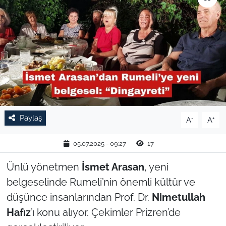
TARIM VE HAYVANCILIK
KÜLTÜR SANAT
RESMİ İLAN
SPOR
Paylaş
-
+
A
A
YAŞAM
05.07.2025 - 09:27
17
EDİRNE
Ünlü yönetmen
İsmet Arasan
, yeni
TEKİRDAĞ
belgeselinde Rumeli’nin önemli kültür ve
düşünce insanlarından Prof. Dr.
Nimetullah
KIRKLARELİ
Hafız
’ı konu alıyor. Çekimler Prizren’de
ÇANAKKALE