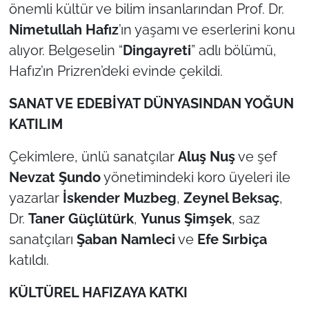
İş Dünyası
önemli kültür ve bilim insanlarından Prof. Dr.
Nimetullah Hafız
’ın yaşamı ve eserlerini konu
Bilim Teknoloji
alıyor. Belgeselin “
Dingayreti
” adlı bölümü,
Hafız’ın Prizren’deki evinde çekildi.
English News
SANAT VE EDEB
İYAT DÜNYASINDAN YOĞUN
Canlı Maç
KATILIM
Finans
Çekimlere, ünlü sanatçılar
Aluş Nuş
ve şef
Nevzat Şundo
yönetimindeki koro üyeleri ile
Genel-A
yazarlar
İskender Muzbeg
,
Zeynel Beksaç
,
Gündem-Eğitim
Dr.
Taner Güçlütürk
,
Yunus Şimşek
, saz
sanatçıları
Şaban Namleci
ve
Efe Sırbiça
katıldı.
KÜLTÜREL HAFIZAYA KATKI