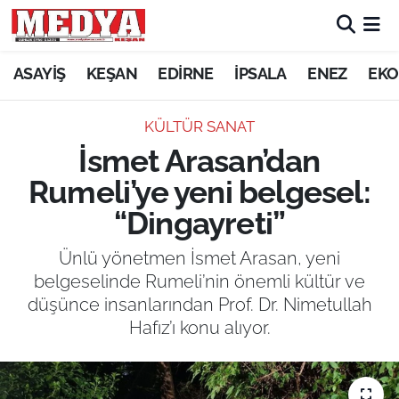
KEŞAN
ASAYİŞ
KEŞAN
EDİRNE
İPSALA
ENEZ
EKO
E-GAZETE
KÜLTÜR SANAT
İsmet Arasan’dan
ASAYİŞ
Rumeli’ye yeni belgesel:
SİYASET
“Dingayreti”
GÜNDEM
Ünlü yönetmen İsmet Arasan, yeni
belgeselinde Rumeli’nin önemli kültür ve
EKONOMİ
düşünce insanlarından Prof. Dr. Nimetullah
Hafız’ı konu alıyor.
SAĞLIK
EĞİTİM