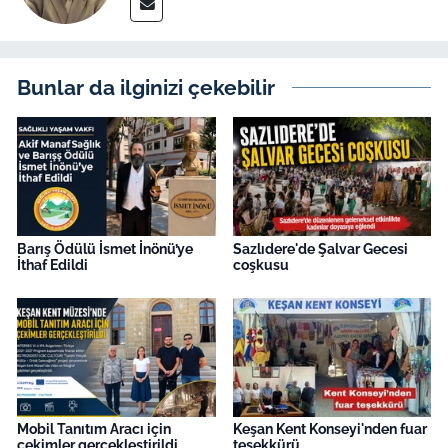
Bunlar da ilginizi çekebilir
Barış Ödülü İsmet İnönü’ye
Sazlıdere'de Şalvar Gecesi
İthaf Edildi
coşkusu
Mobil Tanıtım Aracı için
Keşan Kent Konseyi'nden fuar
çekimler gerçekleştirildi
teşekkürü