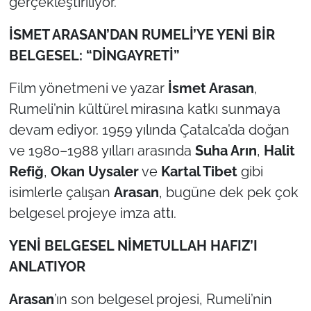
gerçekleştiriliyor.
TÜRKİYE
İSMET ARASAN’DAN RUMELİ’YE YENİ BİR
BELGESEL: “DİNGAYRETİ”
Bölge
Film yönetmeni ve yazar
İsmet Arasan
,
Güvenlik
Rumeli’nin kültürel mirasına katkı sunmaya
devam ediyor. 1959 yılında Çatalca’da doğan
Genel
ve 1980–1988 yılları arasında
Suha Arın
,
Halit
Refiğ
,
Okan Uysaler
ve
Kartal Tibet
gibi
Politika
isimlerle çalışan
Arasan
, bugüne dek pek çok
Flaş Haber
belgesel projeye imza attı.
YEN
İ BELGESEL NİMETULLAH HAFIZ’I
Dış Haberler
ANLATIYOR
Magazin
Arasan
’ın son belgesel projesi, Rumeli’nin