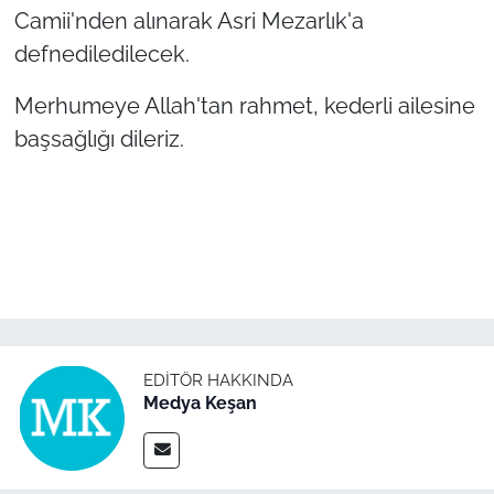
Camii'nden alınarak Asri Mezarlık'a
defnediledilecek.
TÜRKİYE
Merhumeye Allah'tan rahmet, kederli ailesine
Bölge
başsağlığı dileriz.
Güvenlik
Genel
Politika
Flaş Haber
EDITÖR HAKKINDA
Dış Haberler
Medya Keşan
Magazin