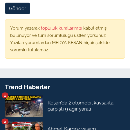
Gönder
Yorum yazarak
topluluk kurallarımızı
kabul etmiş
bulunuyor ve tüm sorumluluğu üstleniyorsunuz.
Yazılan yorumlardan MEDYA KEŞAN hiçbir şekilde
sorumlu tutulamaz.
Trend Haberler
1
Keşan’da 2 otomobil kavşakta
çarpıştı 9 ağır yaralı
2
Ahmet Kargöz yaşam