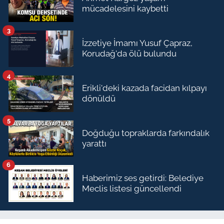
mücadelesini kaybetti
3
İzzetiye İmamı Yusuf Çapraz,
Korudağ'da ölü bulundu
4
Erikli'deki kazada facidan kılpayı
dönüldü
5
Doğduğu topraklarda farkındalık
yarattı
6
Haberimiz ses getirdi: Belediye
Meclis listesi güncellendi