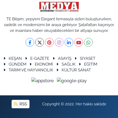
TE Bilişim, yepyeni Elegant temasıyla sizleri buluştururken,
sadelik ve modernizmi bir araya getiriyor. Şatafattan kaçınıyor
ve insanlara haber okuyabilecekleri bir altyapı sunuyor.
KEŞAN
E-GAZETE
ASAYİŞ
SİYASET
GÜNDEM
EKONOMİ
SAĞLIK
EĞİTİM
TARIM VE HAYVANCILIK
KÜLTÜR SANAT
RSS
Copyright © 2022. Her hakkı saklıdır.