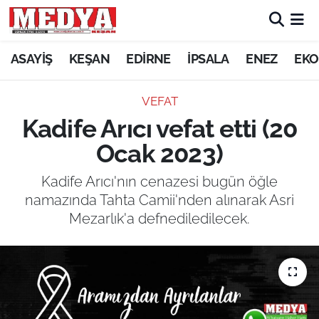
KEŞAN
ASAYİŞ
KEŞAN
EDİRNE
İPSALA
ENEZ
EKO
E-GAZETE
VEFAT
Kadife Arıcı vefat etti (20
ASAYİŞ
Ocak 2023)
SİYASET
Kadife Arıcı'nın cenazesi bugün öğle
namazında Tahta Camii'nden alınarak Asri
GÜNDEM
Mezarlık'a defnediledilecek.
EKONOMİ
SAĞLIK
EĞİTİM