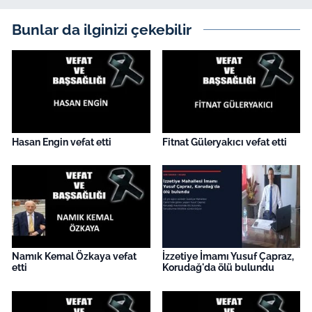
İş Dünyası
Bunlar da ilginizi çekebilir
Bilim Teknoloji
English News
Canlı Maç
Hasan Engin vefat etti
Fitnat Güleryakıcı vefat etti
Finans
Genel-A
Gündem-Eğitim
Namık Kemal Özkaya vefat
İzzetiye İmamı Yusuf Çapraz,
etti
Korudağ'da ölü bulundu