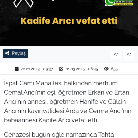
TARIM VE HAYVANCILIK
KÜLTÜR SANAT
RESMİ İLAN
Paylaş
-
+
A
A
SPOR
20.01.2023 - 09:37
01.03.2025 - 06:45
655
YAŞAM
İspat Cami Mahallesi halkından merhum
EDİRNE
Cemal Arıcı'nın eşi, öğretmen Erkan ve Ertan
Arıcı'nın annesi, öğretmen Hanife ve Gülçin
TEKİRDAĞ
Arıcı'nın kayınvalidesi Arda ve Cemre Arıcı'nın
babaannesi Kadife Arıcı vefat etti.
KIRKLARELİ
Cenazesi bugün öğle namazında Tahta
ÇANAKKALE