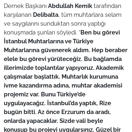
Dernek Başkanı
Abdullah Kemik
tarafından
TÜRKİYE
karşılanan
Delibalta
, tüm muhtarlara selam
ve saygılarını sunduktan sonra yaptığı
Bölge
konuşmada şunları söyledi. “
Ben bu görevi
İstanbul Muhtarlarına ve Türkiye
Güvenlik
Muhtarlarına güvenerek aldım. Hep beraber
elele bu görevi yürüteceğiz. Bu bağlamda
Genel
illerimizde toplantılar yapıyoruz. Akademik
Politika
çalışmalar başlattık. Muhtarlık kurumuna
ivme kazandırma adına, muhtar akademisi
Flaş Haber
projemiz var. Bunu Türkiye’de
uygulayacağız. İstanbul’da yaptık, Rize
Dış Haberler
bugün bitti. Az önce Erzurum da aradı,
Magazin
onlarda yapacaklar. Sizde vali beyle
konuşup bu projeyi uygularsınız. Güzel bir