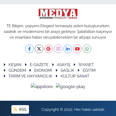
TE Bilişim, yepyeni Elegant temasıyla sizleri buluştururken,
sadelik ve modernizmi bir araya getiriyor. Şatafattan kaçınıyor
ve insanlara haber okuyabilecekleri bir altyapı sunuyor.
KEŞAN
E-GAZETE
ASAYİŞ
SİYASET
GÜNDEM
EKONOMİ
SAĞLIK
EĞİTİM
TARIM VE HAYVANCILIK
KÜLTÜR SANAT
RSS
Copyright © 2022. Her hakkı saklıdır.