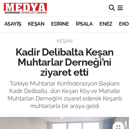
KEŞAN
ASAYİŞ
KEŞAN
EDİRNE
İPSALA
ENEZ
EKO
E-GAZETE
KEŞAN
Kadir Delibalta Keşan
ASAYİŞ
Muhtarlar Derneği’ni
SİYASET
ziyaret etti
GÜNDEM
Türkiye Muhtarlar Konfederasyon Başkanı
Kadir Delibalta, dün Keşan Köy ve Mahalle
EKONOMİ
Muhtarları Derneği’ni ziyaret ederek Keşanlı
muhtarlarla bir araya geldi
SAĞLIK
EĞİTİM