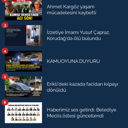
Ahmet Kargöz yaşam
mücadelesini kaybetti
3
İzzetiye İmamı Yusuf Çapraz,
Korudağ'da ölü bulundu
4
KAMUOYUNA DUYURU
5
Erikli'deki kazada facidan kılpayı
dönüldü
6
Haberimiz ses getirdi: Belediye
Meclis listesi güncellendi