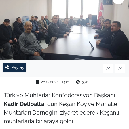
TARIM VE HAYVANCILIK
KÜLTÜR SANAT
RESMİ İLAN
SPOR
Paylaş
-
+
A
A
YAŞAM
28.12.2024 - 14:01
378
EDİRNE
Türkiye Muhtarlar Konfederasyon Başkanı
TEKİRDAĞ
Kadir Delibalta
, dün Keşan Köy ve Mahalle
Muhtarları Derneği’ni ziyaret ederek Keşanlı
KIRKLARELİ
muhtarlarla bir araya geldi.
ÇANAKKALE