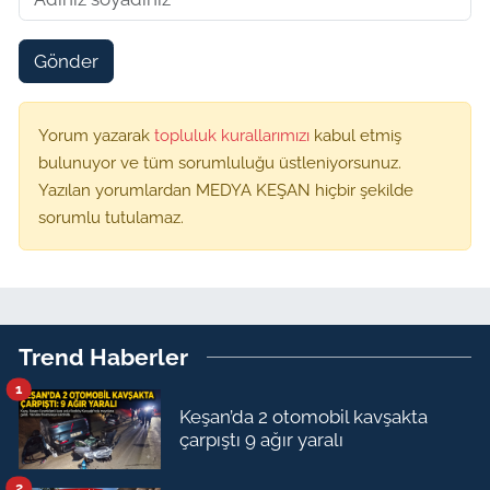
Gönder
Yorum yazarak
topluluk kurallarımızı
kabul etmiş
bulunuyor ve tüm sorumluluğu üstleniyorsunuz.
Yazılan yorumlardan MEDYA KEŞAN hiçbir şekilde
sorumlu tutulamaz.
Trend Haberler
1
Keşan’da 2 otomobil kavşakta
çarpıştı 9 ağır yaralı
2