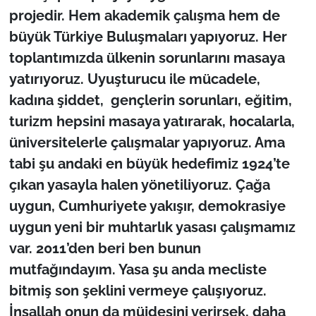
İş Dünyası
projedir. Hem akademik çalışma hem de
büyük Türkiye Buluşmaları yapıyoruz. Her
Bilim Teknoloji
toplantımızda ülkenin sorunlarını masaya
English News
yatırıyoruz. Uyuşturucu ile mücadele,
kadına şiddet, gençlerin sorunları, eğitim,
Canlı Maç
turizm hepsini masaya yatırarak, hocalarla,
üniversitelerle çalışmalar yapıyoruz. Ama
Finans
tabi şu andaki en büyük hedefimiz 1924’te
çıkan yasayla halen yönetiliyoruz. Çağa
Genel-A
uygun, Cumhuriyete yakışır, demokrasiye
Gündem-Eğitim
uygun yeni bir muhtarlık yasası çalışmamız
var. 2011’den beri ben bunun
mutfağındayım. Yasa şu anda mecliste
bitmiş son şeklini vermeye çalışıyoruz.
İnşallah onun da müjdesini verirsek, daha