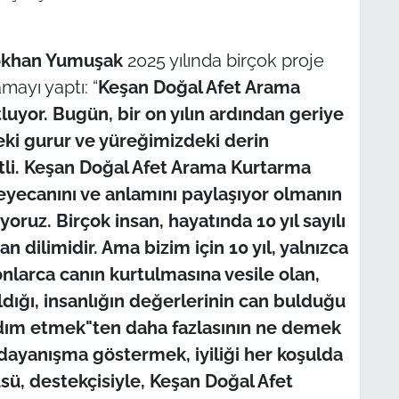
khan Yumuşak
2025 yılında birçok proje
mayı yaptı: “
Keşan Doğal Afet Arama
luyor. Bugün, bir on yılın ardından geriye
ki gurur ve yüreğimizdeki derin
li. Keşan Doğal Afet Arama Kurtarma
heyecanını ve anlamını paylaşıyor olmanın
yoruz. Birçok insan, hayatında 10 yıl sayılı
 dilimidir. Ama bizim için 10 yıl, yalnızca
 onlarca canın kurtulmasına vesile olan,
ıldığı, insanlığın değerlerinin can bulduğu
yardım etmek"ten daha fazlasının ne demek
 dayanışma göstermek, iyiliği her koşulda
sü, destekçisiyle, Keşan Doğal Afet