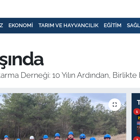
Z
EKONOMİ
TARIM VE HAYVANCILIK
EĞİTİM
SAĞL
şında
ma Derneği: 10 Yılın Ardından, Birlikte B
1
2