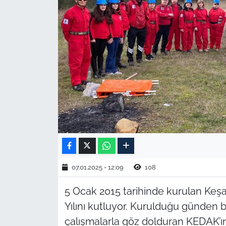
TARIM VE HAYVANCILIK
KÜLTÜR SANAT
RESMİ İLAN
SPOR
YAŞAM
EDİRNE
07.01.2025 - 12:09
108
TEKİRDAĞ
5 Ocak 2015 tarihinde kurulan Keş
KIRKLARELİ
Yılını kutluyor. Kurulduğu günden b
çalışmalarla göz dolduran KEDAK’
ÇANAKKALE