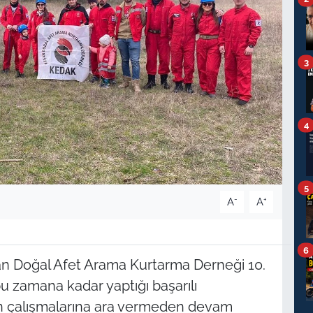
3
4
5
-
+
A
A
6
an Doğal Afet Arama Kurtarma Derneği 10.
u zamana kadar yaptığı başarılı
ın çalışmalarına ara vermeden devam