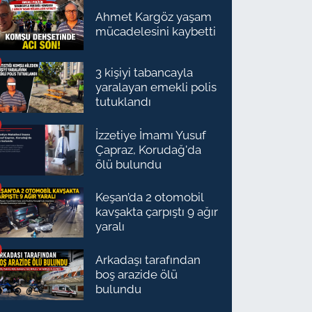
Ahmet Kargöz yaşam
mücadelesini kaybetti
3 kişiyi tabancayla
yaralayan emekli polis
tutuklandı
İzzetiye İmamı Yusuf
Çapraz, Korudağ'da
ölü bulundu
Keşan’da 2 otomobil
kavşakta çarpıştı 9 ağır
yaralı
Arkadaşı tarafından
boş arazide ölü
bulundu