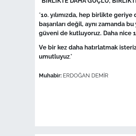
“BİRLİKTE DAHA GÜÇLÜ, BİRLİ
“
10. yılımızda, hep birlikte geri
başarıları değil, aynı zamanda bu
güveni de kutluyoruz. Daha nice 1
Ve bir kez daha hatırlatmak isteriz
umutluyuz
."
Muhabir:
ERDOĞAN DEMİR