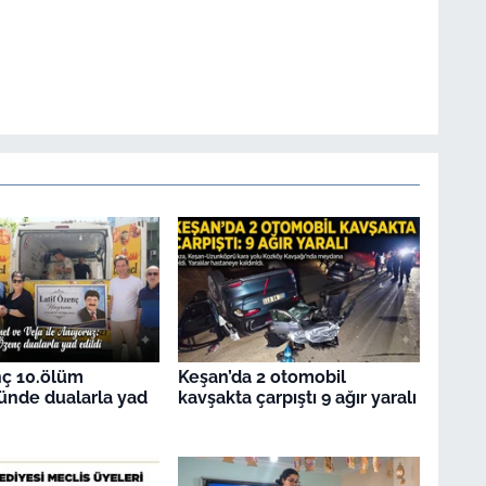
nç 10.ölüm
Keşan’da 2 otomobil
ünde dualarla yad
kavşakta çarpıştı 9 ağır yaralı