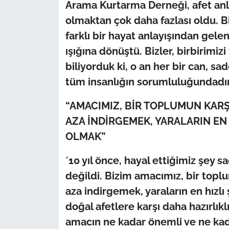
İş Dünyası
Arama Kurtarma Derneği, afet anl
olmaktan çok daha fazlası oldu. Biz,
Bilim Teknoloji
farklı bir hayat anlayışından gele
ışığına dönüştü. Bizler, birbirimi
English News
biliyorduk ki, o an her bir can, s
tüm insanlığın sorumluluğundadı
Canlı Maç
“AMACIMIZ, BİR TOPLUMUN KARŞI
Finans
AZA İNDİRGEMEK, YARALARIN EN 
Genel-A
OLMAK”
“
10 yıl önce, hayal ettiğimiz şey 
Gündem-Eğitim
değildi. Bizim amacımız, bir toplu
aza indirgemek, yaraların en hızlı
doğal afetlere karşı daha hazırlık
amacın ne kadar önemli ve ne kad