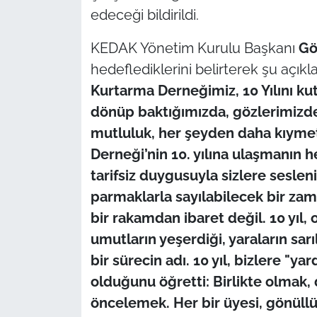
edeceği bildirildi.
TÜRKİYE
KEDAK Yönetim Kurulu Başkanı
Gö
hedeflediklerini belirterek şu açıkla
Bölge
Kurtarma Derneğimiz, 10 Yılını kut
Güvenlik
dönüp baktığımızda, gözlerimizde
mutluluk, her şeyden daha kıymet
Genel
Derneği’nin 10. yılına ulaşmanın 
tarifsiz duygusuyla sizlere sesleni
Politika
parmaklarla sayılabilecek bir zaman
Flaş Haber
bir rakamdan ibaret değil. 10 yıl,
umutların yeşerdiği, yaraların sar
Dış Haberler
bir sürecin adı. 10 yıl, bizlere "
olduğunu öğretti: Birlikte olmak,
Magazin
öncelemek. Her bir üyesi, gönüllü