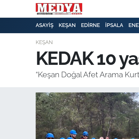
KEŞAN
ASAYİŞ
KEŞAN
EDİRNE
İPSALA
ENE
E-GAZETE
KEŞAN
KEDAK 10 ya
ASAYİŞ
SİYASET
“Keşan Doğal Afet Arama Kurtar
GÜNDEM
EKONOMİ
SAĞLIK
EĞİTİM