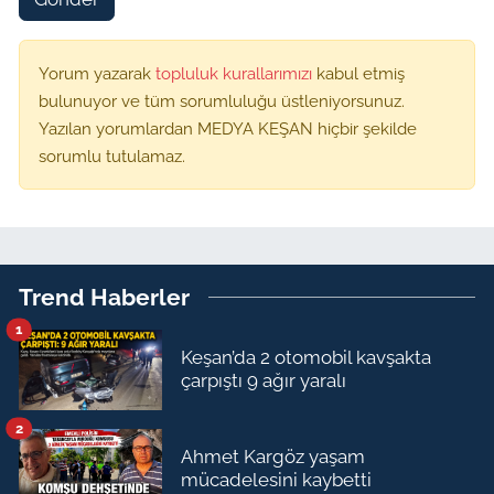
Yorum yazarak
topluluk kurallarımızı
kabul etmiş
bulunuyor ve tüm sorumluluğu üstleniyorsunuz.
Yazılan yorumlardan MEDYA KEŞAN hiçbir şekilde
sorumlu tutulamaz.
Trend Haberler
1
Keşan’da 2 otomobil kavşakta
çarpıştı 9 ağır yaralı
2
Ahmet Kargöz yaşam
mücadelesini kaybetti