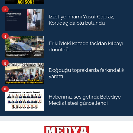
3
İzzetiye İmamı Yusuf Çapraz,
Korudağ'da ölü bulundu
4
Erikli'deki kazada facidan kılpayı
dönüldü
5
Doğduğu topraklarda farkındalık
yarattı
6
Haberimiz ses getirdi: Belediye
Meclis listesi güncellendi