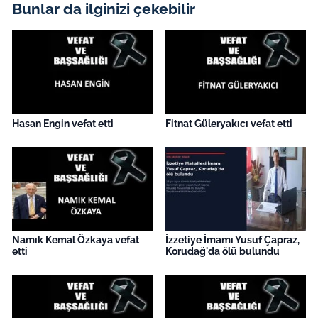
İş Dünyası
Bunlar da ilginizi çekebilir
Bilim Teknoloji
English News
Canlı Maç
Hasan Engin vefat etti
Fitnat Güleryakıcı vefat etti
Finans
Genel-A
Gündem-Eğitim
Namık Kemal Özkaya vefat
İzzetiye İmamı Yusuf Çapraz,
etti
Korudağ'da ölü bulundu