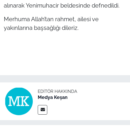
alınarak Yenimuhacir beldesinde defnedildi.
TÜRKİYE
Merhuma Allah’tan rahmet, ailesi ve
yakınlarına başsağlığı dileriz.
Bölge
Güvenlik
Genel
Politika
Flaş Haber
EDITÖR HAKKINDA
Medya Keşan
Dış Haberler
Magazin