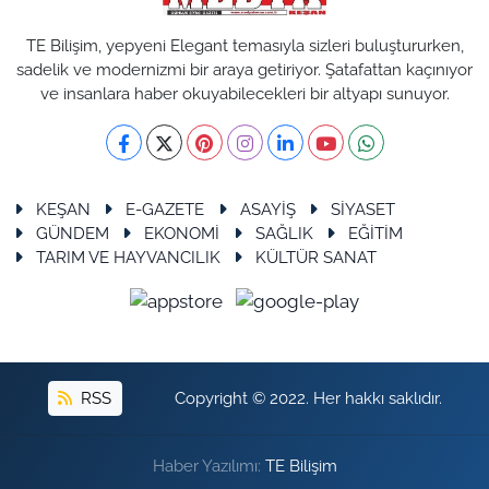
TE Bilişim, yepyeni Elegant temasıyla sizleri buluştururken,
sadelik ve modernizmi bir araya getiriyor. Şatafattan kaçınıyor
ve insanlara haber okuyabilecekleri bir altyapı sunuyor.
KEŞAN
E-GAZETE
ASAYİŞ
SİYASET
GÜNDEM
EKONOMİ
SAĞLIK
EĞİTİM
TARIM VE HAYVANCILIK
KÜLTÜR SANAT
RSS
Copyright © 2022. Her hakkı saklıdır.
Haber Yazılımı:
TE Bilişim