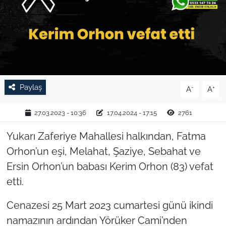
TARIM VE HAYVANCILIK
KÜLTÜR SANAT
RESMİ İLAN
Paylaş
-
+
A
A
SPOR
27.03.2023 - 10:36
17.04.2024 - 17:15
2761
YAŞAM
Yukarı Zaferiye Mahallesi halkından, Fatma
EDİRNE
Orhon’un eşi, Melahat, Şaziye, Sebahat ve
Ersin Orhon’un babası Kerim Orhon (83) vefat
TEKİRDAĞ
etti.
KIRKLARELİ
Cenazesi 25 Mart 2023 cumartesi günü ikindi
namazının ardından Yörüker Cami’nden
ÇANAKKALE