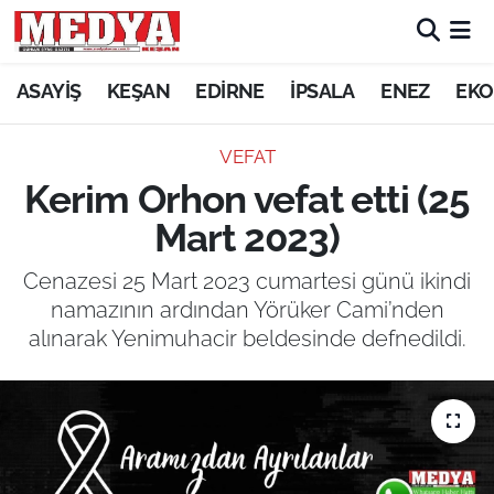
KEŞAN
ASAYİŞ
KEŞAN
EDİRNE
İPSALA
ENEZ
EKO
E-GAZETE
VEFAT
Kerim Orhon vefat etti (25
ASAYİŞ
Mart 2023)
SİYASET
Cenazesi 25 Mart 2023 cumartesi günü ikindi
namazının ardından Yörüker Cami’nden
GÜNDEM
alınarak Yenimuhacir beldesinde defnedildi.
EKONOMİ
SAĞLIK
EĞİTİM