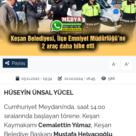
TARIM VE HAYVANCILIK
KÜLTÜR SANAT
RESMİ İLAN
SPOR
Paylaş
-
+
A
A
YAŞAM
05.11.2022 - 19:34
01.10.2024 - 16:45
586
EDİRNE
HÜSEYİN ÜNSAL YÜCEL
TEKİRDAĞ
Cumhuriyet Meydanı’nda, saat 14.00
sıralarında başlayan törene; Keşan
KIRKLARELİ
Kaymakamı
Cemalettin Yılmaz
, Keşan
Belediye Başkanı
Mustafa Helvacıoğlu
,
ÇANAKKALE