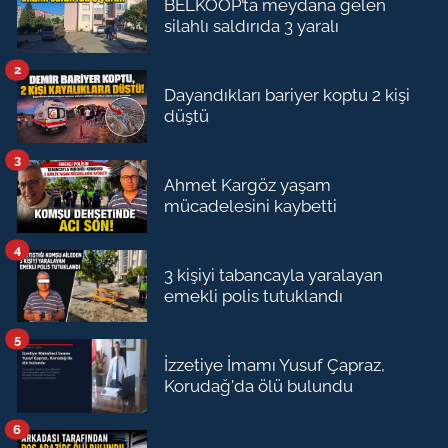
BELKOOP’ta meydana gelen
silahlı saldırıda 3 yaralı
2
Dayandıkları bariyer koptu 2 kişi
düştü
3
Ahmet Kargöz yaşam
mücadelesini kaybetti
4
3 kişiyi tabancayla yaralayan
emekli polis tutuklandı
5
İzzetiye İmamı Yusuf Çapraz,
Korudağ'da ölü bulundu
6