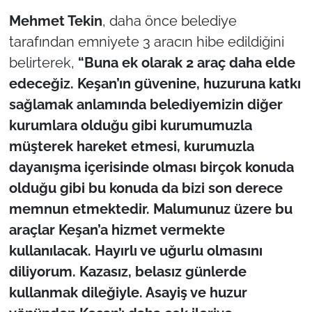
İş Dünyası
Mehmet Tekin
, daha önce belediye
tarafından emniyete 3 aracın hibe edildiğini
Bilim Teknoloji
belirterek,
“Buna ek olarak 2 araç daha elde
English News
edeceğiz. Keşan’ın güvenine, huzuruna katkı
sağlamak anlamında belediyemizin diğer
Canlı Maç
kurumlara olduğu gibi kurumumuzla
müşterek hareket etmesi, kurumuzla
Finans
dayanışma içerisinde olması birçok konuda
Genel-A
olduğu gibi bu konuda da bizi son derece
memnun etmektedir. Malumunuz üzere bu
Gündem-Eğitim
araçlar Keşan’a hizmet vermekte
kullanılacak. Hayırlı ve uğurlu olmasını
diliyorum. Kazasız, belasız günlerde
kullanmak dileğiyle. Asayiş ve huzur