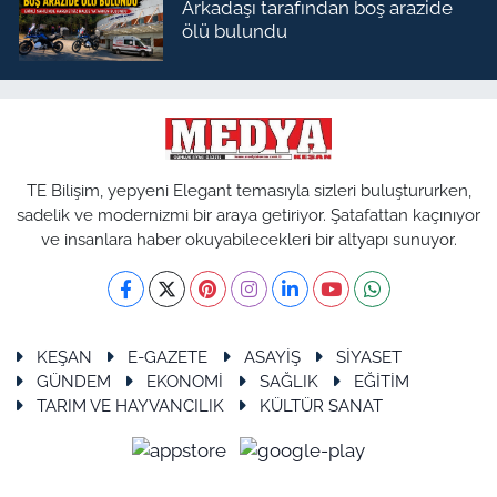
Arkadaşı tarafından boş arazide
ölü bulundu
TE Bilişim, yepyeni Elegant temasıyla sizleri buluştururken,
sadelik ve modernizmi bir araya getiriyor. Şatafattan kaçınıyor
ve insanlara haber okuyabilecekleri bir altyapı sunuyor.
KEŞAN
E-GAZETE
ASAYİŞ
SİYASET
GÜNDEM
EKONOMİ
SAĞLIK
EĞİTİM
TARIM VE HAYVANCILIK
KÜLTÜR SANAT