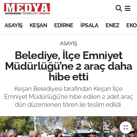
KEŞAN
ASAYİŞ
KEŞAN
EDİRNE
İPSALA
ENEZ
EKO
E-GAZETE
ASAYİŞ
Belediye, İlçe Emniyet
ASAYİŞ
Müdürlüğü’ne 2 araç daha
SİYASET
hibe etti
GÜNDEM
Keşan Belediyesi tarafından Keşan İlçe
Emniyet Müdürlüğü’ne hibe edilen 2 adet araç
EKONOMİ
dün düzenlenen tören ile teslim edildi.
SAĞLIK
EĞİTİM