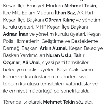
Keşan İlçe Emniyet Müdürü
Mehmet Tekin
,
TÜRKİYE
İlçe Milli Eğitim Müdürü
İlhan Saz
, AK Parti
Keşan İlçe Başkanı
Gürcan Kılınç
ve yönetim
Bölge
kurulu üyeleri, MHP Keşan İlçe Başkanı
Adnan İnan
ve yönetim kurulu üyeleri, Keşan
Güvenlik
Polis Hizmetlerini Geliştirme ve Destekleme
Genel
Derneği Başkanı
Arkın Altınal
, Keşan Belediye
Başkan Yardımcıları
Nuran Uslu
,
Tahir
Politika
Özçınar
,
Ali
Ünal
, siyasi parti temsilcileri,
belediye meclisi üyeleri, Keşan’daki kamu
Flaş Haber
kurum ve kuruluşlarının müdürleri, sivil
toplum kuruluşu temsilcileri, vatandaşlar ve
Dış Haberler
ile emniyet müdürlüğü personeli katıldı.
Magazin
Törende ilk olarak
Mehmet Tekin
söz aldı.