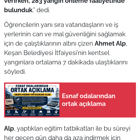
verirken, 283 yangın önleme faaliyetinde
bulunduk
.” dedi.
Öğrencilerin yanı sıra vatandaşların ve iş
yerlerinin can ve mal güvenliğini sağlamak
için de çalıştıklarının altını çizen
Ahmet Alp
,
Keşan Belediyesi İtfaiyesi’nin kentsel
yangınlara ortalama 7 dakikada ulaştıklarını
söyledi.
Esnaf odalarından
ortak açıklama
Alp
, yaptıkları eğitim tatbikatları ile bu süreyi
her geçen gün daha da aza indirmek için