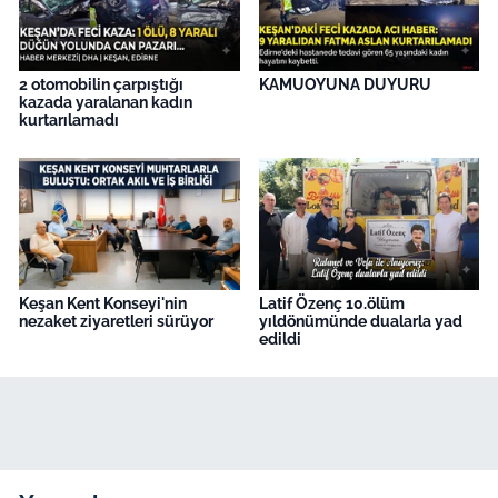
2 otomobilin çarpıştığı
KAMUOYUNA DUYURU
kazada yaralanan kadın
kurtarılamadı
Keşan Kent Konseyi'nin
Latif Özenç 10.ölüm
nezaket ziyaretleri sürüyor
yıldönümünde dualarla yad
edildi