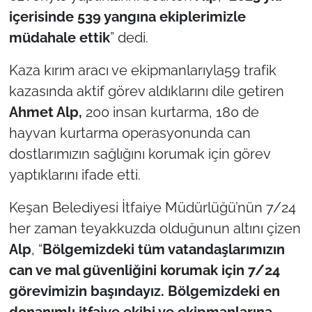
içerisinde 539 yangına ekiplerimizle
TÜRKİYE
müdahale ettik
” dedi.
Bölge
Kaza kırım aracı ve ekipmanlarıyla59 trafik
kazasında aktif görev aldıklarını dile getiren
Güvenlik
Ahmet Alp,
200 insan kurtarma, 180 de
hayvan kurtarma operasyonunda can
Genel
dostlarımızın sağlığını korumak için görev
yaptıklarını ifade etti.
Politika
Keşan Belediyesi İtfaiye Müdürlüğü’nün 7/24
Flaş Haber
her zaman teyakkuzda olduğunun altını çizen
Dış Haberler
Alp
, “
Bölgemizdeki tüm vatandaşlarımızın
can ve mal güvenliğini korumak için 7/24
Magazin
görevimizin başındayız. Bölgemizdeki en
donanımlı itfaiye ekibi ve ekipmanlarına