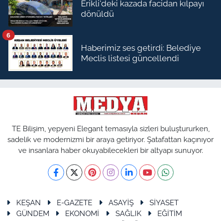
Erikli'deki kazada facidan kılpayı
dönüldü
6
Haberimiz ses getirdi: Belediye
Meclis listesi güncellendi
TE Bilişim, yepyeni Elegant temasıyla sizleri buluştururken,
sadelik ve modernizmi bir araya getiriyor. Şatafattan kaçınıyor
ve insanlara haber okuyabilecekleri bir altyapı sunuyor.
KEŞAN
E-GAZETE
ASAYİŞ
SİYASET
GÜNDEM
EKONOMİ
SAĞLIK
EĞİTİM