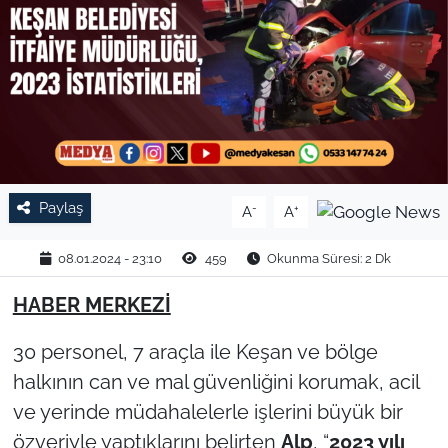
TARIM VE HAYVANCILIK
KÜLTÜR SANAT
RESMİ İLAN
SPOR
Paylaş
-
+
A
A
YAŞAM
08.01.2024 - 23:10
459
Okunma Süresi: 2 Dk
EDİRNE
HABER MERKEZİ
TEKİRDAĞ
30 personel, 7 araçla ile Keşan ve bölge
halkının can ve mal güvenliğini korumak, acil
KIRKLARELİ
ve yerinde müdahalelerle işlerini büyük bir
özveriyle yaptıklarını belirten
Alp
, “
2023 yılı
ÇANAKKALE