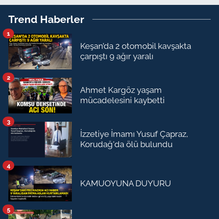
Trend Haberler
1
Keşan’da 2 otomobil kavşakta
çarpıştı 9 ağır yaralı
2
Ahmet Kargöz yaşam
mücadelesini kaybetti
3
İzzetiye İmamı Yusuf Çapraz,
Korudağ'da ölü bulundu
4
KAMUOYUNA DUYURU
5