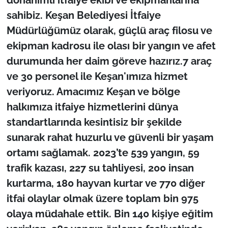
İş Dünyası
sahibiz. Keşan Belediyesi İtfaiye
Müdürlüğümüz olarak, güçlü araç filosu ve
Bilim Teknoloji
ekipman kadrosu ile olası bir yangın ve afet
English News
durumunda her daim göreve hazırız.7 araç
ve 30 personel ile Keşan'ımıza hizmet
Canlı Maç
veriyoruz. Amacımız Keşan ve bölge
halkımıza itfaiye hizmetlerini dünya
Finans
standartlarında kesintisiz bir şekilde
Genel-A
sunarak rahat huzurlu ve güvenli bir yaşam
ortamı sağlamak. 2023’te 539 yangın, 59
Gündem-Eğitim
trafik kazası, 227 su tahliyesi, 200 insan
kurtarma, 180 hayvan kurtar ve 770 diğer
itfai olaylar olmak üzere toplam bin 975
olaya müdahale ettik. Bin 140 kişiye eğitim