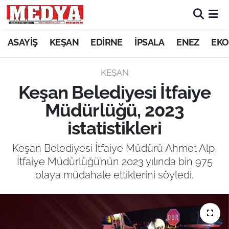
KEŞAN
ASAYİŞ
KEŞAN
EDİRNE
İPSALA
ENEZ
EKO
E-GAZETE
KEŞAN
Keşan Belediyesi İtfaiye
ASAYİŞ
Müdürlüğü, 2023
SİYASET
istatistikleri
GÜNDEM
Keşan Belediyesi İtfaiye Müdürü Ahmet Alp,
İtfaiye Müdürlüğü’nün 2023 yılında bin 975
EKONOMİ
olaya müdahale ettiklerini söyledi.
SAĞLIK
EĞİTİM