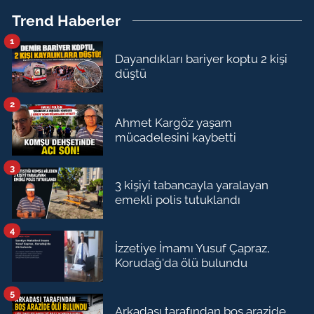
Trend Haberler
1
Dayandıkları bariyer koptu 2 kişi
düştü
2
Ahmet Kargöz yaşam
mücadelesini kaybetti
3
3 kişiyi tabancayla yaralayan
emekli polis tutuklandı
4
İzzetiye İmamı Yusuf Çapraz,
Korudağ'da ölü bulundu
5
Arkadaşı tarafından boş arazide