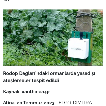
***
İş Dünyası
Bilim Teknoloji
English News
Canlı Maç
Finans
Genel-A
Rodop Dağları'ndaki ormanlarda yasadışı
Gündem-Eğitim
ateşlemeler tespit edildi
Kaynak: xanthinea.gr
Atina, 20 Temmuz 2023
- ELGO-DIMITRA