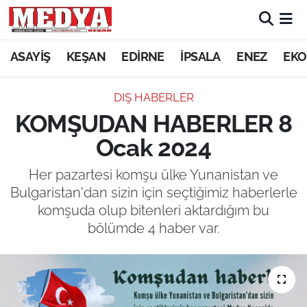
KEŞAN
ASAYİŞ
KEŞAN
EDİRNE
İPSALA
ENEZ
EKO
E-GAZETE
DIŞ HABERLER
KOMŞUDAN HABERLER 8
ASAYİŞ
Ocak 2024
SİYASET
Her pazartesi komşu ülke Yunanistan ve
Bulgaristan'dan sizin için seçtiğimiz haberlerle
GÜNDEM
komşuda olup bitenleri aktardığım bu
bölümde 4 haber var.
EKONOMİ
SAĞLIK
EĞİTİM