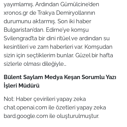
yayımlamış. Ardından Gümülcine’den
xronos.gr de Trakya Demiryollarının
TÜRKİYE
durumunu aktarmış. Son iki haber
Bölge
Bulgaristan’dan. Edirne’ye komşu
Svilengrad’ta bir dini ritüel ve ardından su
Güvenlik
kesintileri ve zam haberleri var. Komşudan
sizin için seçtiklerim bunlar. Güzel bir hafta
Genel
sizlerle olması dileğiyle…
Politika
Bülent Saylam Medya Keşan Sorumlu Yazı
İşleri Müdürü
Flaş Haber
Not: Haber çevirileri yapay zeka
Dış Haberler
chat.openai.com ile özetleri yapay zeka
Magazin
bard.google.com ile oluşturulmuştur.