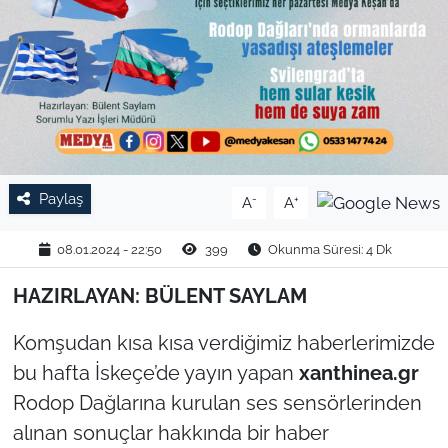
TARIM VE HAYVANCILIK
KÜLTÜR SANAT
RESMİ İLAN
SPOR
Paylaş
-
+
A
A
YAŞAM
08.01.2024 - 22:50
399
Okunma Süresi: 4 Dk
EDİRNE
HAZIRLAYAN: BÜLENT SAYLAM
Komşudan kısa kısa verdiğimiz haberlerimizde
TEKİRDAĞ
bu hafta İskeçe’de yayın yapan
xanthinea.gr
KIRKLARELİ
Rodop Dağlarına kurulan ses sensörlerinden
alınan sonuçlar hakkında bir haber
ÇANAKKALE