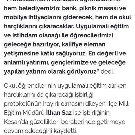
İş Dünyası
hem belediyemizin; bank, piknik masası ve
mobilya ihtiyaçlarını giderecek, hem de okul
Bilim Teknoloji
harçlıklarını çıkaracaklar. Uygulamalı eğitim
English News
ve istihdam olanağı ile öğrencilerimizi
geleceğe hazırlıyor, kalifiye eleman
Canlı Maç
yetişmesine katkı sağlıyoruz. En değerli ve
anlamlı yatırımı, gençlerimize ve geleceğe
Finans
yapılan yatırım olarak görüyoruz”
dedi.
Genel-A
Okul öğrencilerinin uygulamalı eğitim alırken
harçlıklarını da çıkaracağı işbirliği
Gündem-Eğitim
protokolünün hayırlı olmasını dileyen İlçe Milli
Eğitim Müdürü
İlhan Saz
ise işbirliğinin
Keşan’da güzellikleri beraberinde getirmeye
devam edeceğini kaydetti.