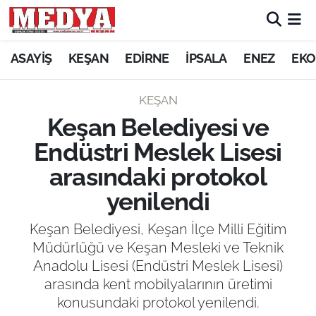
KEŞAN
ASAYİŞ
KEŞAN
EDİRNE
İPSALA
ENEZ
EKO
E-GAZETE
KEŞAN
Keşan Belediyesi ve
ASAYİŞ
Endüstri Meslek Lisesi
SİYASET
arasındaki protokol
yenilendi
GÜNDEM
Keşan Belediyesi, Keşan İlçe Milli Eğitim
EKONOMİ
Müdürlüğü ve Keşan Mesleki ve Teknik
Anadolu Lisesi (Endüstri Meslek Lisesi)
SAĞLIK
arasında kent mobilyalarının üretimi
konusundaki protokol yenilendi.
EĞİTİM