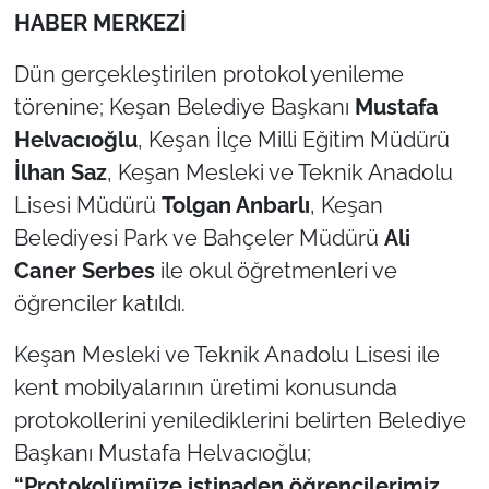
HABER MERKEZİ
TÜRKİYE
Dün gerçekleştirilen protokol yenileme
törenine; Keşan Belediye Başkanı
Mustafa
Bölge
Helvacıoğlu
, Keşan İlçe Milli Eğitim Müdürü
Güvenlik
İlhan Saz
, Keşan Mesleki ve Teknik Anadolu
Lisesi Müdürü
Tolgan Anbarlı
, Keşan
Genel
Belediyesi Park ve Bahçeler Müdürü
Ali
Caner Serbes
ile okul öğretmenleri ve
Politika
öğrenciler katıldı.
Flaş Haber
Keşan Mesleki ve Teknik Anadolu Lisesi ile
kent mobilyalarının üretimi konusunda
Dış Haberler
protokollerini yenilediklerini belirten Belediye
Magazin
Başkanı Mustafa Helvacıoğlu;
“Protokolümüze istinaden öğrencilerimiz