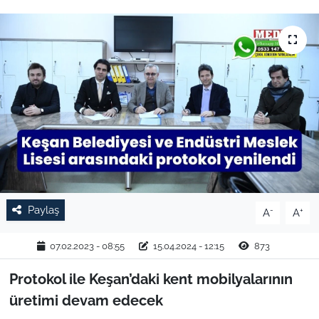
TARIM VE HAYVANCILIK
KÜLTÜR SANAT
RESMİ İLAN
SPOR
YAŞAM
EDİRNE
Paylaş
-
+
A
A
TEKİRDAĞ
07.02.2023 - 08:55
15.04.2024 - 12:15
873
Protokol ile Keşan’daki kent mobilyalarının
KIRKLARELİ
üretimi devam edecek
ÇANAKKALE