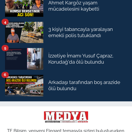
Ahmet Kargöz yaşam
mücadelesini kaybetti
4
3 kişiyi tabancayla yaralayan
emekli polis tutuklandı
5
İzzetiye İmamı Yusuf Çapraz,
Korudağ'da ölü bulundu
6
Arkadaşı tarafından boş arazide
ölü bulundu
TE Bilişim, yepyeni Elegant temasıyla sizleri buluştururken,