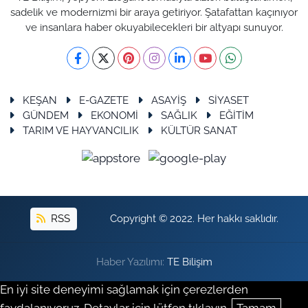
sadelik ve modernizmi bir araya getiriyor. Şatafattan kaçınıyor
ve insanlara haber okuyabilecekleri bir altyapı sunuyor.
KEŞAN
E-GAZETE
ASAYİŞ
SİYASET
GÜNDEM
EKONOMİ
SAĞLIK
EĞİTİM
TARIM VE HAYVANCILIK
KÜLTÜR SANAT
RSS
Copyright © 2022. Her hakkı saklıdır.
Haber Yazılımı:
TE Bilişim
En iyi site deneyimi sağlamak için çerezlerden
faydalanıyoruz. Detaylar için lütfen tıklayın.
Tamam