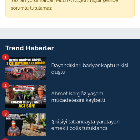
Yazılan yorumlardan MEDYA KEŞAN hiçbir şekilde
sorumlu tutulamaz.
Trend Haberler
1
Dayandıkları bariyer koptu 2 kişi
düştü
2
Ahmet Kargöz yaşam
mücadelesini kaybetti
3
3 kişiyi tabancayla yaralayan
emekli polis tutuklandı