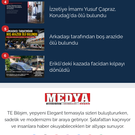
4
İzzetiye İmamı Yusuf Çapraz,
Korudağ'da ölü bulundu
5
Arkadaşı tarafından boş arazide
ölü bulundu
6
Erikli'deki kazada facidan kılpayı
dönüldü
TE Bilişim, yepyeni Elegant temasıyla sizleri buluştururken,
sadelik ve modernizmi bir araya getiriyor. Şatafattan kaçınıyor
ve insanlara haber okuyabilecekleri bir altyapı sunuyor.