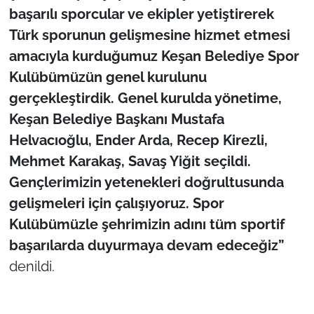
başarılı sporcular ve ekipler yetiştirerek
TÜRKİYE
Türk sporunun gelişmesine hizmet etmesi
amacıyla kurduğumuz Keşan Belediye Spor
Bölge
Kulübümüzün genel kurulunu
gerçekleştirdik. Genel kurulda yönetime,
Güvenlik
Keşan Belediye Başkanı Mustafa
Helvacıoğlu, Ender Arda, Recep Kirezli,
Genel
Mehmet Karakaş, Savaş Yiğit seçildi.
Politika
Gençlerimizin yetenekleri doğrultusunda
gelişmeleri için çalışıyoruz. Spor
Flaş Haber
Kulübümüzle şehrimizin adını tüm sportif
başarılarda duyurmaya devam edeceğiz”
Dış Haberler
denildi.
Magazin