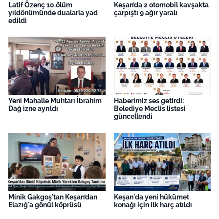
Latif Özenç 10.ölüm
Keşan’da 2 otomobil kavşakta
yıldönümünde dualarla yad
çarpıştı 9 ağır yaralı
edildi
Yeni Mahalle Muhtarı İbrahim
Haberimiz ses getirdi:
Dağ izne ayrıldı
Belediye Meclis listesi
güncellendi
Minik Gakgoş'tan Keşan’dan
Keşan'da yeni hükümet
Elazığ'a gönül köprüsü
konağı için ilk harç atıldı