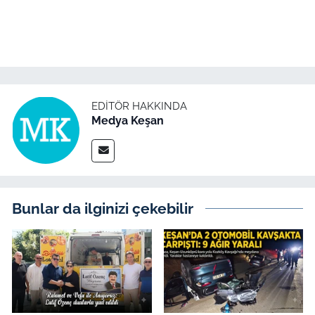
İş Dünyası
Bilim Teknoloji
English News
EDITÖR HAKKINDA
Canlı Maç
Medya Keşan
Finans
Genel-A
Bunlar da ilginizi çekebilir
Gündem-Eğitim