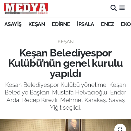
KEŞAN
ASAYİŞ
KEŞAN
EDİRNE
İPSALA
ENEZ
EKO
E-GAZETE
KEŞAN
Keşan Belediyespor
ASAYİŞ
Kulübü’nün genel kurulu
SİYASET
yapıldı
GÜNDEM
Keşan Belediyespor Kulübü yönetime, Keşan
Belediye Başkanı Mustafa Helvacıoğlu, Ender
EKONOMİ
Arda, Recep Kirezli, Mehmet Karakaş, Savaş
Yiğit seçildi.
SAĞLIK
EĞİTİM