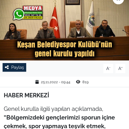
TARIM VE HAYVANCILIK
KÜLTÜR SANAT
RESMİ İLAN
SPOR
Paylaş
-
+
A
A
YAŞAM
25.11.2022 - 09:44
819
EDİRNE
HABER MERKEZİ
TEKİRDAĞ
Genel kurulla ilgili yapılan açıklamada,
KIRKLARELİ
“Bölgemizdeki gençlerimizi sporun içine
çekmek, spor yapmaya teşvik etmek,
ÇANAKKALE