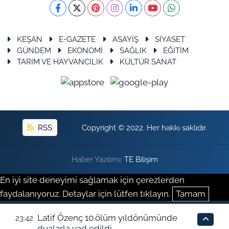
KEŞAN
E-GAZETE
ASAYİŞ
SİYASET
GÜNDEM
EKONOMİ
SAĞLIK
EĞİTİM
TARIM VE HAYVANCILIK
KÜLTÜR SANAT
RSS
Copyright © 2022. Her hakkı saklıdır.
Haber Yazılımı:
TE Bilişim
En iyi site deneyimi sağlamak için çerezlerden
faydalanıyoruz. Detaylar için lütfen tıklayın.
Tamam
Latif Özenç 10.ölüm yıldönümünde
23:42
dualarla yad edildi