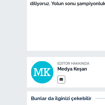
İş Dünyası
diliyoruz. Yolun sonu şampiyonluk
Bilim Teknoloji
English News
Canlı Maç
Finans
Genel-A
EDITÖR HAKKINDA
Medya Keşan
Gündem-Eğitim
Bunlar da ilginizi çekebilir