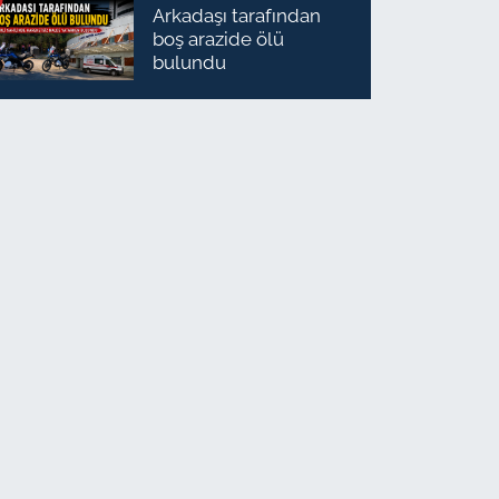
Arkadaşı tarafından
boş arazide ölü
bulundu