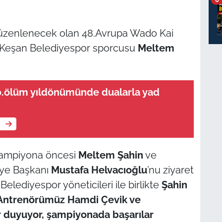
 düzenlenecek olan 48.Avrupa Wado Kai
, Keşan Belediyespor sporcusu
Meltem
0.ölüm yıldönümünde dualarla yad
e
 şampiyona öncesi
Meltem Şahin
ve
iye Başkanı
Mustafa
Helvacıoğlu
’nu ziyaret
elediyespor yöneticileri ile birlikte
Şahin
Antrenörümüz Hamdi Çevik ve
 duyuyor, şampiyonada başarılar