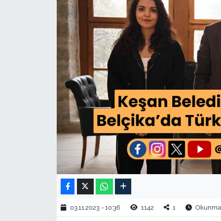
TARIM VE HAYVANCILIK
KÜLTÜR SANAT
RESMİ İLAN
SPOR
YAŞAM
EDİRNE
TEKİRDAĞ
KIRKLARELİ
03.11.2023 - 10:36
1142
1
Okunma S
ÇANAKKALE