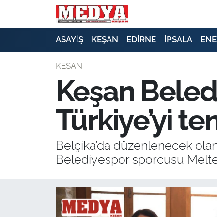
KEŞAN
ASAYİŞ
KEŞAN
EDİRNE
İPSALA
ENE
E-GAZETE
KEŞAN
Keşan Beledi
ASAYİŞ
Türkiye’yi t
SİYASET
GÜNDEM
Belçika’da düzenlenecek olan
Belediyespor sporcusu Melte
EKONOMİ
SAĞLIK
EĞİTİM