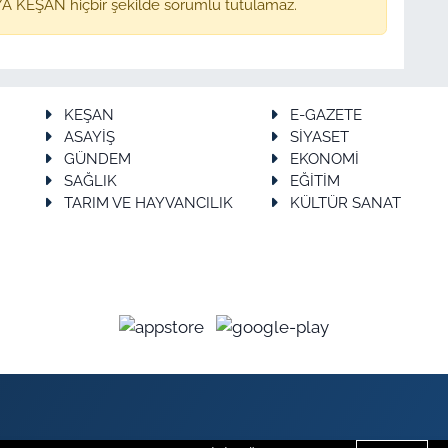
A KEŞAN hiçbir şekilde sorumlu tutulamaz.
KEŞAN
E-GAZETE
ASAYİŞ
SİYASET
GÜNDEM
EKONOMİ
SAĞLIK
EĞİTİM
TARIM VE HAYVANCILIK
KÜLTÜR SANAT