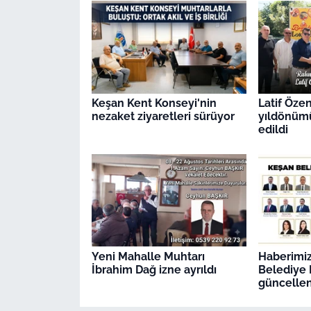
Keşan Kent Konseyi'nin
Latif Öze
nezaket ziyaretleri sürüyor
yıldönüm
edildi
Yeni Mahalle Muhtarı
Haberimiz 
İbrahim Dağ izne ayrıldı
Belediye M
güncellen