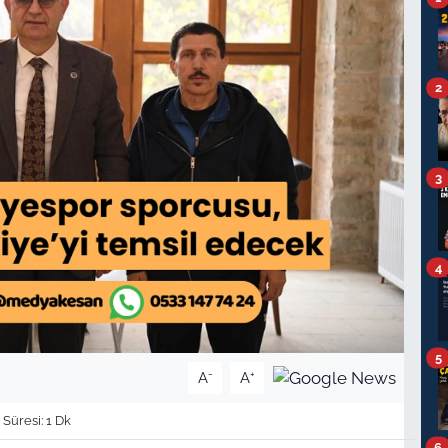
2
3
4
5
-
+
A
A
üresi: 1 Dk
6