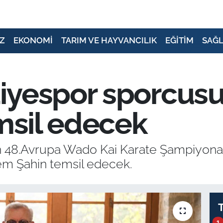
Z
EKONOMİ
TARIM VE HAYVANCILIK
EĞİTİM
SAĞL
yespor sporcusu,
emsil edecek
 48.Avrupa Wado Kai Karate Şampiyonası
m Şahin temsil edecek.
1