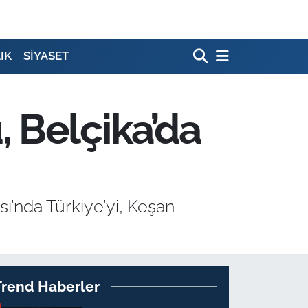
IK
SİYASET
 Belçika’da
’nda Türkiye’yi, Keşan
Trend Haberler