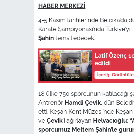
HABER MERKEZİ
TÜRKİYE
4-5 Kasım tarihlerinde Belçika’da
Karate Şampiyonası’nda Türkiye’yi
Bölge
Şahin
temsil edecek.
Güvenlik
Latif Özenç 1
Genel
edildi
Politika
İçeriği Görüntül
Flaş Haber
18 ülke 750 sporcunun katılacağı
Antrenör
Hamdi Çevik
, dün Beled
Dış Haberler
etti. Keşan Kent Müzesi’nde Keşan B
ve
Çevik
’i ağırlayan
Helvacıoğlu
;
“
Magazin
sporcumuz Meltem Şahin’le gurur