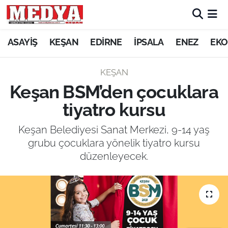
KEŞAN
ASAYİŞ
KEŞAN
EDİRNE
İPSALA
ENEZ
EKO
E-GAZETE
KEŞAN
Keşan BSM’den çocuklara
ASAYİŞ
tiyatro kursu
SİYASET
Keşan Belediyesi Sanat Merkezi, 9-14 yaş
grubu çocuklara yönelik tiyatro kursu
GÜNDEM
düzenleyecek.
EKONOMİ
SAĞLIK
EĞİTİM