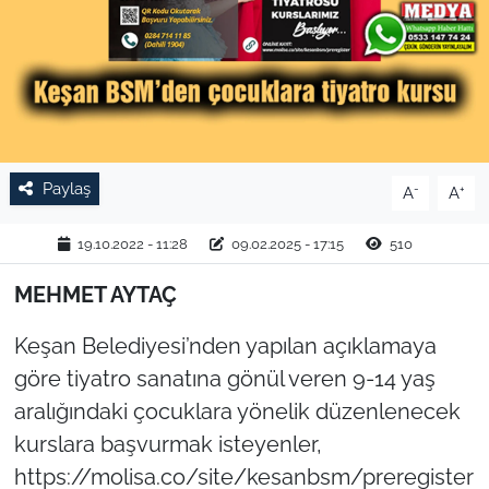
TARIM VE HAYVANCILIK
KÜLTÜR SANAT
RESMİ İLAN
Paylaş
-
+
A
A
SPOR
19.10.2022 - 11:28
09.02.2025 - 17:15
510
YAŞAM
MEHMET AYTAÇ
EDİRNE
Keşan Belediyesi’nden yapılan açıklamaya
TEKİRDAĞ
göre tiyatro sanatına gönül veren 9-14 yaş
aralığındaki çocuklara yönelik düzenlenecek
KIRKLARELİ
kurslara başvurmak isteyenler,
https://molisa.co/site/kesanbsm/preregister
ÇANAKKALE