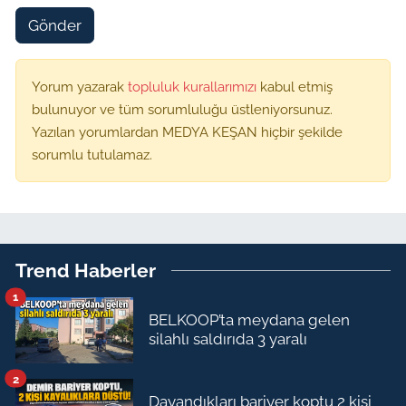
Gönder
Yorum yazarak
topluluk kurallarımızı
kabul etmiş
bulunuyor ve tüm sorumluluğu üstleniyorsunuz.
Yazılan yorumlardan MEDYA KEŞAN hiçbir şekilde
sorumlu tutulamaz.
Trend Haberler
1
BELKOOP’ta meydana gelen
silahlı saldırıda 3 yaralı
2
Dayandıkları bariyer koptu 2 kişi