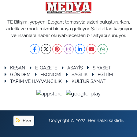
TE Bilişim, yepyeni Elegant temasıyla sizleri buluştururken,
sadelik ve modernizmi bir araya getiriyor. Şatafattan kaçınıyor
ve insanlara haber okuyabilecekleri bir altyapı sunuyor.
KEŞAN
E-GAZETE
ASAYİŞ
SİYASET
GÜNDEM
EKONOMİ
SAĞLIK
EĞİTİM
TARIM VE HAYVANCILIK
KÜLTÜR SANAT
RSS
Copyright © 2022. Her hakkı saklıdır.