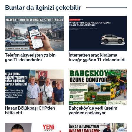
İş Dünyası
Bunlar da ilginizi çekebilir
Bilim Teknoloji
English News
Canlı Maç
Telefon alışverişten 72 bin
İnternetten araç kiralama
900 TL dolandırıldı
tuzağı: 59.600 TL dolandırıldı
Finans
Genel-A
Gündem-Eğitim
Hasan Bölükbaşı CHP’den
Bahçeköy'de yerli üretim
istifa etti
yeniden canlanıyor