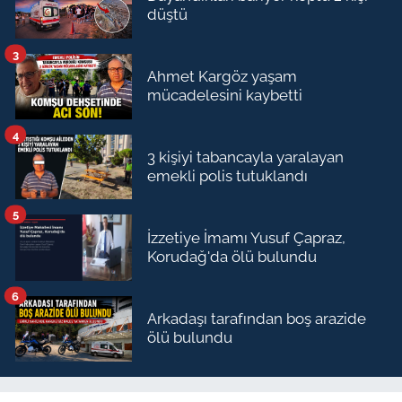
düştü
3
Ahmet Kargöz yaşam
mücadelesini kaybetti
4
3 kişiyi tabancayla yaralayan
emekli polis tutuklandı
5
İzzetiye İmamı Yusuf Çapraz,
Korudağ'da ölü bulundu
6
Arkadaşı tarafından boş arazide
ölü bulundu