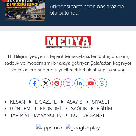
Arkadaşı tarafından boş arazide
ölü bulundu
TE Bilişim, yepyeni Elegant temasıyla sizleri buluştururken,
sadelik ve modernizmi bir araya getiriyor. Şatafattan kaçınıyor
ve insanlara haber okuyabilecekleri bir altyapı sunuyor.
KEŞAN
E-GAZETE
ASAYİŞ
SİYASET
GÜNDEM
EKONOMİ
SAĞLIK
EĞİTİM
TARIM VE HAYVANCILIK
KÜLTÜR SANAT