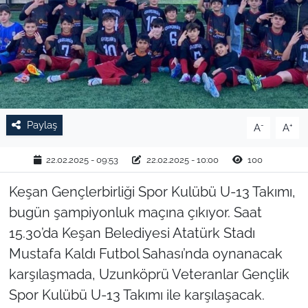
TARIM VE HAYVANCILIK
KÜLTÜR SANAT
RESMİ İLAN
Paylaş
-
+
A
A
SPOR
22.02.2025 - 09:53
22.02.2025 - 10:00
100
YAŞAM
Keşan Gençlerbirliği Spor Kulübü U-13 Takımı,
EDİRNE
bugün şampiyonluk maçına çıkıyor. Saat
15.30’da Keşan Belediyesi Atatürk Stadı
TEKİRDAĞ
Mustafa Kaldı Futbol Sahası’nda oynanacak
KIRKLARELİ
karşılaşmada, Uzunköprü Veteranlar Gençlik
Spor Kulübü U-13 Takımı ile karşılaşacak.
ÇANAKKALE