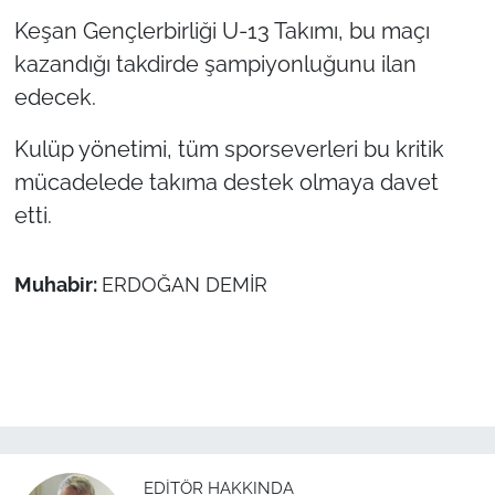
Keşan Gençlerbirliği U-13 Takımı, bu maçı
TÜRKİYE
kazandığı takdirde şampiyonluğunu ilan
edecek.
Bölge
Kulüp yönetimi, tüm sporseverleri bu kritik
Güvenlik
mücadelede takıma destek olmaya davet
etti.
Genel
Politika
Muhabir:
ERDOĞAN DEMİR
Flaş Haber
Dış Haberler
Magazin
EDITÖR HAKKINDA