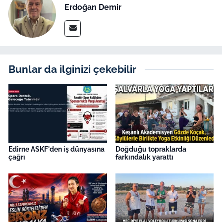
İş Dünyası
Erdoğan Demir
Bilim Teknoloji
English News
Bunlar da ilginizi çekebilir
Canlı Maç
Finans
Genel-A
Edirne ASKF'den iş dünyasına
Doğduğu topraklarda
Gündem-Eğitim
çağrı
farkındalık yarattı