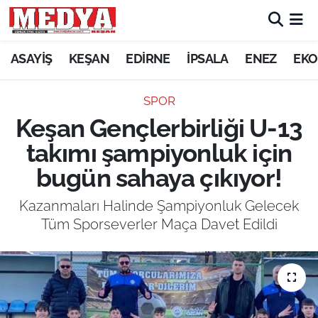
KEŞAN
ASAYİŞ
KEŞAN
EDİRNE
İPSALA
ENEZ
EKO
E-GAZETE
SPOR
Keşan Gençlerbirliği U-13
ASAYİŞ
takımı şampiyonluk için
SİYASET
bugün sahaya çıkıyor!
GÜNDEM
Kazanmaları Halinde Şampiyonluk Gelecek
Tüm Sporseverler Maça Davet Edildi
EKONOMİ
SAĞLIK
EĞİTİM