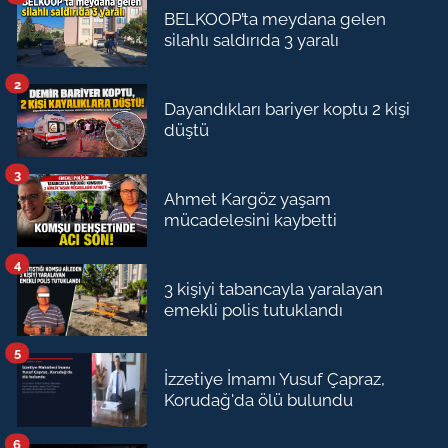
BELKOOP’ta meydana gelen
silahlı saldırıda 3 yaralı
2
Dayandıkları bariyer koptu 2 kişi
düştü
3
Ahmet Kargöz yaşam
mücadelesini kaybetti
4
3 kişiyi tabancayla yaralayan
emekli polis tutuklandı
5
İzzetiye İmamı Yusuf Çapraz,
Korudağ'da ölü bulundu
6