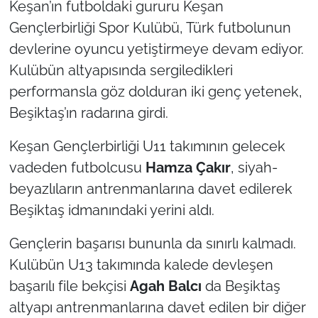
Keşan’ın futboldaki gururu Keşan
Gençlerbirliği Spor Kulübü, Türk futbolunun
TÜRKİYE
devlerine oyuncu yetiştirmeye devam ediyor.
Kulübün altyapısında sergiledikleri
Bölge
performansla göz dolduran iki genç yetenek,
Güvenlik
Beşiktaş’ın radarına girdi.
Genel
Keşan Gençlerbirliği U11 takımının gelecek
vadeden futbolcusu
Hamza Çakır
, siyah-
Politika
beyazlıların antrenmanlarına davet edilerek
Beşiktaş idmanındaki yerini aldı.
Flaş Haber
Gençlerin başarısı bununla da sınırlı kalmadı.
Dış Haberler
Kulübün U13 takımında kalede devleşen
başarılı file bekçisi
Agah Balcı
da Beşiktaş
Magazin
altyapı antrenmanlarına davet edilen bir diğer