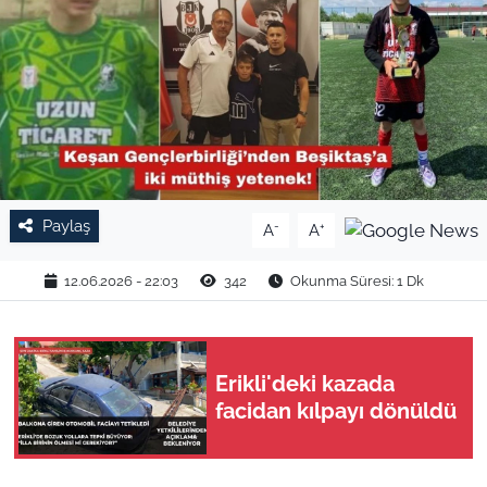
TARIM VE HAYVANCILIK
KÜLTÜR SANAT
RESMİ İLAN
SPOR
Paylaş
-
+
A
A
YAŞAM
12.06.2026 - 22:03
342
Okunma Süresi: 1 Dk
EDİRNE
TEKİRDAĞ
Erikli'deki kazada
facidan kılpayı dönüldü
KIRKLARELİ
ÇANAKKALE