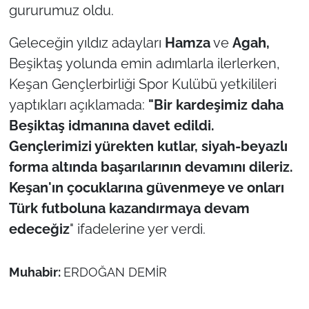
İş Dünyası
gururumuz oldu.
Bilim Teknoloji
Geleceğin yıldız adayları
Hamza
ve
Agah,
Beşiktaş yolunda emin adımlarla ilerlerken,
English News
Keşan Gençlerbirliği Spor Kulübü yetkilileri
yaptıkları açıklamada:
"Bir kardeşimiz daha
Canlı Maç
Beşiktaş idmanına davet edildi.
Gençlerimizi yürekten kutlar, siyah-beyazlı
Finans
forma altında başarılarının devamını dileriz.
Genel-A
Keşan'ın çocuklarına güvenmeye ve onları
Türk futboluna kazandırmaya devam
Gündem-Eğitim
edeceğiz
" ifadelerine yer verdi.
Muhabir:
ERDOĞAN DEMİR