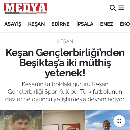
KEŞAN
ASAYİŞ
KEŞAN
EDİRNE
İPSALA
ENEZ
EKO
E-GAZETE
KEŞAN
Keşan Gençlerbirliği’nden
ASAYİŞ
Beşiktaş’a iki müthiş
SİYASET
yetenek!
GÜNDEM
Keşan’ın futboldaki gururu Keşan
Gençlerbirliği Spor Kulübü, Türk futbolunun
EKONOMİ
devlerine oyuncu yetiştirmeye devam ediyor.
SAĞLIK
EĞİTİM