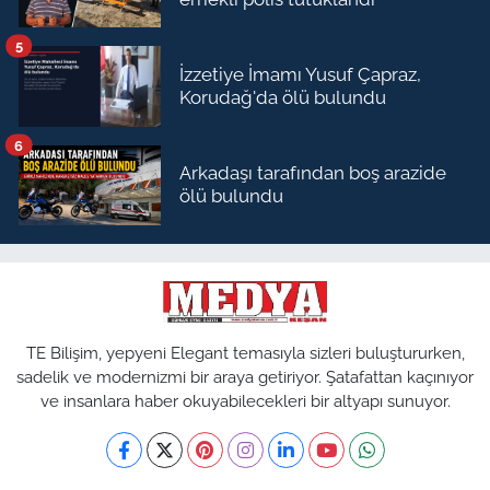
5
İzzetiye İmamı Yusuf Çapraz,
Korudağ'da ölü bulundu
6
Arkadaşı tarafından boş arazide
ölü bulundu
TE Bilişim, yepyeni Elegant temasıyla sizleri buluştururken,
sadelik ve modernizmi bir araya getiriyor. Şatafattan kaçınıyor
ve insanlara haber okuyabilecekleri bir altyapı sunuyor.