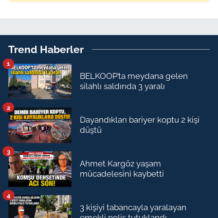
Trend Haberler
1
BELKOOP’ta meydana gelen
silahlı saldırıda 3 yaralı
2
Dayandıkları bariyer koptu 2 kişi
düştü
3
Ahmet Kargöz yaşam
mücadelesini kaybetti
4
3 kişiyi tabancayla yaralayan
emekli polis tutuklandı